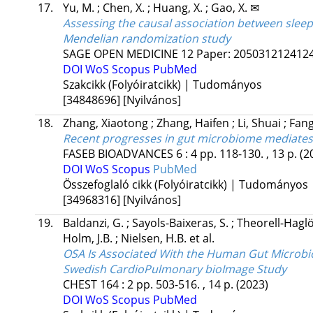
17.
Yu, M.
;
Chen, X.
;
Huang, X.
;
Gao, X. ✉
Assessing the causal association between sle
Mendelian randomization study
SAGE OPEN MEDICINE
12
Paper: 2050312124124
DOI
WoS
Scopus
PubMed
Szakcikk (Folyóiratcikk) | Tudományos
[34848696]
[Nyilvános]
18.
Zhang, Xiaotong
;
Zhang, Haifen
;
Li, Shuai
;
Fang
Recent progresses in gut microbiome mediates 
FASEB BIOADVANCES
6
:
4
pp. 118-130. , 13 p.
(2
DOI
WoS
Scopus
PubMed
Összefoglaló cikk (Folyóiratcikk) | Tudományos
[34968316]
[Nyilvános]
19.
Baldanzi, G.
;
Sayols-Baixeras, S.
;
Theorell-Haglö
Holm, J.B.
;
Nielsen, H.B.
et al.
OSA Is Associated With the Human Gut Microbio
Swedish CardioPulmonary bioImage Study
CHEST
164
:
2
pp. 503-516. , 14 p.
(2023)
DOI
WoS
Scopus
PubMed