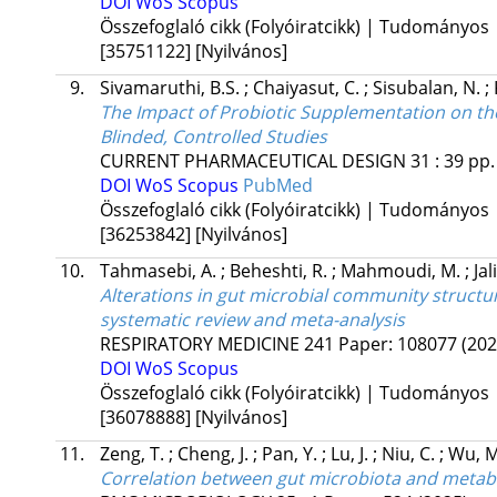
DOI
WoS
Scopus
Összefoglaló cikk (Folyóiratcikk) | Tudományos
[35751122]
[Nyilvános]
9.
Sivamaruthi, B.S.
;
Chaiyasut, C.
;
Sisubalan, N.
;
The Impact of Probiotic Supplementation on th
Blinded, Controlled Studies
CURRENT PHARMACEUTICAL DESIGN
31
:
39
pp.
DOI
WoS
Scopus
PubMed
Összefoglaló cikk (Folyóiratcikk) | Tudományos
[36253842]
[Nyilvános]
10.
Tahmasebi, A.
;
Beheshti, R.
;
Mahmoudi, M.
;
Ja
Alterations in gut microbial community struct
systematic review and meta-analysis
RESPIRATORY MEDICINE
241
Paper: 108077
(202
DOI
WoS
Scopus
Összefoglaló cikk (Folyóiratcikk) | Tudományos
[36078888]
[Nyilvános]
11.
Zeng, T.
;
Cheng, J.
;
Pan, Y.
;
Lu, J.
;
Niu, C.
;
Wu, 
Correlation between gut microbiota and metabo