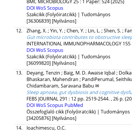
BMC MICROBIOLOGY
25
:
1
Paper: 524
(2025)
DOI
WoS
Scopus
Szakcikk (Folyóiratcikk) | Tudományos
[36306839]
[Nyilvános]
12.
Zhang, X.
;
Yin, Y.
;
Chen, Y.
;
Lin, L.
;
Shen, S.
;
Fan
Gut microbiota contributes to obstructive slee
INTERNATIONAL IMMUNOPHARMACOLOGY
155
DOI
WoS
Scopus
Szakcikk (Folyóiratcikk) | Tudományos
[36099820]
[Nyilvános]
13.
Deyang, Tenzin
;
Baig, M. D. Awaise Iqbal
;
Dolka
Bhaskaran, Mahendran
;
PandiPerumal, Seithi
Chidambaram, Saravana Babu ✉
Sleep apnoea, gut dysbiosis and cognitive dysf
FEBS JOURNAL
291
:
12
pp. 2519-2544. , 26 p.
(20
DOI
WoS
Scopus
PubMed
Összefoglaló cikk (Folyóiratcikk) | Tudományos
[34205876]
[Nyilvános]
14.
Ioachimescu, O.C.