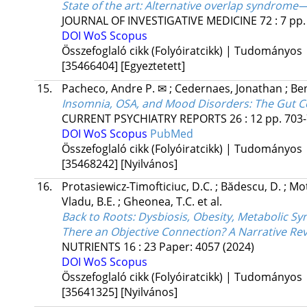
State of the art: Alternative overlap syndrom
JOURNAL OF INVESTIGATIVE MEDICINE
72
:
7
pp.
DOI
WoS
Scopus
Összefoglaló cikk (Folyóiratcikk) | Tudományos
[35466404]
[Egyeztetett]
15.
Pacheco, Andre P. ✉
;
Cedernaes, Jonathan
;
Ben
Insomnia, OSA, and Mood Disorders: The Gut 
CURRENT PSYCHIATRY REPORTS
26
:
12
pp. 703-
DOI
WoS
Scopus
PubMed
Összefoglaló cikk (Folyóiratcikk) | Tudományos
[35468242]
[Nyilvános]
16.
Protasiewicz-Timofticiuc, D.C.
;
Bădescu, D.
;
Moț
Vladu, B.E.
;
Gheonea, T.C.
et al.
Back to Roots: Dysbiosis, Obesity, Metabolic S
There an Objective Connection? A Narrative Re
NUTRIENTS
16
:
23
Paper: 4057
(2024)
DOI
WoS
Scopus
Összefoglaló cikk (Folyóiratcikk) | Tudományos
[35641325]
[Nyilvános]