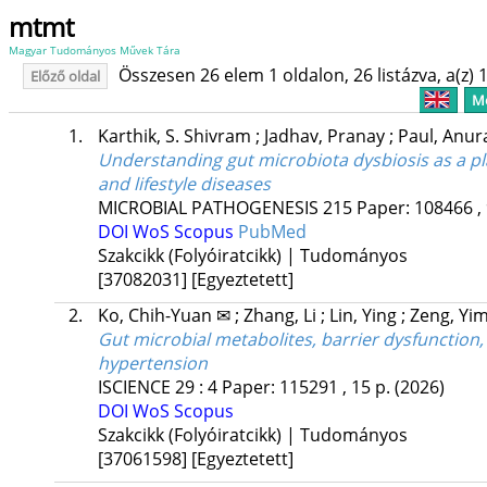
mtmt
Magyar Tudományos Művek Tára
Összesen 26 elem 1 oldalon, 26 listázva, a(z) 1
Előző oldal
Me
1.
Karthik, S. Shivram
;
Jadhav, Pranay
;
Paul, Anu
Understanding gut microbiota dysbiosis as a pla
and lifestyle diseases
MICROBIAL PATHOGENESIS
215
Paper: 108466 , 
DOI
WoS
Scopus
PubMed
Szakcikk (Folyóiratcikk) | Tudományos
[37082031]
[Egyeztetett]
2.
Ko, Chih-Yuan ✉
;
Zhang, Li
;
Lin, Ying
;
Zeng, Yi
Gut microbial metabolites, barrier dysfunctio
hypertension
ISCIENCE
29
:
4
Paper: 115291 , 15 p.
(2026)
DOI
WoS
Scopus
Szakcikk (Folyóiratcikk) | Tudományos
[37061598]
[Egyeztetett]