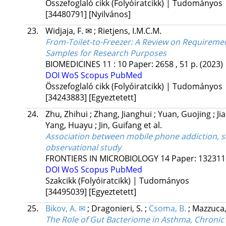
Összefoglaló cikk (Folyóiratcikk) | Tudományos
[34480791]
[Nyilvános]
23.
Widjaja, F. ✉
;
Rietjens, I.M.C.M.
From-Toilet-to-Freezer: A Review on Requireme
Samples for Research Purposes
BIOMEDICINES
11
:
10
Paper: 2658 , 51 p.
(2023)
DOI
WoS
Scopus
PubMed
Összefoglaló cikk (Folyóiratcikk) | Tudományos
[34243883]
[Egyeztetett]
24.
Zhu, Zhihui
;
Zhang, Jianghui
;
Yuan, Guojing
;
Ji
Yang, Huayu
;
Jin, Guifang
et al.
Association between mobile phone addiction, sl
observational study
FRONTIERS IN MICROBIOLOGY
14
Paper: 13231
DOI
WoS
Scopus
PubMed
Szakcikk (Folyóiratcikk) | Tudományos
[34495039]
[Egyeztetett]
25.
Bikov, A. ✉
;
Dragonieri, S.
;
Csoma, B.
;
Mazzuca,
The Role of Gut Bacteriome in Asthma, Chroni