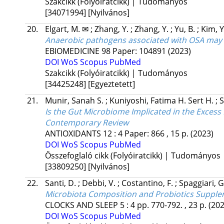
Szakcikk (Folyóiratcikk) | Tudományos
[34071994]
[Nyilvános]
20.
Elgart, M. ✉
;
Zhang, Y.
;
Zhang, Y.
;
Yu, B.
;
Kim, 
Anaerobic pathogens associated with OSA may c
EBIOMEDICINE
98
Paper: 104891
(2023)
DOI
WoS
Scopus
PubMed
Szakcikk (Folyóiratcikk) | Tudományos
[34425248]
[Egyeztetett]
21.
Munir, Sanah S.
;
Kuniyoshi, Fatima H. Sert H.
;
S
Is the Gut Microbiome Implicated in the Excess
Contemporary Review
ANTIOXIDANTS
12
:
4
Paper: 866 , 15 p.
(2023)
DOI
WoS
Scopus
PubMed
Összefoglaló cikk (Folyóiratcikk) | Tudományos
[33809250]
[Nyilvános]
22.
Santi, D.
;
Debbi, V.
;
Costantino, F.
;
Spaggiari, 
Microbiota Composition and Probiotics Supple
CLOCKS AND SLEEP
5
:
4
pp. 770-792. , 23 p.
(202
DOI
WoS
Scopus
PubMed