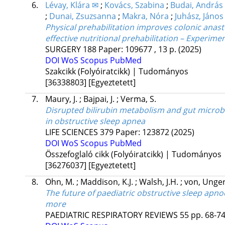
6.
Lévay, Klára ✉
;
Kovács, Szabina
;
Budai, András
;
Dunai, Zsuzsanna
;
Makra, Nóra
;
Juhász, János
Physical prehabilitation improves colonic anast
effective nutritional prehabilitation – Experime
SURGERY
188
Paper: 109677 , 13 p.
(2025)
DOI
WoS
Scopus
PubMed
Szakcikk (Folyóiratcikk) | Tudományos
[36338803]
[Egyeztetett]
7.
Maury, J.
;
Bajpai, J.
;
Verma, S.
Disrupted bilirubin metabolism and gut microbi
in obstructive sleep apnea
LIFE SCIENCES
379
Paper: 123872
(2025)
DOI
WoS
Scopus
PubMed
Összefoglaló cikk (Folyóiratcikk) | Tudományos
[36276037]
[Egyeztetett]
8.
Ohn, M.
;
Maddison, K.J.
;
Walsh, J.H.
;
von, Unger
The future of paediatric obstructive sleep apnoe
more
PAEDIATRIC RESPIRATORY REVIEWS
55
pp. 68-74