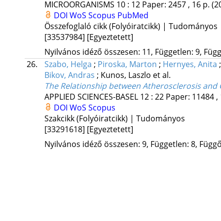
MICROORGANISMS
10
:
12
Paper: 2457 , 16 p.
(2
DOI
WoS
Scopus
PubMed
Összefoglaló cikk (Folyóiratcikk) | Tudományos
[33537984]
[Egyeztetett]
Nyilvános idéző összesen: 11, Független: 9, Függő
26.
Szabo, Helga
;
Piroska, Marton
;
Hernyes, Anita
Bikov, Andras
;
Kunos, Laszlo
et al.
The Relationship between Atherosclerosis and 
APPLIED SCIENCES-BASEL
12
:
22
Paper: 11484 ,
DOI
WoS
Scopus
Szakcikk (Folyóiratcikk) | Tudományos
[33291618]
[Egyeztetett]
Nyilvános idéző összesen: 9, Független: 8, Függő: