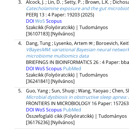
3.
Alcock, J.
;
Lin, D.
;
Setty, P.
;
Brown, L.K.
;
Dichosa
Catecholamine exposure and the gut microbiota
PEERJ
13
:
4
Paper: 19203
(2025)
DOI
WoS
Scopus
Szakcikk (Folyóiratcikk) | Tudományos
[36107183]
[Nyilvános]
4.
Dang, Tung
;
Lysenko, Artem ✉
;
Boroevich, Keit
VBayesMM: variational Bayesian neural network 
microbiome multiomics data
BRIEFINGS IN BIOINFORMATICS
26
:
4
Paper: bba
DOI
WoS
Scopus
PubMed
Szakcikk (Folyóiratcikk) | Tudományos
[36241841]
[Nyilvános]
5.
Guo, Yang
;
Sun, Shuqi
;
Wang, Yaoyao
;
Chen, 
Microbial dysbiosis in obstructive sleep apnea:
FRONTIERS IN MICROBIOLOGY
16
Paper: 15726
DOI
WoS
Scopus
PubMed
Összefoglaló cikk (Folyóiratcikk) | Tudományos
[36176236]
[Nyilvános]