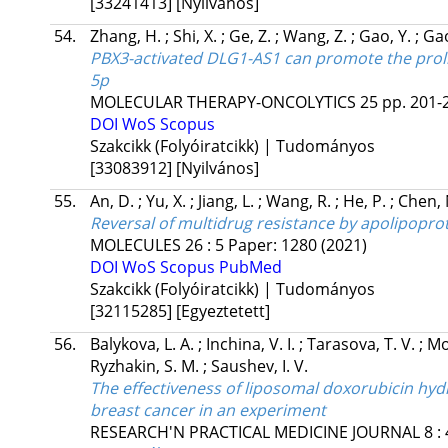
[33241413]
[Nyilvános]
54.
Zhang, H.
;
Shi, X.
;
Ge, Z.
;
Wang, Z.
;
Gao, Y.
;
Ga
PBX3-activated DLG1-AS1 can promote the prolif
5p
MOLECULAR THERAPY-ONCOLYTICS
25
pp. 201-2
DOI
WoS
Scopus
Szakcikk (Folyóiratcikk) | Tudományos
[33083912]
[Nyilvános]
55.
An, D.
;
Yu, X.
;
Jiang, L.
;
Wang, R.
;
He, P.
;
Chen,
Reversal of multidrug resistance by apolipopro
MOLECULES
26
:
5
Paper: 1280
(2021)
DOI
WoS
Scopus
PubMed
Szakcikk (Folyóiratcikk) | Tudományos
[32115285]
[Egyeztetett]
56.
Balykova, L. A.
;
Inchina, V. I.
;
Tarasova, T. V.
;
Mo
Ryzhakin, S. M.
;
Saushev, I. V.
The effectiveness of liposomal doxorubicin hyd
breast cancer in an experiment
RESEARCH'N PRACTICAL MEDICINE JOURNAL
8
: