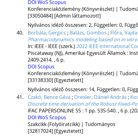
DOI
WoS
Scopus
Konferenciaközlemény (Könyvrészlet) | Tudom
[33050484]
[Admin láttamozott]
Nyilvános idéző összesen: 2, Független: 0, Függő:
40.
Borbála, Gergics
;
Balázs, Gombos
;
Flóra, Vajda
Pharmacodynamics modeling based on in vitro 
In: IEEE - IEEE (szerk.)
2022 IEEE International C
Piscataway (NJ), Amerikai Egyesült Államok :
Ins
2409-2414. , 6 p.
DOI
Scopus
Konferenciaközlemény (Könyvrészlet) | Tudom
[33138330]
[Egyeztetett]
Nyilvános idéző összesen: 14, Független: 0, Függ
41.
Czakó, Bence Géza
;
Drexler, Dániel András
;
Kov
Discrete time derivation of the Robust Fixed-
IFAC PAPERSONLINE
55
:
1
pp. 535-540. , 6 p.
(20
DOI
WoS
Scopus
Szakcikk (Folyóiratcikk) | Tudományos
[32817024]
[Egyeztetett]