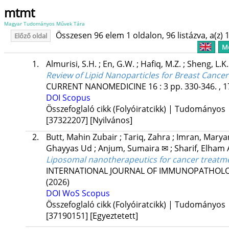
mtmt
Magyar Tudományos Művek Tára
Összesen 96 elem 1 oldalon, 96 listázva, a(z) 1
Előző oldal
Me
1.
Almurisi, S.H.
;
En, G.W.
;
Hafiq, M.Z.
;
Sheng, L.K
Review of Lipid Nanoparticles for Breast Cance
CURRENT NANOMEDICINE
16
:
3
pp. 330-346. , 1
DOI
Scopus
Összefoglaló cikk (Folyóiratcikk) | Tudományos
[37322207]
[Nyilvános]
2.
Butt, Mahin Zubair
;
Tariq, Zahra
;
Imran, Mary
Ghayyas Ud
;
Anjum, Sumaira ✉
;
Sharif, Elham 
Liposomal nanotherapeutics for cancer treatm
INTERNATIONAL JOURNAL OF IMMUNOPATHO
(2026)
DOI
WoS
Scopus
Összefoglaló cikk (Folyóiratcikk) | Tudományos
[37190151]
[Egyeztetett]