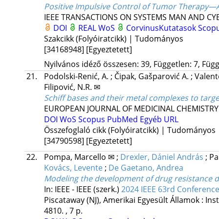
Positive Impulsive Control of Tumor Therapy—
IEEE TRANSACTIONS ON SYSTEMS MAN AND CYB
DOI
REAL
WoS
CorvinusKutatasok
Scop
Szakcikk (Folyóiratcikk) | Tudományos
[34168948]
[Egyeztetett]
Nyilvános idéző összesen: 39, Független: 7, Függ
21.
Podolski-Renić, A.
;
Čipak, Gašparović A.
;
Valent
Filipović, N.R. ✉
Schiff bases and their metal complexes to targ
EUROPEAN JOURNAL OF MEDICINAL CHEMISTRY
DOI
WoS
Scopus
PubMed
Egyéb URL
Összefoglaló cikk (Folyóiratcikk) | Tudományos
[34790598]
[Egyeztetett]
22.
Pompa, Marcello ✉
;
Drexler, Dániel András
;
Pa
Kovács, Levente
;
De Gaetano, Andrea
Modeling the development of drug resistance 
In: IEEE - IEEE (szerk.)
2024 IEEE 63rd Conference
Piscataway (NJ), Amerikai Egyesült Államok :
Ins
4810. , 7 p.