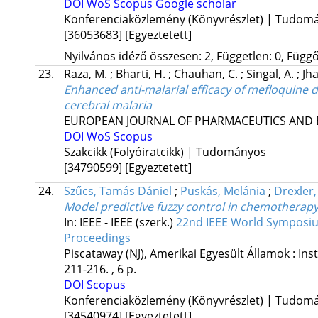
DOI
WoS
Scopus
Google scholar
Konferenciaközlemény (Könyvrészlet) | Tudom
[36053683]
[Egyeztetett]
Nyilvános idéző összesen: 2, Független: 0, Függő:
23.
Raza, M.
;
Bharti, H.
;
Chauhan, C.
;
Singal, A.
;
Jha
Enhanced anti-malarial efficacy of mefloquine d
cerebral malaria
EUROPEAN JOURNAL OF PHARMACEUTICS AND
DOI
WoS
Scopus
Szakcikk (Folyóiratcikk) | Tudományos
[34790599]
[Egyeztetett]
24.
Szűcs, Tamás Dániel
;
Puskás, Melánia
;
Drexler,
Model predictive fuzzy control in chemotherap
In: IEEE - IEEE (szerk.)
22nd IEEE World Symposium
Proceedings
Piscataway (NJ), Amerikai Egyesült Államok :
Ins
211-216. , 6 p.
DOI
Scopus
Konferenciaközlemény (Könyvrészlet) | Tudom
[34540974]
[Egyeztetett]