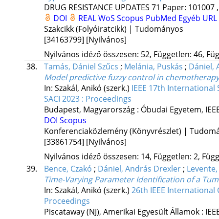
DRUG RESISTANCE UPDATES
71
Paper: 101007 ,
DOI
REAL
WoS
Scopus
PubMed
Egyéb URL
Szakcikk (Folyóiratcikk) | Tudományos
[34163799]
[Nyilvános]
Nyilvános idéző összesen: 52, Független: 46, Füg
38.
Tamás, Dániel Szűcs
;
Melánia, Puskás
;
Dániel, 
Model predictive fuzzy control in chemotherapy
In: Szakál, Anikó (szerk.)
IEEE 17th Internationa
SACI 2023 : Proceedings
Budapest, Magyarország :
Óbudai Egyetem
,
IEE
DOI
Scopus
Konferenciaközlemény (Könyvrészlet) | Tudom
[33861754]
[Nyilvános]
Nyilvános idéző összesen: 14, Független: 2, Függ
39.
Bence, Czakó
;
Dániel, András Drexler
;
Levente,
Time-Varying Parameter Identification of a T
In: Szakál, Anikó (szerk.)
26th IEEE International
Proceedings
Piscataway (NJ), Amerikai Egyesült Államok :
IEE