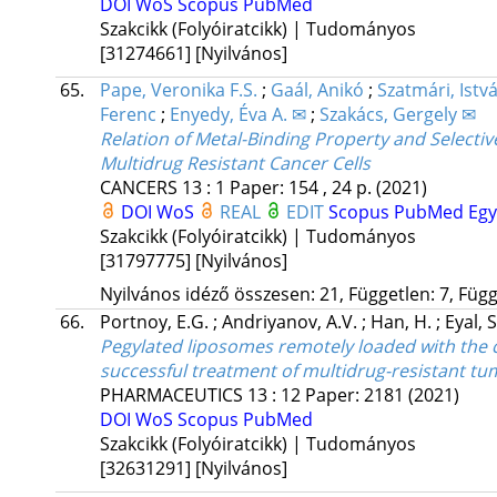
DOI
WoS
Scopus
PubMed
Szakcikk (Folyóiratcikk) | Tudományos
[31274661]
[Nyilvános]
65.
Pape, Veronika F.S.
;
Gaál, Anikó
;
Szatmári, Istv
Ferenc
;
Enyedy, Éva A. ✉
;
Szakács, Gergely ✉
Relation of Metal-Binding Property and Selecti
Multidrug Resistant Cancer Cells
CANCERS
13
:
1
Paper: 154 , 24 p.
(2021)
DOI
WoS
REAL
EDIT
Scopus
PubMed
Eg
Szakcikk (Folyóiratcikk) | Tudományos
[31797775]
[Nyilvános]
Nyilvános idéző összesen: 21, Független: 7, Függ
66.
Portnoy, E.G.
;
Andriyanov, A.V.
;
Han, H.
;
Eyal, 
Pegylated liposomes remotely loaded with the 
successful treatment of multidrug-resistant tu
PHARMACEUTICS
13
:
12
Paper: 2181
(2021)
DOI
WoS
Scopus
PubMed
Szakcikk (Folyóiratcikk) | Tudományos
[32631291]
[Nyilvános]