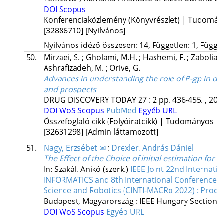
DOI
Scopus
Konferenciaközlemény (Könyvrészlet) | Tudom
[32886710]
[Nyilvános]
Nyilvános idéző összesen: 14, Független: 1, Függ
50.
Mirzaei, S.
;
Gholami, M.H.
;
Hashemi, F.
;
Zabolia
Ashrafizadeh, M.
;
Orive, G.
Advances in understanding the role of P-gp in d
and prospects
DRUG DISCOVERY TODAY
27
:
2
pp. 436-455. , 2
DOI
WoS
Scopus
PubMed
Egyéb URL
Összefoglaló cikk (Folyóiratcikk) | Tudományos
[32631298]
[Admin láttamozott]
51.
Nagy, Erzsébet ✉
;
Drexler, András Dániel
The Effect of the Choice of initial estimation
In: Szakál, Anikó (szerk.)
IEEE Joint 22nd Inter
INFORMATICS and 8th International Conferenc
Science and Robotics (CINTI-MACRo 2022) : Pro
Budapest, Magyarország :
IEEE Hungary Section
DOI
WoS
Scopus
Egyéb URL