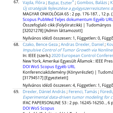
67.
*
Vajda, Flóra
;
Bajtai, Eszter
;
Gombos, Balázs
;
K
Új stratégiák fejlesztése a gyógyszerrezisztens
MAGYAR ONKOLÓGIA
65
:
2
pp. 176-187. , 12 p.
Scopus
PubMed
Teljes dokumentum
Egyéb UR
Összefoglaló cikk (Folyóiratcikk) | Tudományos
[32021278]
[Admin láttamozott]
Nyilvános idéző összesen: 1, Független: 0, Függő:
68.
Czako, Bence Geza
;
Andras Drexler, Daniel
;
Kov
Impulsive Control of Tumor Growth via Nonlinea
In: IEEE (szerk.)
2020 European Control Conferen
New York, Amerikai Egyesült Államok :
IEEE Pres
DOI
WoS
Scopus
Egyéb URL
Konferenciaközlemény (Könyvrészlet) | Tudom
[31794517]
[Egyeztetett]
Nyilvános idéző összesen: 4, Független: 1, Függő:
69.
Drexler, Dániel András
;
Ferenci, Tamás
;
Füredi
Experimental data-driven tumor modeling for
IFAC PAPERSONLINE
53
:
2
pp. 16245-16250. , 6 
DOI
WoS
Scopus