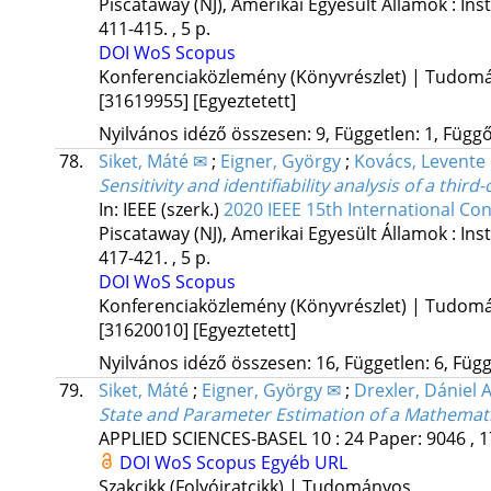
Piscataway (NJ), Amerikai Egyesült Államok :
Ins
411-415. , 5 p.
DOI
WoS
Scopus
Konferenciaközlemény (Könyvrészlet) | Tudom
[31619955]
[Egyeztetett]
Nyilvános idéző összesen: 9, Független: 1, Függő:
78.
Siket, Máté ✉
;
Eigner, György
;
Kovács, Levente
Sensitivity and identifiability analysis of a th
In: IEEE (szerk.)
2020 IEEE 15th International Co
Piscataway (NJ), Amerikai Egyesült Államok :
Ins
417-421. , 5 p.
DOI
WoS
Scopus
Konferenciaközlemény (Könyvrészlet) | Tudom
[31620010]
[Egyeztetett]
Nyilvános idéző összesen: 16, Független: 6, Függ
79.
Siket, Máté
;
Eigner, György ✉
;
Drexler, Dániel 
State and Parameter Estimation of a Mathema
APPLIED SCIENCES-BASEL
10
:
24
Paper: 9046 , 1
DOI
WoS
Scopus
Egyéb URL
Szakcikk (Folyóiratcikk) | Tudományos