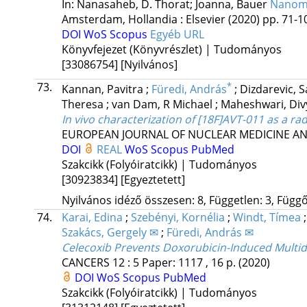
In: Nanasaheb, D. Thorat; Joanna, Bauer
Nanome
Amsterdam, Hollandia :
Elsevier
(2020)
pp. 71-10
DOI
WoS
Scopus
Egyéb URL
Könyvfejezet (Könyvrészlet) | Tudományos
[33086754]
[Nyilvános]
73.
*
Kannan, Pavitra
;
Füredi, András
;
Dizdarevic, 
Theresa
;
van Dam, R Michael
;
Maheshwari, Di
In vivo characterization of [18F]AVT-011 as a ra
EUROPEAN JOURNAL OF NUCLEAR MEDICINE A
DOI
REAL
WoS
Scopus
PubMed
Szakcikk (Folyóiratcikk) | Tudományos
[30923834]
[Egyeztetett]
Nyilvános idéző összesen: 8, Független: 3, Függő:
74.
Karai, Edina
;
Szebényi, Kornélia
;
Windt, Tímea
Szakács, Gergely ✉
;
Füredi, András ✉
Celecoxib Prevents Doxorubicin-Induced Multi
CANCERS
12
:
5
Paper: 1117 , 16 p.
(2020)
DOI
WoS
Scopus
PubMed
Szakcikk (Folyóiratcikk) | Tudományos