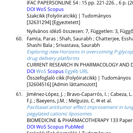
IFAC PAPERSONLINE
54
:
15
pp. 221-226. , 6 p.
(2
DOI
WoS
Scopus
Szakcikk (Folyóiratcikk) | Tudományos
[32631294]
[Egyeztetett]
Nyilvános idéző összesen: 7, Független: 3, Függő:
60.
Famta, Paras
;
Shah, Saurabh
;
Chatterjee, Ess
Shashi Bala
;
Srivastava, Saurabh
Exploring new Horizons in overcoming P-glycop
drug delivery platforms
CURRENT RESEARCH IN PHARMACOLOGY AND 
DOI
WoS
Scopus
Egyéb URL
Összefoglaló cikk (Folyóiratcikk) | Tudományos
[32604516]
[Admin láttamozott]
61.
Jiménez-López, J.
;
Bravo-Caparrós, I.
;
Cabeza, L
F.J.
;
Baeyens, J.M.
;
Melguizo, C. ✉
et al.
Paclitaxel antitumor effect improvement in lun
pegylated cationic liposomes
BIOMEDICINE & PHARMACOTHERAPY
133
Paper
DOI
WoS
Scopus
PubMed