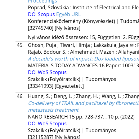
Proceedings
Poprad, Szlovákia :
Institute of Electrical and El
DOI
Scopus
Egyéb URL
Konferenciaközlemény (Könyvrészlet) | Tudom
[32745740]
[Nyilvános]
Nyilvános idéző összesen: 15, Független: 2, Függ
45.
Ghosh, Puja
;
Tiwari, Himja
;
Lakkakula, Jaya ✉
;
Rajab, Bodour S.
;
Almehmadi, Mazen
;
Allahya
A decade's worth of impact: Dox loaded liposome
MATERIALS TODAY ADVANCES
16
Paper: 100313 
DOI
WoS
Scopus
Szakcikk (Folyóiratcikk) | Tudományos
[33341993]
[Egyeztetett]
46.
Huang, S.
;
Deng, L.
;
Zhang, H.
;
Wang, L.
;
Zhang
Co-delivery of TRAIL and paclitaxel by fibronec
metastasis treatment
NANO RESEARCH
15
pp. 728-737. , 10 p.
(2022)
DOI
WoS
Scopus
Szakcikk (Folyóiratcikk) | Tudományos
[32115287]
[Nyilvános]