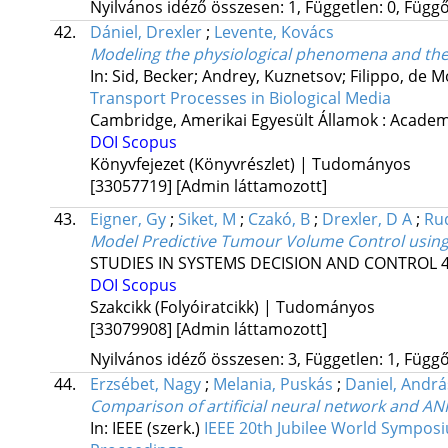
Nyilvános idéző összesen: 1, Független: 0, Függő:
42.
Dániel, Drexler
;
Levente, Kovács
Modeling the physiological phenomena and the 
In: Sid, Becker; Andrey, Kuznetsov; Filippo, de 
Transport Processes in Biological Media
Cambridge, Amerikai Egyesült Államok :
Academ
DOI
Scopus
Könyvfejezet (Könyvrészlet) | Tudományos
[33057719]
[Admin láttamozott]
43.
Eigner, Gy
;
Siket, M
;
Czakó, B
;
Drexler, D A
;
Rud
Model Predictive Tumour Volume Control using
STUDIES IN SYSTEMS DECISION AND CONTROL
DOI
Scopus
Szakcikk (Folyóiratcikk) | Tudományos
[33079908]
[Admin láttamozott]
Nyilvános idéző összesen: 3, Független: 1, Függő:
44.
Erzsébet, Nagy
;
Melania, Puskás
;
Daniel, Andrá
Comparison of artificial neural network and AN
In: IEEE (szerk.)
IEEE 20th Jubilee World Symposi