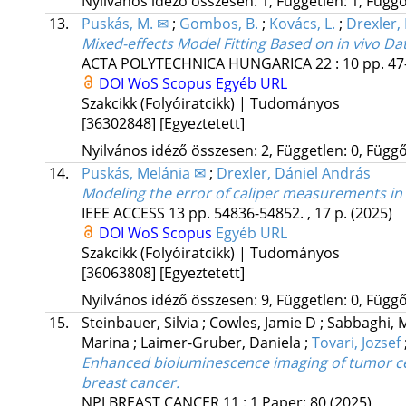
Nyilvános idéző összesen: 1, Független: 1, Függő:
13.
Puskás, M. ✉
;
Gombos, B.
;
Kovács, L.
;
Drexler, 
Mixed-effects Model Fitting Based on in vivo D
ACTA POLYTECHNICA HUNGARICA
22
:
10
pp. 47
DOI
WoS
Scopus
Egyéb URL
Szakcikk (Folyóiratcikk) | Tudományos
[36302848]
[Egyeztetett]
Nyilvános idéző összesen: 2, Független: 0, Függő:
14.
Puskás, Melánia ✉
;
Drexler, Dániel András
Modeling the error of caliper measurements in
IEEE ACCESS
13
pp. 54836-54852. , 17 p.
(2025)
DOI
WoS
Scopus
Egyéb URL
Szakcikk (Folyóiratcikk) | Tudományos
[36063808]
[Egyeztetett]
Nyilvános idéző összesen: 9, Független: 0, Függő:
15.
Steinbauer, Silvia
;
Cowles, Jamie D
;
Sabbaghi,
Marina
;
Laimer-Gruber, Daniela
;
Tovari, Jozsef
Enhanced bioluminescence imaging of tumor cel
breast cancer.
NPJ BREAST CANCER
11
:
1
Paper: 80
(2025)