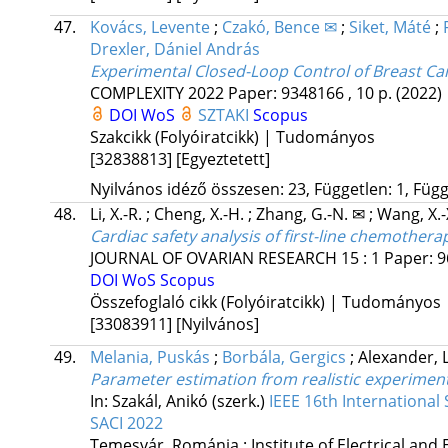
47.
Kovács, Levente
;
Czakó, Bence ✉
;
Siket, Máté
;
Drexler, Dániel András
Experimental Closed-Loop Control of Breast Ca
COMPLEXITY
2022
Paper: 9348166 , 10 p.
(2022)
DOI
WoS
SZTAKI
Scopus
Szakcikk (Folyóiratcikk) | Tudományos
[32838813]
[Egyeztetett]
Nyilvános idéző összesen: 23, Független: 1, Függ
48.
Li, X.-R.
;
Cheng, X.-H.
;
Zhang, G.-N. ✉
;
Wang, X.-
Cardiac safety analysis of first-line chemother
JOURNAL OF OVARIAN RESEARCH
15
:
1
Paper: 
DOI
WoS
Scopus
Összefoglaló cikk (Folyóiratcikk) | Tudományos
[33083911]
[Nyilvános]
49.
Melania, Puskás
;
Borbála, Gergics
;
Alexander, 
Parameter estimation from realistic experiment 
In: Szakál, Anikó (szerk.)
IEEE 16th Internationa
SACI 2022
Temesvár, Románia :
Institute of Electrical and