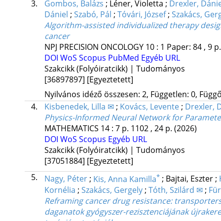
3.
Gombos, Balázs
;
Léner, Violetta
;
Drexler, Dáni
Dániel
;
Szabó, Pál
;
Tóvári, József
;
Szakács, Ger
Algorithm-assisted individualized therapy desig
cancer
NPJ PRECISION ONCOLOGY
10
:
1
Paper: 84 , 9 p
DOI
WoS
Scopus
PubMed
Egyéb URL
Szakcikk (Folyóiratcikk) | Tudományos
[36897897]
[Egyeztetett]
Nyilvános idéző összesen: 2, Független: 0, Függő:
4.
Kisbenedek, Lilla ✉
;
Kovács, Levente
;
Drexler, 
Physics-Informed Neural Network for Paramete
MATHEMATICS
14
:
7
p. 1102 , 24 p.
(2026)
DOI
WoS
Scopus
Egyéb URL
Szakcikk (Folyóiratcikk) | Tudományos
[37051884]
[Egyeztetett]
5.
*
Nagy, Péter
;
Kis, Anna Kamilla
;
Bajtai, Eszter
;
Kornélia
;
Szakács, Gergely
;
Tóth, Szilárd ✉
;
Für
Reframing cancer drug resistance: transporters,
daganatok gyógyszer-rezisztenciájának újrakeret