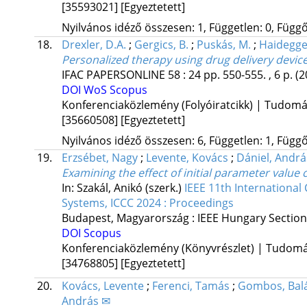
[35593021]
[Egyeztetett]
Nyilvános idéző összesen: 1, Független: 0, Függő:
18.
Drexler, D.A.
;
Gergics, B.
;
Puskás, M.
;
Haidegger
Personalized therapy using drug delivery devic
IFAC PAPERSONLINE
58
:
24
pp. 550-555. , 6 p.
(2
DOI
WoS
Scopus
Konferenciaközlemény (Folyóiratcikk) | Tudom
[35660508]
[Egyeztetett]
Nyilvános idéző összesen: 6, Független: 1, Függő:
19.
Erzsébet, Nagy
;
Levente, Kovács
;
Dániel, Andrá
Examining the effect of initial parameter value
In: Szakál, Anikó (szerk.)
IEEE 11th Internationa
Systems, ICCC 2024 : Proceedings
Budapest, Magyarország :
IEEE Hungary Section
DOI
Scopus
Konferenciaközlemény (Könyvrészlet) | Tudom
[34768805]
[Egyeztetett]
20.
Kovács, Levente
;
Ferenci, Tamás
;
Gombos, Bal
András ✉