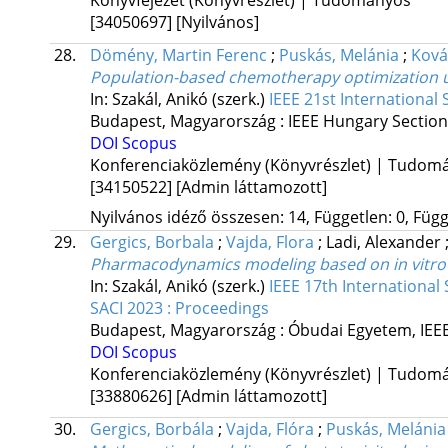
Könyvfejezet (Könyvrészlet) | Tudományos
[34050697]
[Nyilvános]
28.
Dömény, Martin Ferenc
;
Puskás, Melánia
;
Ková
Population-based chemotherapy optimization u
In: Szakál, Anikó (szerk.)
IEEE 21st International
Budapest, Magyarország :
IEEE Hungary Section
DOI
Scopus
Konferenciaközlemény (Könyvrészlet) | Tudom
[34150522]
[Admin láttamozott]
Nyilvános idéző összesen: 14, Független: 0, Függ
29.
Gergics, Borbala
;
Vajda, Flora
;
Ladi, Alexander
Pharmacodynamics modeling based on in vitro 
In: Szakál, Anikó (szerk.)
IEEE 17th Internationa
SACI 2023 : Proceedings
Budapest, Magyarország :
Óbudai Egyetem
,
IEE
DOI
Scopus
Konferenciaközlemény (Könyvrészlet) | Tudom
[33880626]
[Admin láttamozott]
30.
Gergics, Borbála
;
Vajda, Flóra
;
Puskás, Melánia