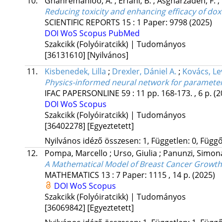
10.
Ghahremanloo, A.
;
Erfani, B.
;
Asgharzadeh, F.
;
Reducing toxicity and enhancing efficacy of do
SCIENTIFIC REPORTS
15
:
1
Paper: 9798
(2025)
DOI
WoS
Scopus
PubMed
Szakcikk (Folyóiratcikk) | Tudományos
[36131610]
[Nyilvános]
11.
Kisbenedek, Lilla
;
Drexler, Dániel A.
;
Kovács, Le
Physics-informed neural network for parameter
IFAC PAPERSONLINE
59
:
11
pp. 168-173. , 6 p.
(2
DOI
WoS
Scopus
Szakcikk (Folyóiratcikk) | Tudományos
[36402278]
[Egyeztetett]
Nyilvános idéző összesen: 1, Független: 0, Függő:
12.
Pompa, Marcello
;
Urso, Giulia
;
Panunzi, Simo
A Mathematical Model of Breast Cancer Growt
MATHEMATICS
13
:
7
Paper: 1115 , 14 p.
(2025)
DOI
WoS
Scopus
Szakcikk (Folyóiratcikk) | Tudományos
[36069842]
[Egyeztetett]