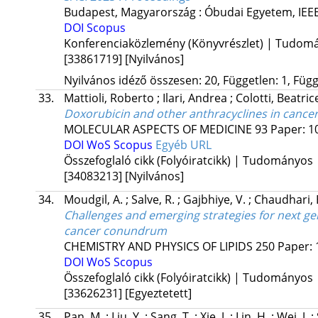
Budapest, Magyarország :
Óbudai Egyetem
,
IEE
DOI
Scopus
Konferenciaközlemény (Könyvrészlet) | Tudom
[33861719]
[Nyilvános]
Nyilvános idéző összesen: 20, Független: 1, Függ
33.
Mattioli, Roberto
;
Ilari, Andrea
;
Colotti, Beatri
Doxorubicin and other anthracyclines in cancer
MOLECULAR ASPECTS OF MEDICINE
93
Paper: 
DOI
WoS
Scopus
Egyéb URL
Összefoglaló cikk (Folyóiratcikk) | Tudományos
[34083213]
[Nyilvános]
34.
Moudgil, A.
;
Salve, R.
;
Gajbhiye, V.
;
Chaudhari, 
Challenges and emerging strategies for next ge
cancer conundrum
CHEMISTRY AND PHYSICS OF LIPIDS
250
Paper:
DOI
WoS
Scopus
Összefoglaló cikk (Folyóiratcikk) | Tudományos
[33626231]
[Egyeztetett]
35.
Pan, M.
;
Liu, Y.
;
Sang, T.
;
Xie, J.
;
Lin, H.
;
Wei, J.
;