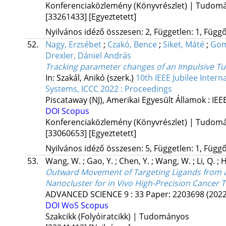
Konferenciaközlemény (Könyvrészlet) | Tudom
[33261433]
[Egyeztetett]
Nyilvános idéző összesen: 2, Független: 1, Függő:
52.
Nagy, Erzsébet
;
Czakó, Bence
;
Siket, Máté
;
Gom
Drexler, Dániel András
Tracking parameter changes of an Impulsive 
In: Szakál, Anikó (szerk.)
10th IEEE Jubilee Inte
Systems, ICCC 2022 : Proceedings
Piscataway (NJ), Amerikai Egyesült Államok :
IEE
DOI
Scopus
Konferenciaközlemény (Könyvrészlet) | Tudom
[33060653]
[Egyeztetett]
Nyilvános idéző összesen: 5, Független: 1, Függő:
53.
Wang, W.
;
Gao, Y.
;
Chen, Y.
;
Wang, W.
;
Li, Q.
;
H
Outward Movement of Targeting Ligands from a 
Nanocluster for in Vivo High-Precision Cancer 
ADVANCED SCIENCE
9
:
33
Paper: 2203698
(2022
DOI
WoS
Scopus
Szakcikk (Folyóiratcikk) | Tudományos