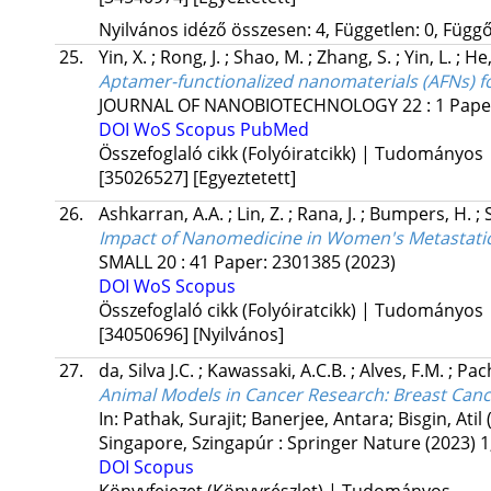
Nyilvános idéző összesen: 4, Független: 0, Függő:
25.
Yin, X.
;
Rong, J.
;
Shao, M.
;
Zhang, S.
;
Yin, L.
;
He,
Aptamer-functionalized nanomaterials (AFNs) 
JOURNAL OF NANOBIOTECHNOLOGY
22
:
1
Pape
DOI
WoS
Scopus
PubMed
Összefoglaló cikk (Folyóiratcikk) | Tudományos
[35026527]
[Egyeztetett]
26.
Ashkarran, A.A.
;
Lin, Z.
;
Rana, J.
;
Bumpers, H.
;
Impact of Nanomedicine in Women's Metastatic
SMALL
20
:
41
Paper: 2301385
(2023)
DOI
WoS
Scopus
Összefoglaló cikk (Folyóiratcikk) | Tudományos
[34050696]
[Nyilvános]
27.
da, Silva J.C.
;
Kawassaki, A.C.B.
;
Alves, F.M.
;
Pac
Animal Models in Cancer Research: Breast Can
In: Pathak, Surajit; Banerjee, Antara; Bisgin, Atil 
Singapore, Szingapúr :
Springer Nature
(2023)
1
DOI
Scopus