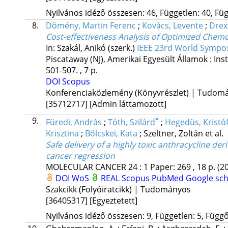
Nyilvános idéző összesen: 46, Független: 40, Füg
8.
Dömény, Martin Ferenc
;
Kovács, Levente
;
Drex
Cost-effectiveness Analysis of Optimized Che
In: Szakál, Anikó (szerk.)
IEEE 23rd World Sympos
Piscataway (NJ), Amerikai Egyesült Államok :
Ins
501-507. , 7 p.
DOI
Scopus
Konferenciaközlemény (Könyvrészlet) | Tudom
[35712717]
[Admin láttamozott]
9.
*
Füredi, András
;
Tóth, Szilárd
;
Hegedüs, Kristó
Krisztina
;
Bölcskei, Kata
;
Szeltner, Zoltán
et al.
Safe delivery of a highly toxic anthracycline d
cancer regression
MOLECULAR CANCER
24
:
1
Paper: 269 , 18 p.
(2
DOI
WoS
REAL
Scopus
PubMed
Google sch
Szakcikk (Folyóiratcikk) | Tudományos
[36405317]
[Egyeztetett]
Nyilvános idéző összesen: 9, Független: 5, Függő: