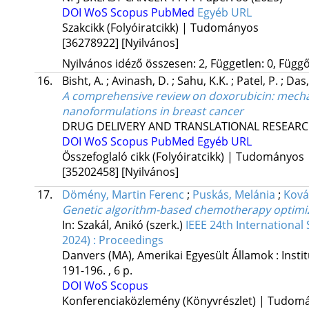
DOI
WoS
Scopus
PubMed
Egyéb URL
Szakcikk (Folyóiratcikk) | Tudományos
[36278922]
[Nyilvános]
Nyilvános idéző összesen: 2, Független: 0, Függő:
16.
Bisht, A.
;
Avinash, D.
;
Sahu, K.K.
;
Patel, P.
;
Das
A comprehensive review on doxorubicin: mechanis
nanoformulations in breast cancer
DRUG DELIVERY AND TRANSLATIONAL RESEAR
DOI
WoS
Scopus
PubMed
Egyéb URL
Összefoglaló cikk (Folyóiratcikk) | Tudományos
[35202458]
[Nyilvános]
17.
Dömény, Martin Ferenc
;
Puskás, Melánia
;
Ková
Genetic algorithm-based chemotherapy optimiza
In: Szakál, Anikó (szerk.)
IEEE 24th International
2024) : Proceedings
Danvers (MA), Amerikai Egyesült Államok :
Insti
191-196. , 6 p.
DOI
WoS
Scopus
Konferenciaközlemény (Könyvrészlet) | Tudom