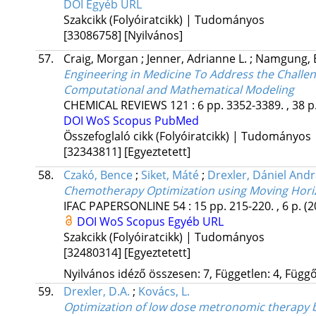
DOI
Egyéb URL
Szakcikk (Folyóiratcikk) | Tudományos
[33086758]
[Nyilvános]
57.
Craig, Morgan
;
Jenner, Adrianne L.
;
Namgung,
Engineering in Medicine To Address the Challe
Computational and Mathematical Modeling
CHEMICAL REVIEWS
121
:
6
pp. 3352-3389. , 38 p
DOI
WoS
Scopus
PubMed
Összefoglaló cikk (Folyóiratcikk) | Tudományos
[32343811]
[Egyeztetett]
58.
Czakó, Bence
;
Siket, Máté
;
Drexler, Dániel And
Chemotherapy Optimization using Moving Horiz
IFAC PAPERSONLINE
54
:
15
pp. 215-220. , 6 p.
(2
DOI
WoS
Scopus
Egyéb URL
Szakcikk (Folyóiratcikk) | Tudományos
[32480314]
[Egyeztetett]
Nyilvános idéző összesen: 7, Független: 4, Függő:
59.
Drexler, D.A.
;
Kovács, L.
Optimization of low dose metronomic therapy