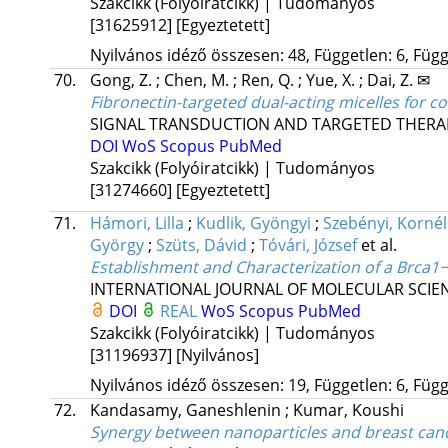
Szakcikk (Folyóiratcikk) | Tudományos
[31625912]
[Egyeztetett]
Nyilvános idéző összesen: 48, Független: 6, Függ
70.
Gong, Z.
;
Chen, M.
;
Ren, Q.
;
Yue, X.
;
Dai, Z. ✉
Fibronectin-targeted dual-acting micelles for 
SIGNAL TRANSDUCTION AND TARGETED THERA
DOI
WoS
Scopus
PubMed
Szakcikk (Folyóiratcikk) | Tudományos
[31274660]
[Egyeztetett]
71.
Hámori, Lilla
;
Kudlik, Gyöngyi
;
Szebényi, Kornél
György
;
Szüts, Dávid
;
Tóvári, József
et al.
Establishment and Characterization of a Brca
INTERNATIONAL JOURNAL OF MOLECULAR SCIE
DOI
REAL
WoS
Scopus
PubMed
Szakcikk (Folyóiratcikk) | Tudományos
[31196937]
[Nyilvános]
Nyilvános idéző összesen: 19, Független: 6, Függ
72.
Kandasamy, Ganeshlenin
;
Kumar, Koushi
Synergy between nanoparticles and breast canc