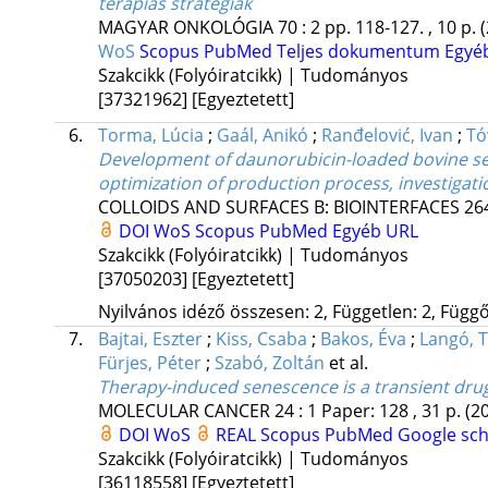
terápiás stratégiák
MAGYAR ONKOLÓGIA
70
:
2
pp. 118-127. , 10 p.
WoS
Scopus
PubMed
Teljes dokumentum
Egyé
Szakcikk (Folyóiratcikk) | Tudományos
[37321962]
[Egyeztetett]
6.
Torma, Lúcia
;
Gaál, Anikó
;
Ranđelović, Ivan
;
Tó
Development of daunorubicin-loaded bovine ser
optimization of production process, investigation
COLLOIDS AND SURFACES B: BIOINTERFACES
26
DOI
WoS
Scopus
PubMed
Egyéb URL
Szakcikk (Folyóiratcikk) | Tudományos
[37050203]
[Egyeztetett]
Nyilvános idéző összesen: 2, Független: 2, Függő:
7.
Bajtai, Eszter
;
Kiss, Csaba
;
Bakos, Éva
;
Langó, 
Fürjes, Péter
;
Szabó, Zoltán
et al.
Therapy-induced senescence is a transient dru
MOLECULAR CANCER
24
:
1
Paper: 128 , 31 p.
(2
DOI
WoS
REAL
Scopus
PubMed
Google sc
Szakcikk (Folyóiratcikk) | Tudományos
[36118558]
[Egyeztetett]