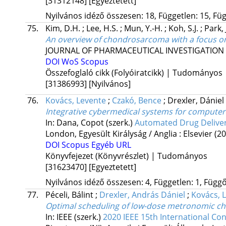
[31312148]
[Egyeztetett]
Nyilvános idéző összesen: 18, Független: 15, Füg
75.
Kim, D.H.
;
Lee, H.S.
;
Mun, Y.-H.
;
Koh, S.J.
;
Park, 
An overview of chondrosarcoma with a focus o
JOURNAL OF PHARMACEUTICAL INVESTIGATION
DOI
WoS
Scopus
Összefoglaló cikk (Folyóiratcikk) | Tudományos
[31386993]
[Nyilvános]
76.
Kovács, Levente
;
Czakó, Bence
;
Drexler, Dánie
Integrative cybermedical systems for computer
In: Dana, Copot (szerk.)
Automated Drug Deliver
London, Egyesült Királyság / Anglia :
Elsevier
(20
DOI
Scopus
Egyéb URL
Könyvfejezet (Könyvrészlet) | Tudományos
[31623470]
[Egyeztetett]
Nyilvános idéző összesen: 4, Független: 1, Függő:
77.
Péceli, Bálint
;
Drexler, András Dániel
;
Kovács, 
Optimal scheduling of low-dose metronomic che
In: IEEE (szerk.)
2020 IEEE 15th International Co