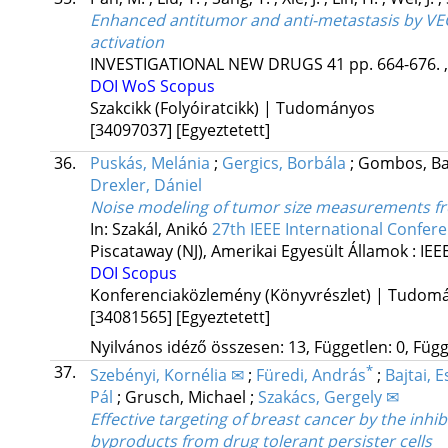
Enhanced antitumor and anti-metastasis by VE
activation
INVESTIGATIONAL NEW DRUGS
41
pp. 664-676. 
DOI
WoS
Scopus
Szakcikk (Folyóiratcikk) | Tudományos
[34097037]
[Egyeztetett]
36.
Puskás, Melánia
;
Gergics, Borbála
;
Gombos, Ba
Drexler, Dániel
Noise modeling of tumor size measurements fro
In: Szakál, Anikó
27th IEEE International Confere
Piscataway (NJ), Amerikai Egyesült Államok :
IEE
DOI
Scopus
Konferenciaközlemény (Könyvrészlet) | Tudom
[34081565]
[Egyeztetett]
Nyilvános idéző összesen: 13, Független: 0, Függ
37.
*
Szebényi, Kornélia ✉
;
Füredi, András
;
Bajtai, E
Pál
;
Grusch, Michael
;
Szakács, Gergely ✉
Effective targeting of breast cancer by the inhi
byproducts from drug tolerant persister cells