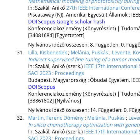
Mathematical modeling of phototoxicity during
In: Szakál, Anikó
27th IEEE International Confere
Piscataway (NJ), Amerikai Egyesült Államok :
IEE
DOI
Scopus
Google scholar hash
Konferenciaközlemény (Könyvrészlet) | Tudom
[34081684]
[Egyeztetett]
Nyilvános idéző összesen: 8, Független: 0, Függő:
31.
Lilla, Kisbenedek
;
Melánia, Puskás
;
Levente, Ko
Indirect supervised fine-tuning of a tumor mo
In: Szakál, Anikó (szerk.)
IEEE 17th Internationa
SACI 2023 : Proceedings
Budapest, Magyarország :
Óbudai Egyetem
,
IEE
DOI
Scopus
Konferenciaközlemény (Könyvrészlet) | Tudom
[33861802]
[Nyilvános]
Nyilvános idéző összesen: 14, Független: 0, Függ
32.
Martin, Ferenc Dömény
;
Melánia, Puskás
;
Leve
In silico chemotherapy optimization with genet
In: Szakál, Anikó (szerk.)
IEEE 17th Internationa
SACI 2023 : Proceedings