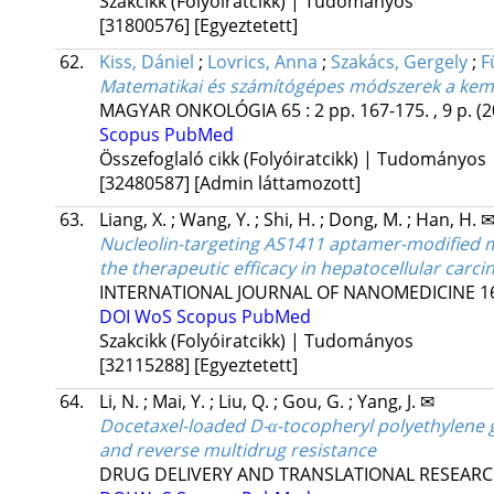
Szakcikk (Folyóiratcikk) | Tudományos
[31800576]
[Egyeztetett]
62.
Kiss, Dániel
;
Lovrics, Anna
;
Szakács, Gergely
;
F
Matematikai és számítógépes módszerek a kemot
MAGYAR ONKOLÓGIA
65
:
2
pp. 167-175. , 9 p.
(2
Scopus
PubMed
Összefoglaló cikk (Folyóiratcikk) | Tudományos
[32480587]
[Admin láttamozott]
63.
Liang, X.
;
Wang, Y.
;
Shi, H.
;
Dong, M.
;
Han, H. 
Nucleolin-targeting AS1411 aptamer-modified mi
the therapeutic efficacy in hepatocellular car
INTERNATIONAL JOURNAL OF NANOMEDICINE
1
DOI
WoS
Scopus
PubMed
Szakcikk (Folyóiratcikk) | Tudományos
[32115288]
[Egyeztetett]
64.
Li, N.
;
Mai, Y.
;
Liu, Q.
;
Gou, G.
;
Yang, J. ✉
Docetaxel-loaded D-α-tocopheryl polyethylene
and reverse multidrug resistance
DRUG DELIVERY AND TRANSLATIONAL RESEAR