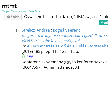
mtmt
Magyar Tudományos Művek Tára
Összesen 1 elem 1 oldalon, 1 listázva, a(z) 1. o
Előző oldal
Megje
1.
Strelicz, Andrea
;
Bognár, Ferenc
Kiegészítő irányítási rendszerek: a gazdálkodó 
ISO55001 szabvány segítségével
In:
A Karbantartás az Idő és a Tudás Szorításá
(2019)
185 p.
pp. 111-122. , 12 p.
REAL
Konferenciaközlemény (Egyéb konferenciaköz
[30647557]
[Admin láttamozott]