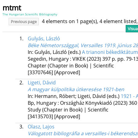
mtmt
The Hungarian Scientific Bibliography
4 elements on 1 page(s), 4 element liste
Previous page
Visua
1.
Gulyás, László
Béke Németországgal, Versailles 1919. június 28
In: Gulyás, László (eds.)
A trianoni békediktátum 
Segedin, Hungary :
VIKEK
(2023)
397 p.
pp. 79-13
Chapter (Chapter in Book) | Scientific
[33707646]
[Approved]
2.
Ligeti, Dávid
A magyar külpolitika útkeresése 1921-ben
In: Hermann, Róbert; Ligeti, Dávid (eds.)
1921 - 
Bp, Hungary :
Országház Könyvkiadó
(2023)
360 
Study (Chapter in Book) | Scientific
[34135703]
[Approved]
3.
Olasz, Lajos
Válogatott bibliográfia a versailles-i békerends