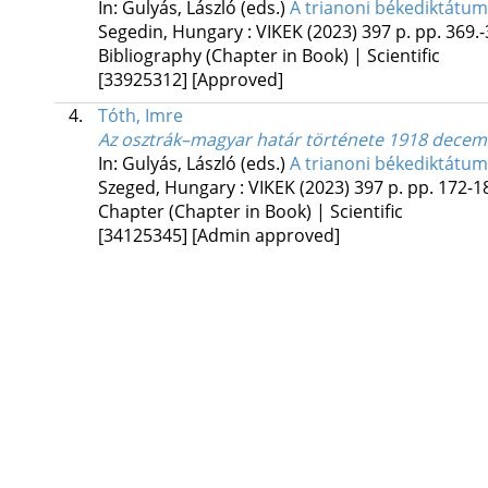
In: Gulyás, László (eds.)
A trianoni békediktátum 
Segedin, Hungary :
VIKEK
(2023)
397 p.
pp. 369.-3
Bibliography (Chapter in Book) | Scientific
[33925312]
[Approved]
4.
Tóth, Imre
Az osztrák–magyar határ története 1918 decembe
In: Gulyás, László (eds.)
A trianoni békediktátum 
Szeged, Hungary :
VIKEK
(2023)
397 p.
pp. 172-18
Chapter (Chapter in Book) | Scientific
[34125345]
[Admin approved]