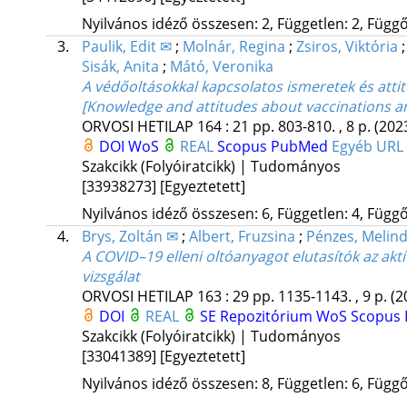
Nyilvános idéző összesen: 2, Független: 2, Függő:
3.
Paulik, Edit ✉
;
Molnár, Regina
;
Zsiros, Viktória
Sisák, Anita
;
Mátó, Veronika
A védőoltásokkal kapcsolatos ismeretek és att
[Knowledge and attitudes about vaccinations 
ORVOSI HETILAP
164
:
21
pp. 803-810. , 8 p.
(202
DOI
WoS
REAL
Scopus
PubMed
Egyéb URL
Szakcikk (Folyóiratcikk) | Tudományos
[33938273]
[Egyeztetett]
Nyilvános idéző összesen: 6, Független: 4, Függő:
4.
Brys, Zoltán ✉
;
Albert, Fruzsina
;
Pénzes, Melin
A COVID–19 elleni oltóanyagot elutasítók az a
vizsgálat
ORVOSI HETILAP
163
:
29
pp. 1135-1143. , 9 p.
(2
DOI
REAL
SE Repozitórium
WoS
Scopus
Szakcikk (Folyóiratcikk) | Tudományos
[33041389]
[Egyeztetett]
Nyilvános idéző összesen: 8, Független: 6, Függő: