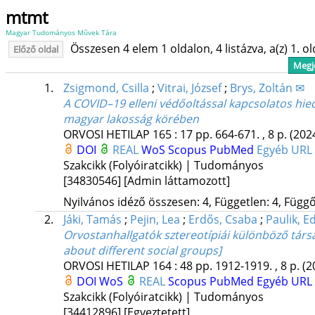
mtmt
Magyar Tudományos Művek Tára
Összesen 4 elem 1 oldalon, 4 listázva, a(z) 1. o
Előző oldal
Megje
1.
Zsigmond, Csilla
;
Vitrai, József
;
Brys, Zoltán ✉
A COVID–19 elleni védőoltással kapcsolatos h
magyar lakosság körében
ORVOSI HETILAP
165
:
17
pp. 664-671. , 8 p.
(202
DOI
REAL
WoS
Scopus
PubMed
Egyéb URL
Szakcikk (Folyóiratcikk) | Tudományos
[34830546]
[Admin láttamozott]
Nyilvános idéző összesen: 4, Független: 4, Függő:
2.
Jáki, Tamás
;
Pejin, Lea
;
Erdős, Csaba
;
Paulik, Ed
Orvostanhallgatók sztereotípiái különböző társ
about different social groups]
ORVOSI HETILAP
164
:
48
pp. 1912-1919. , 8 p.
(2
DOI
WoS
REAL
Scopus
PubMed
Egyéb URL
Szakcikk (Folyóiratcikk) | Tudományos
[34412896]
[Egyeztetett]