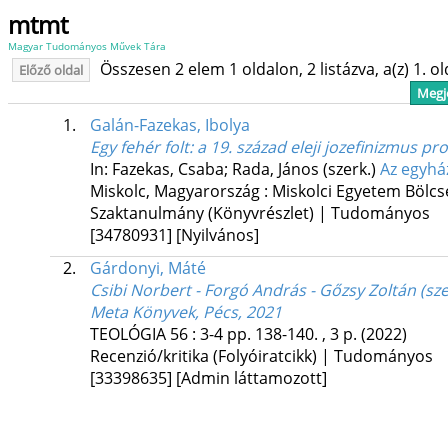
mtmt
Magyar Tudományos Művek Tára
Összesen 2 elem 1 oldalon, 2 listázva, a(z) 1. o
Előző oldal
Megje
1.
Galán-Fazekas, Ibolya
Egy fehér folt: a 19. század eleji jozefinizmus p
In: Fazekas, Csaba; Rada, János (szerk.)
Az egyhá
Miskolc, Magyarország :
Miskolci Egyetem Bölc
Szaktanulmány (Könyvrészlet) | Tudományos
[34780931]
[Nyilvános]
2.
Gárdonyi, Máté
Csibi Norbert - Forgó András - Gőzsy Zoltán (sz
Meta Könyvek, Pécs, 2021
TEOLÓGIA
56
:
3-4
pp. 138-140. , 3 p.
(2022)
Recenzió/kritika (Folyóiratcikk) | Tudományos
[33398635]
[Admin láttamozott]