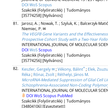
DOI
WoS
Scopus
Szakcikk (Folyóiratcikk) | Tudományos
[35774258]
[Nyilvános]
81.
Jarosz, A.
;
Nowak, T.
;
Szyluk, K.
;
Balcerzyk-Matić
Niemiec, P. ✉
The VEGFB Gene Variants and the Effectiveness 
Prospective Cohort Study with a Two-Year Foll
INTERNATIONAL JOURNAL OF MOLECULAR SCIE
DOI
WoS
Scopus
Szakcikk (Folyóiratcikk) | Tudományos
[35774256]
[Nyilvános]
82.
*
Keszler, Gergely ✉
;
Vékony, Bálint
;
Elek, Zsuz
Réka
;
Rónai, Zsolt
;
Réthelyi, János M.
MicroRNA-Mediated Suppression of Glial Cell L
Schizophrenia-Associated Non-Coding Polymo
INTERNATIONAL JOURNAL OF MOLECULAR SCIE
DOI
WoS
Scopus
PubMed
Szakcikk (Folyóiratcikk) | Tudományos
[34804106]
[Egyeztetett]