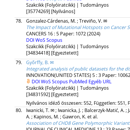
Szakcikk (Folyóiratcikk) | Tudományos
[35774269]
[Nyilvános]
78.
Gonzalez-Cárdenas, M.
;
Treviño, V. ✉
The Impact of Mutational Hotspots on Cancer S
CANCERS
16
:
5
Paper: 1072
(2024)
DOI
WoS
Scopus
Szakcikk (Folyóiratcikk) | Tudományos
[34834418]
[Egyeztetett]
79.
Győrffy, B. ✉
Integrated analysis of public datasets for the d
INNOVATION(UNITED STATES)
5
:
3
Paper: 10062
DOI
WoS
Scopus
PubMed
Egyéb URL
Szakcikk (Folyóiratcikk) | Tudományos
[34831592]
[Egyeztetett]
Nyilvános idéző összesen: 552, Független: 551, F
80.
Iwanicki, T. ✉
;
Iwanicka, J.
;
Balcerzyk-Matić, A.
;
A.
;
Kapinos, M.
;
Gawron, K.
et al.
Association of CHD8 Gene Polymorphic Variants
JOURNAL OF CLINICAL MEDICINE
13
:
23
Paper: 