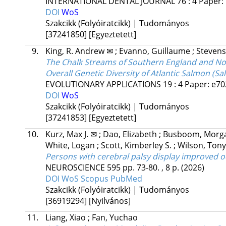
INTERNATIONAL DENTAL JOURNAL
76
:
4
Paper: 
DOI
WoS
Szakcikk (Folyóiratcikk) | Tudományos
[37241850]
[Egyeztetett]
9.
King, R. Andrew ✉
;
Evanno, Guillaume
;
Stevens
The Chalk Streams of Southern England and No
Overall Genetic Diversity of Atlantic Salmon (Sal
EVOLUTIONARY APPLICATIONS
19
:
4
Paper: e70
DOI
WoS
Szakcikk (Folyóiratcikk) | Tudományos
[37241853]
[Egyeztetett]
10.
Kurz, Max J. ✉
;
Dao, Elizabeth
;
Busboom, Morg
White, Logan
;
Scott, Kimberley S.
;
Wilson, Tony
Persons with cerebral palsy display improved occ
NEUROSCIENCE
595
pp. 73-80. , 8 p.
(2026)
DOI
WoS
Scopus
PubMed
Szakcikk (Folyóiratcikk) | Tudományos
[36919294]
[Nyilvános]
11.
Liang, Xiao
;
Fan, Yuchao