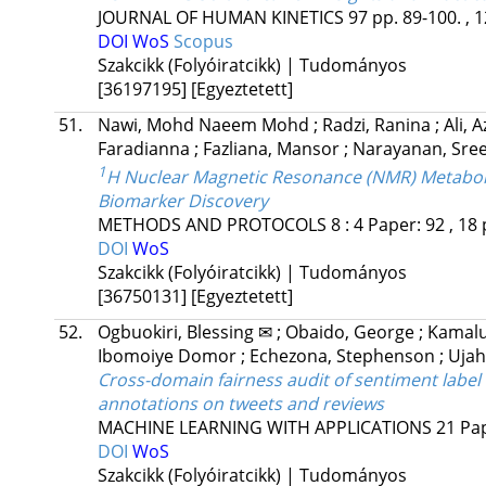
JOURNAL OF HUMAN KINETICS
97
pp. 89-100. , 
DOI
WoS
Scopus
Szakcikk (Folyóiratcikk) | Tudományos
[36197195]
[Egyeztetett]
51.
Nawi, Mohd Naeem Mohd
;
Radzi, Ranina
;
Ali, 
Faradianna
;
Fazliana, Mansor
;
Narayanan, Sre
1
H Nuclear Magnetic Resonance (NMR) Metabolo
Biomarker Discovery
METHODS AND PROTOCOLS
8
:
4
Paper: 92 , 18 
DOI
WoS
Szakcikk (Folyóiratcikk) | Tudományos
[36750131]
[Egyeztetett]
52.
Ogbuokiri, Blessing ✉
;
Obaido, George
;
Kamal
Ibomoiye Domor
;
Echezona, Stephenson
;
Ujah
Cross-domain fairness audit of sentiment lab
annotations on tweets and reviews
MACHINE LEARNING WITH APPLICATIONS
21
Pap
DOI
WoS
Szakcikk (Folyóiratcikk) | Tudományos