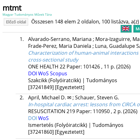
mtmt
Magyar Tudományos Művek Tára
Összesen 148 elem 2 oldalon, 100 listázva, a(z) 
Előző oldal
Me
1.
Alvarado-Serrano, Mariana
;
Mora-Izaguirre, Ma
Frade-Perez, Maria Daniela
;
Luna, Guadalupe S
Characterization of human-animal interactions
cross-sectional study
ONE HEALTH
22
Paper: 101426 , 11 p.
(2026)
DOI
WoS
Scopus
Szakcikk (Folyóiratcikk) | Tudományos
[37241849]
[Egyeztetett]
2.
April, Michael D. ✉
;
Schauer, Steven G.
In-hospital cardiac arrest: lessons from CIRCA 
RESUSCITATION
219
Paper: 110950 , 2 p.
(2026)
DOI
WoS
Ismertetés (Folyóiratcikk) | Tudományos
[37241860]
[Egyeztetett]