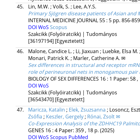
45.
Lin, M.W.
;
Volk, S.
;
Lee, A.Y.S.
Primary Sjögren disease patients of Asian and M
INTERNAL MEDICINE JOURNAL
55
:
5
pp. 856-859.
DOI
WoS
Scopus
Szakcikk (Folyóiratcikk) | Tudományos
[36197194]
[Egyeztetett]
46.
Malone, Candice L.
;
Li, Jiaxuan
;
Luebke, Elsa M.
Monari, Patrick K.
;
Marler, Catherine A. ✉
Sex differences in structural and receptor mRNA
role of perineuronal nets in monogamous pair 
BIOLOGY OF SEX DIFFERENCES
16
:
1
Paper: 58 ,
DOI
WoS
Szakcikk (Folyóiratcikk) | Tudományos
[36543470]
[Egyeztetett]
47.
Maricza, Katalin
;
Elek, Zsuzsanna
;
Losoncz, Esz
Zsófia
;
Keszler, Gergely
;
Rónai, Zsolt ✉
Co-Expression Analysis of the ZDHHC19 Palmito
GENES
16
:
4
Paper: 359 , 18 p.
(2025)
DOI
WoS
Scopus
PubMed