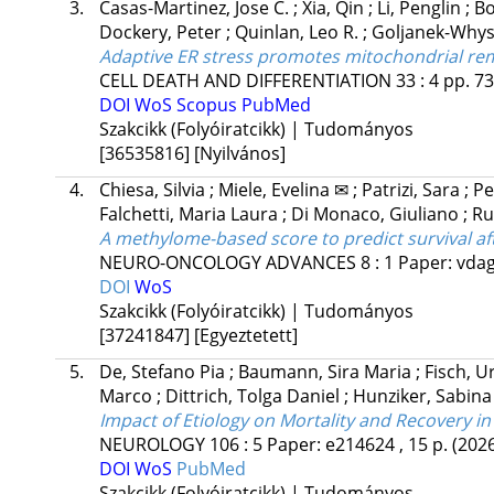
3.
Casas-Martinez, Jose C.
;
Xia, Qin
;
Li, Penglin
;
Bo
Dockery, Peter
;
Quinlan, Leo R.
;
Goljanek-Whys
Adaptive ER stress promotes mitochondrial r
CELL DEATH AND DIFFERENTIATION
33
:
4
pp. 73
DOI
WoS
Scopus
PubMed
Szakcikk (Folyóiratcikk) | Tudományos
[36535816]
[Nyilvános]
4.
Chiesa, Silvia
;
Miele, Evelina ✉
;
Patrizi, Sara
;
Pe
Falchetti, Maria Laura
;
Di Monaco, Giuliano
;
Ru
A methylome-based score to predict survival af
NEURO-ONCOLOGY ADVANCES
8
:
1
Paper: vdag
DOI
WoS
Szakcikk (Folyóiratcikk) | Tudományos
[37241847]
[Egyeztetett]
5.
De, Stefano Pia
;
Baumann, Sira Maria
;
Fisch, U
Marco
;
Dittrich, Tolga Daniel
;
Hunziker, Sabin
Impact of Etiology on Mortality and Recovery in
NEUROLOGY
106
:
5
Paper: e214624 , 15 p.
(202
DOI
WoS
PubMed
Szakcikk (Folyóiratcikk) | Tudományos