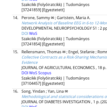
Szakcikk (Folyóiratcikk) | Tudományos
[37241859]
[Egyeztetett]
14.
Perone, Sammy ✉
;
Gartstein, Maria A.
Network Analysis of Baseline EEG in 6-to 12-M
DEVELOPMENTAL NEUROPSYCHOLOGY
51
:
2
pp
DOI
WoS
Szakcikk (Folyóiratcikk) | Tudományos
[37241854]
[Egyeztetett]
15.
Rellensmann, Thomas ✉
;
Engel, Stefanie
;
Romm
Collective Contracts as a Risk-Sharing Mechan
Evidence
JOURNAL OF AGRICULTURAL ECONOMICS
, 18 p
DOI
WoS
Scopus
Szakcikk (Folyóiratcikk) | Tudományos
[37104457]
[Egyeztetett]
16.
Song, Yindan
;
Yan, Lina ✉
Methodological and statistical considerations
JOURNAL OF DIABETES INVESTIGATION
, 1 p.
(20