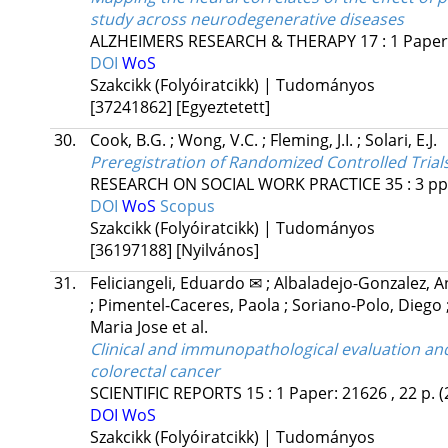
study across neurodegenerative diseases
ALZHEIMERS RESEARCH & THERAPY
17
:
1
Paper:
DOI
WoS
Szakcikk (Folyóiratcikk) | Tudományos
[37241862]
[Egyeztetett]
30.
Cook, B.G.
;
Wong, V.C.
;
Fleming, J.I.
;
Solari, E.J.
Preregistration of Randomized Controlled Trial
RESEARCH ON SOCIAL WORK PRACTICE
35
:
3
pp
DOI
WoS
Scopus
Szakcikk (Folyóiratcikk) | Tudományos
[36197188]
[Nyilvános]
31.
Feliciangeli, Eduardo ✉
;
Albaladejo-Gonzalez, 
;
Pimentel-Caceres, Paola
;
Soriano-Polo, Diego
Maria Jose
et al.
Clinical and immunopathological evaluation an
colorectal cancer
SCIENTIFIC REPORTS
15
:
1
Paper: 21626 , 22 p.
(
DOI
WoS
Szakcikk (Folyóiratcikk) | Tudományos