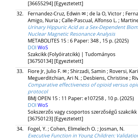
[36655294]
[Egyeztetett]
32.
Fernandez-Cruz, Edwin ✉
;
de la O, Victor
;
Ferna
Amigo, Nuria
;
Calle-Pascual, Alfonso L.
;
Martine
Urinary Hippuric Acid as a Sex-Dependent Bioma
Nuclear Magnetic Resonance Analysis
METABOLITES
15
:
6
Paper: 348 , 15 p.
(2025)
DOI
WoS
Szakcikk (Folyóiratcikk) | Tudományos
[36750134]
[Egyeztetett]
33.
Fiore Jr, Julio F. ✉
;
Shirzadi, Samin
;
Roversi, Ka
Meguerditchian, Ari N.
;
Desbiens, Christine
;
Ri
Comparative effectiveness of opioid versus opioi
protocol
BMJ OPEN
15
:
11
Paper: e107258 , 10 p.
(2025)
DOI
WoS
Sokszerzős vagy csoportos szerzőségű szakcikk
[36750123]
[Egyeztetett]
34.
Fogel, Y.
;
Cohen, Elimelech O.
;
Josman, N.
Executive Function in Young Children: Validati