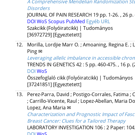
A Comprehensive Mendelian Randomization Stud
Disorders
JOURNAL OF PAIN RESEARCH
19
pp. 1-26. , 26 p.
DOI
WoS
Scopus
PubMed
Egyéb URL
Szakcikk (Folyóiratcikk) | Tudományos
[36972729]
[Egyeztetett]
12.
Morilla, Lordjie Marr O.
;
Amoaning, Regina E.
;
Ping ✉
Leveraging allelic imbalance in accessible chrom
TRENDS IN GENETICS
42
:
5
pp. 460-475. , 16 p.
(
DOI
WoS
Összefoglaló cikk (Folyóiratcikk) | Tudományos
[37241851]
[Egyeztetett]
13.
Perez-Parra, David
;
Postigo-Corrales, Fatima
;
C
;
Carrillo-Vicente, Raul
;
Lopez-Abellan, Maria D
Lopez, Ana Maria ✉
Characterization and Prognostic Impact of Fas
Breast Cancer: Clues for a Tailored Therapy
LABORATORY INVESTIGATION
106
:
2
Paper: 104
DOI
WoS