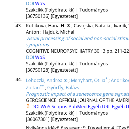
DOI
WoS
Szakcikk (Folyóiratcikk) | Tudományos
[36750136]
[Egyeztetett]
43.
Kutlikova, Hana H. ✉
;
Cavojska, Natalia
;
Ivanik,
Anton
;
Hajduk, Michal
Visual processing of social and non-social stimul
symptoms
COGNITIVE NEUROPSYCHIATRY
30
:
3
pp. 211-22
DOI
WoS
Szakcikk (Folyóiratcikk) | Tudományos
[36750128]
[Egyeztetett]
44.
*
Lehoczki, Andrea ✉
;
Menyhart, Otilia
;
Andrikov
**
Zoltan
;
Győrffy, Balázs
Prognostic impact of a senescence gene signat
GEROSCIENCE: OFFICIAL JOURNAL OF THE AMER
DOI
WoS
Scopus
PubMed
Egyéb URL
Egyéb 
Szakcikk (Folyóiratcikk) | Tudományos
[36067301]
[Egyeztetett]
Nyilvános idéző összesen: 9, Független: 4, Függő: