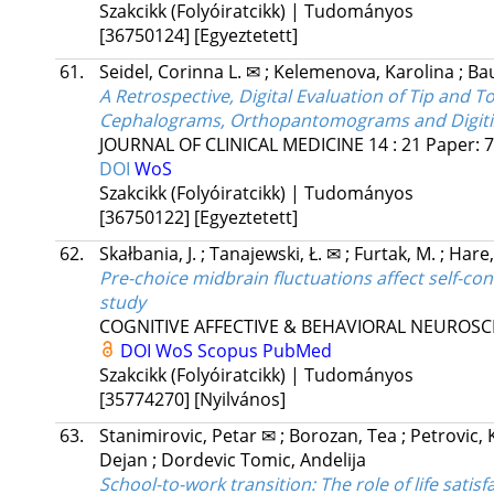
Szakcikk (Folyóiratcikk) | Tudományos
[36750124]
[Egyeztetett]
61.
Seidel, Corinna L. ✉
;
Kelemenova, Karolina
;
Ba
A Retrospective, Digital Evaluation of Tip and Tor
Cephalograms, Orthopantomograms and Digiti
JOURNAL OF CLINICAL MEDICINE
14
:
21
Paper: 7
DOI
WoS
Szakcikk (Folyóiratcikk) | Tudományos
[36750122]
[Egyeztetett]
62.
Skałbania, J.
;
Tanajewski, Ł. ✉
;
Furtak, M.
;
Hare,
Pre-choice midbrain fluctuations affect self-co
study
COGNITIVE AFFECTIVE & BEHAVIORAL NEUROSC
DOI
WoS
Scopus
PubMed
Szakcikk (Folyóiratcikk) | Tudományos
[35774270]
[Nyilvános]
63.
Stanimirovic, Petar ✉
;
Borozan, Tea
;
Petrovic,
Dejan
;
Dordevic Tomic, Andelija
School-to-work transition: The role of life satis