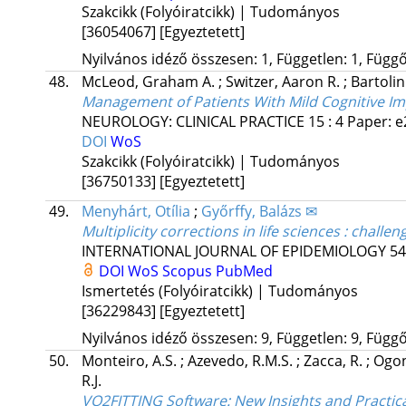
Szakcikk (Folyóiratcikk) | Tudományos
[36054067]
[Egyeztetett]
Nyilvános idéző összesen: 1, Független: 1, Függő:
48.
McLeod, Graham A.
;
Switzer, Aaron R.
;
Bartolin
Management of Patients With Mild Cognitive Im
NEUROLOGY: CLINICAL PRACTICE
15
:
4
Paper: e
DOI
WoS
Szakcikk (Folyóiratcikk) | Tudományos
[36750133]
[Egyeztetett]
49.
Menyhárt, Otília
;
Győrffy, Balázs ✉
Multiplicity corrections in life sciences : chal
INTERNATIONAL JOURNAL OF EPIDEMIOLOGY
54
DOI
WoS
Scopus
PubMed
Ismertetés (Folyóiratcikk) | Tudományos
[36229843]
[Egyeztetett]
Nyilvános idéző összesen: 9, Független: 9, Függő:
50.
Monteiro, A.S.
;
Azevedo, R.M.S.
;
Zacca, R.
;
Ogon
R.J.
VO2FITTING Software: New Insights and Practic