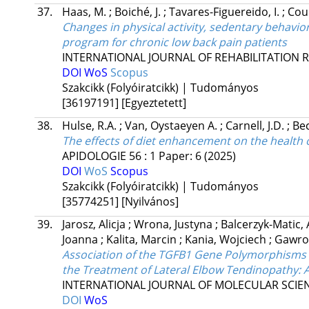
37.
Haas, M.
;
Boiché, J.
;
Tavares-Figuereido, I.
;
Cour
Changes in physical activity, sedentary behavior
program for chronic low back pain patients
INTERNATIONAL JOURNAL OF REHABILITATION 
DOI
WoS
Scopus
Szakcikk (Folyóiratcikk) | Tudományos
[36197191]
[Egyeztetett]
38.
Hulse, R.A.
;
Van, Oystaeyen A.
;
Carnell, J.D.
;
Bec
The effects of diet enhancement on the health
APIDOLOGIE
56
:
1
Paper: 6
(2025)
DOI
WoS
Scopus
Szakcikk (Folyóiratcikk) | Tudományos
[35774251]
[Nyilvános]
39.
Jarosz, Alicja
;
Wrona, Justyna
;
Balcerzyk-Matic,
Joanna
;
Kalita, Marcin
;
Kania, Wojciech
;
Gawro
Association of the TGFB1 Gene Polymorphisms w
the Treatment of Lateral Elbow Tendinopathy: 
INTERNATIONAL JOURNAL OF MOLECULAR SCIE
DOI
WoS