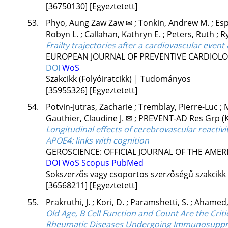
[36750130]
[Egyeztetett]
53.
Phyo, Aung Zaw Zaw ✉
;
Tonkin, Andrew M.
;
Esp
Robyn L.
;
Callahan, Kathryn E.
;
Peters, Ruth
;
R
Frailty trajectories after a cardiovascular ev
EUROPEAN JOURNAL OF PREVENTIVE CARDIOL
DOI
WoS
Szakcikk (Folyóiratcikk) | Tudományos
[35955326]
[Egyeztetett]
54.
Potvin-Jutras, Zacharie
;
Tremblay, Pierre-Luc
;
Gauthier, Claudine J. ✉
;
PREVENT-AD Res Grp
(
Longitudinal effects of cerebrovascular reactivit
APOE4: links with cognition
GEROSCIENCE: OFFICIAL JOURNAL OF THE AMER
DOI
WoS
Scopus
PubMed
Sokszerzős vagy csoportos szerzőségű szakcikk
[36568211]
[Egyeztetett]
55.
Prakruthi, J.
;
Kori, D.
;
Paramshetti, S.
;
Ahamed,
Old Age, B Cell Function and Count Are the Criti
Rheumatic Diseases Undergoing Immunosuppre