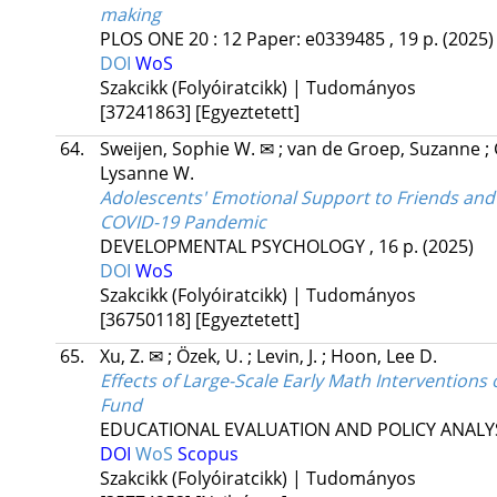
making
PLOS ONE
20
:
12
Paper: e0339485 , 19 p.
(2025)
DOI
WoS
Szakcikk (Folyóiratcikk) | Tudományos
[37241863]
[Egyeztetett]
64.
Sweijen, Sophie W. ✉
;
van de Groep, Suzanne
;
Lysanne W.
Adolescents' Emotional Support to Friends and
COVID-19 Pandemic
DEVELOPMENTAL PSYCHOLOGY
, 16 p.
(2025)
DOI
WoS
Szakcikk (Folyóiratcikk) | Tudományos
[36750118]
[Egyeztetett]
65.
Xu, Z. ✉
;
Özek, U.
;
Levin, J.
;
Hoon, Lee D.
Effects of Large-Scale Early Math Interventio
Fund
EDUCATIONAL EVALUATION AND POLICY ANALY
DOI
WoS
Scopus
Szakcikk (Folyóiratcikk) | Tudományos