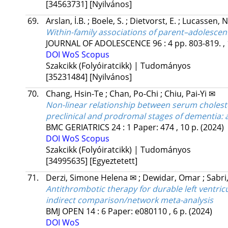
[34563731]
[Nyilvános]
69.
Arslan, İ.B.
;
Boele, S.
;
Dietvorst, E.
;
Lucassen, N
Within-family associations of parent–adolescent
JOURNAL OF ADOLESCENCE
96
:
4
pp. 803-819. ,
DOI
WoS
Scopus
Szakcikk (Folyóiratcikk) | Tudományos
[35231484]
[Nyilvános]
70.
Chang, Hsin-Te
;
Chan, Po-Chi
;
Chiu, Pai-Yi ✉
Non-linear relationship between serum choleste
preclinical and prodromal stages of dementia: a
BMC GERIATRICS
24
:
1
Paper: 474 , 10 p.
(2024)
DOI
WoS
Scopus
Szakcikk (Folyóiratcikk) | Tudományos
[34995635]
[Egyeztetett]
71.
Derzi, Simone Helena ✉
;
Dewidar, Omar
;
Sabri
Antithrombotic therapy for durable left ventricul
indirect comparison/network meta-analysis
BMJ OPEN
14
:
6
Paper: e080110 , 6 p.
(2024)
DOI
WoS