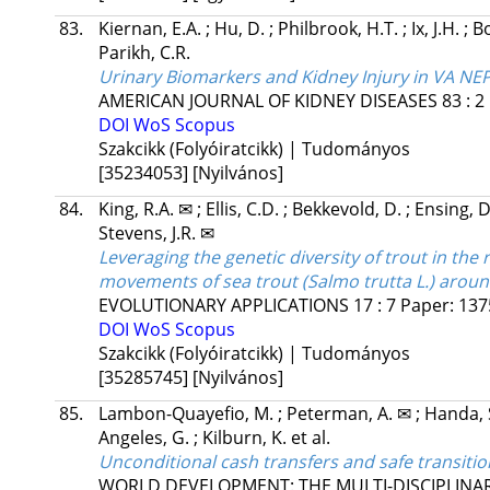
83.
Kiernan, E.A.
;
Hu, D.
;
Philbrook, H.T.
;
Ix, J.H.
;
Bo
Parikh, C.R.
Urinary Biomarkers and Kidney Injury in VA NEP
AMERICAN JOURNAL OF KIDNEY DISEASES
83
:
2
DOI
WoS
Scopus
Szakcikk (Folyóiratcikk) | Tudományos
[35234053]
[Nyilvános]
84.
King, R.A. ✉
;
Ellis, C.D.
;
Bekkevold, D.
;
Ensing, 
Stevens, J.R. ✉
Leveraging the genetic diversity of trout in the
movements of sea trout (Salmo trutta L.) aroun
EVOLUTIONARY APPLICATIONS
17
:
7
Paper: 13
DOI
WoS
Scopus
Szakcikk (Folyóiratcikk) | Tudományos
[35285745]
[Nyilvános]
85.
Lambon-Quayefio, M.
;
Peterman, A. ✉
;
Handa, 
Angeles, G.
;
Kilburn, K.
et al.
Unconditional cash transfers and safe transiti
WORLD DEVELOPMENT: THE MULTI-DISCIPLINA