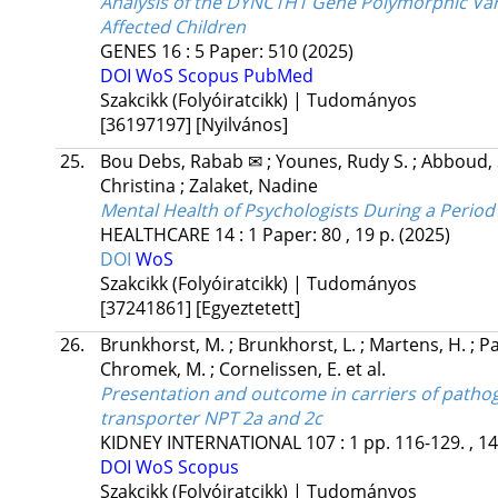
Analysis of the DYNC1H1 Gene Polymorphic Vari
Affected Children
GENES
16
:
5
Paper: 510
(2025)
DOI
WoS
Scopus
PubMed
Szakcikk (Folyóiratcikk) | Tudományos
[36197197]
[Nyilvános]
25.
Bou Debs, Rabab ✉
;
Younes, Rudy S.
;
Abboud,
Christina
;
Zalaket, Nadine
Mental Health of Psychologists During a Period 
HEALTHCARE
14
:
1
Paper: 80 , 19 p.
(2025)
DOI
WoS
Szakcikk (Folyóiratcikk) | Tudományos
[37241861]
[Egyeztetett]
26.
Brunkhorst, M.
;
Brunkhorst, L.
;
Martens, H.
;
Pa
Chromek, M.
;
Cornelissen, E.
et al.
Presentation and outcome in carriers of path
transporter NPT 2a and 2c
KIDNEY INTERNATIONAL
107
:
1
pp. 116-129. , 1
DOI
WoS
Scopus
Szakcikk (Folyóiratcikk) | Tudományos