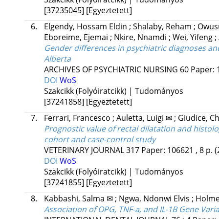
[37235045]
[Egyeztetett]
6.
Elgendy, Hossam Eldin
;
Shalaby, Reham
;
Owusu
Eboreime, Ejemai
;
Nkire, Nnamdi
;
Wei, Yifeng
;
Gender differences in psychiatric diagnoses an
Alberta
ARCHIVES OF PSYCHIATRIC NURSING
60
Paper: 
DOI
WoS
Szakcikk (Folyóiratcikk) | Tudományos
[37241858]
[Egyeztetett]
7.
Ferrari, Francesco
;
Auletta, Luigi ✉
;
Giudice, C
Prognostic value of rectal dilatation and histolog
cohort and case-control study
VETERINARY JOURNAL
317
Paper: 106621 , 8 p.
(
DOI
WoS
Szakcikk (Folyóiratcikk) | Tudományos
[37241855]
[Egyeztetett]
8.
Kabbashi, Salma ✉
;
Ngwa, Ndonwi Elvis
;
Holme
Association of OPG, TNF-a, and IL-1B Gene Varia