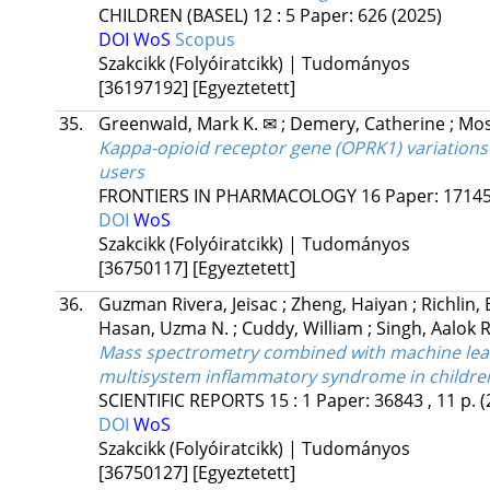
CHILDREN (BASEL)
12
:
5
Paper: 626
(2025)
DOI
WoS
Scopus
Szakcikk (Folyóiratcikk) | Tudományos
[36197192]
[Egyeztetett]
35.
Greenwald, Mark K. ✉
;
Demery, Catherine
;
Mos
Kappa-opioid receptor gene (OPRK1) variations
users
FRONTIERS IN PHARMACOLOGY
16
Paper: 17145
DOI
WoS
Szakcikk (Folyóiratcikk) | Tudományos
[36750117]
[Egyeztetett]
36.
Guzman Rivera, Jeisac
;
Zheng, Haiyan
;
Richlin,
Hasan, Uzma N.
;
Cuddy, William
;
Singh, Aalok 
Mass spectrometry combined with machine learn
multisystem inflammatory syndrome in childre
SCIENTIFIC REPORTS
15
:
1
Paper: 36843 , 11 p.
(
DOI
WoS
Szakcikk (Folyóiratcikk) | Tudományos
[36750127]
[Egyeztetett]