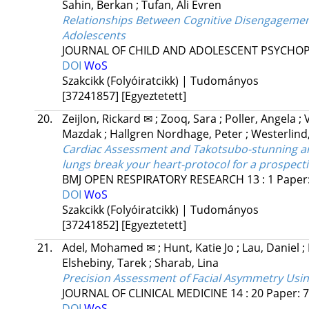
Sahin, Berkan
;
Tufan, Ali Evren
Relationships Between Cognitive Disengagemen
Adolescents
JOURNAL OF CHILD AND ADOLESCENT PSYCH
DOI
WoS
Szakcikk (Folyóiratcikk) | Tudományos
[37241857]
[Egyeztetett]
20.
Zeijlon, Rickard ✉
;
Zooq, Sara
;
Poller, Angela
;
Mazdak
;
Hallgren Nordhage, Peter
;
Westerlin
Cardiac Assessment and Takotsubo-stunning a
lungs break your heart-protocol for a prospect
BMJ OPEN RESPIRATORY RESEARCH
13
:
1
Paper:
DOI
WoS
Szakcikk (Folyóiratcikk) | Tudományos
[37241852]
[Egyeztetett]
21.
Adel, Mohamed ✉
;
Hunt, Katie Jo
;
Lau, Daniel
;
Elshebiny, Tarek
;
Sharab, Lina
Precision Assessment of Facial Asymmetry Using 
JOURNAL OF CLINICAL MEDICINE
14
:
20
Paper: 7
DOI
WoS