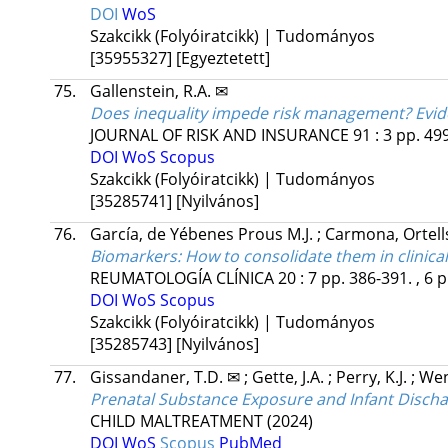
DOI
WoS
Szakcikk (Folyóiratcikk) | Tudományos
[35955327]
[Egyeztetett]
75.
Gallenstein, R.A. ✉
Does inequality impede risk management? Evid
JOURNAL OF RISK AND INSURANCE
91
:
3
pp. 499
DOI
WoS
Scopus
Szakcikk (Folyóiratcikk) | Tudományos
[35285741]
[Nyilvános]
76.
García, de Yébenes Prous M.J.
;
Carmona, Ortells
Biomarkers: How to consolidate them in clinical
REUMATOLOGÍA CLÍNICA
20
:
7
pp. 386-391. , 6 p
DOI
WoS
Scopus
Szakcikk (Folyóiratcikk) | Tudományos
[35285743]
[Nyilvános]
77.
Gissandaner, T.D. ✉
;
Gette, J.A.
;
Perry, K.J.
;
Wen
Prenatal Substance Exposure and Infant Disch
CHILD MALTREATMENT
(2024)
DOI
WoS
Scopus
PubMed