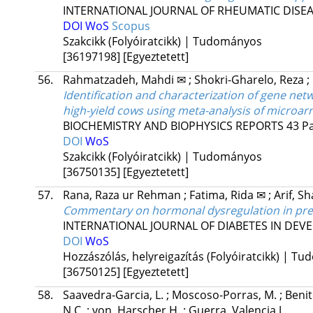
INTERNATIONAL JOURNAL OF RHEUMATIC DISE
DOI
WoS
Scopus
Szakcikk (Folyóiratcikk) | Tudományos
[36197198]
[Egyeztetett]
56.
Rahmatzadeh, Mahdi ✉
;
Shokri-Gharelo, Reza
;
Identification and characterization of gene netw
high-yield cows using meta-analysis of microar
BIOCHEMISTRY AND BIOPHYSICS REPORTS
43
Pa
DOI
WoS
Szakcikk (Folyóiratcikk) | Tudományos
[36750135]
[Egyeztetett]
57.
Rana, Raza ur Rehman
;
Fatima, Rida ✉
;
Arif, S
Commentary on hormonal dysregulation in pre-
INTERNATIONAL JOURNAL OF DIABETES IN DEV
DOI
WoS
Hozzászólás, helyreigazítás (Folyóiratcikk) | T
[36750125]
[Egyeztetett]
58.
Saavedra-Garcia, L.
;
Moscoso-Porras, M.
;
Benit
N.C.
;
von, Harscher H.
;
Guerra, Valencia J.