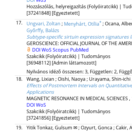
DOI
WoS
Hozzászólás, helyreigazítás (Folyóiratcikk) | T
[37241848]
[Egyeztetett]
17.
*
Ungvari, Zoltan
;
Menyhárt, Otília
;
Ocana, Albe
Győrffy, Balázs
Subtype-specific sirtuin expression signatures 
GEROSCIENCE: OFFICIAL JOURNAL OF THE AMER
DOI
WoS
Scopus
PubMed
Szakcikk (Folyóiratcikk) | Tudományos
[36948112]
[Admin láttamozott]
Nyilvános idéző összesen: 3, Független: 2, Függő:
18.
Wang, Lixian
;
Oishi, Naoya
;
Urayama, Shin-ichi
Effects of Postmortem Intervals on Quantitative
Applications
MAGNETIC RESONANCE IN MEDICAL SCIENCES
,
DOI
WoS
Szakcikk (Folyóiratcikk) | Tudományos
[37241856]
[Egyeztetett]
19.
Yitik Tonkaz, Gulsum ✉
;
Ozyurt, Gonca
;
Cakir, A