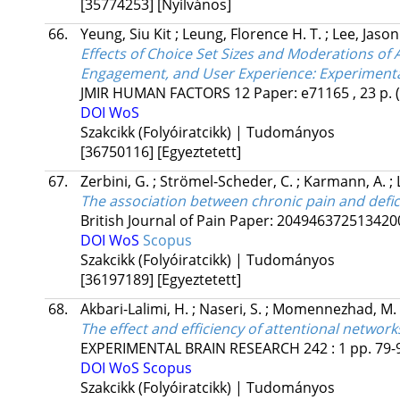
[35774253]
[Nyilvános]
66.
Yeung, Siu Kit
;
Leung, Florence H. T.
;
Lee, Jason
Effects of Choice Set Sizes and Moderations of
Engagement, and User Experience: Experimenta
JMIR HUMAN FACTORS
12
Paper: e71165 , 23 p.
DOI
WoS
Szakcikk (Folyóiratcikk) | Tudományos
[36750116]
[Egyeztetett]
67.
Zerbini, G.
;
Strömel-Scheder, C.
;
Karmann, A.
;
The association between chronic pain and deficit
British Journal of Pain
Paper: 20494637251342
DOI
WoS
Scopus
Szakcikk (Folyóiratcikk) | Tudományos
[36197189]
[Egyeztetett]
68.
Akbari-Lalimi, H.
;
Naseri, S.
;
Momennezhad, M.
The effect and efficiency of attentional networ
EXPERIMENTAL BRAIN RESEARCH
242
:
1
pp. 79-9
DOI
WoS
Scopus
Szakcikk (Folyóiratcikk) | Tudományos