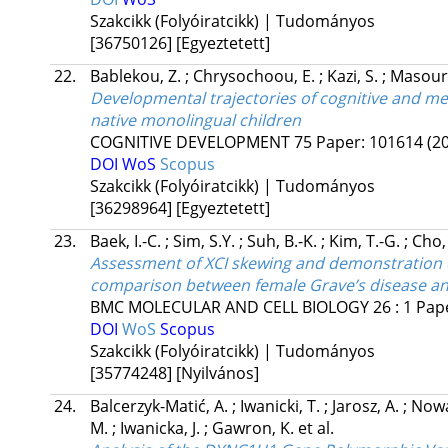
Szakcikk (Folyóiratcikk) | Tudományos
[36750126]
[Egyeztetett]
22.
Bablekou, Z.
;
Chrysochoou, E.
;
Kazi, S.
;
Masour
Developmental trajectories of cognitive and me
native monolingual children
COGNITIVE DEVELOPMENT
75
Paper: 101614
(2
DOI
WoS
Scopus
Szakcikk (Folyóiratcikk) | Tudományos
[36298964]
[Egyeztetett]
23.
Baek, I.-C.
;
Sim, S.Y.
;
Suh, B.-K.
;
Kim, T.-G.
;
Cho,
Assessment of XCI skewing and demonstration o
comparison between female Grave’s disease an
BMC MOLECULAR AND CELL BIOLOGY
26
:
1
Pap
DOI
WoS
Scopus
Szakcikk (Folyóiratcikk) | Tudományos
[35774248]
[Nyilvános]
24.
Balcerzyk-Matić, A.
;
Iwanicki, T.
;
Jarosz, A.
;
Nowa
M.
;
Iwanicka, J.
;
Gawron, K.
et al.