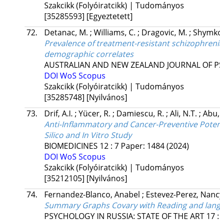
Szakcikk (Folyóiratcikk) | Tudományos
[35285593]
[Egyeztetett]
72.
Detanac, M.
;
Williams, C.
;
Dragovic, M.
;
Shymko
Prevalence of treatment-resistant schizophrenia
demographic correlates
AUSTRALIAN AND NEW ZEALAND JOURNAL OF P
DOI
WoS
Scopus
Szakcikk (Folyóiratcikk) | Tudományos
[35285748]
[Nyilvános]
73.
Drif, A.I.
;
Yücer, R.
;
Damiescu, R.
;
Ali, N.T.
;
Abu,
Anti-Inflammatory and Cancer-Preventive Poten
Silico and In Vitro Study
BIOMEDICINES
12
:
7
Paper: 1484
(2024)
DOI
WoS
Scopus
Szakcikk (Folyóiratcikk) | Tudományos
[35212105]
[Nyilvános]
74.
Fernandez-Blanco, Anabel
;
Estevez-Perez, Nan
Summary Graphs Covary with Reading and langu
PSYCHOLOGY IN RUSSIA: STATE OF THE ART
17