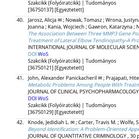
Szakcikk (Folyóiratcikk) | Tudományos
[36750137]
[Egyeztetett]
40.
Jarosz, Alicja ✉
;
Nowak, Tomasz
;
Wrona, Justy
Joanna
;
Kania, Wojciech
;
Gawron, Katarzyna
;
N
The Association Between Three MMP3 Gene Polym
Treatment of Lateral Elbow Tendinopathy-A Pro
INTERNATIONAL JOURNAL OF MOLECULAR SCIE
DOI
WoS
Szakcikk (Folyóiratcikk) | Tudományos
[36750121]
[Egyeztetett]
41.
John, Alexander Panickacheril ✉
;
Prajapati, Hit
Metabolic Problems Among People With Treatme
JOURNAL OF CLINICAL PSYCHOPHARMACOLOGY
DOI
WoS
Szakcikk (Folyóiratcikk) | Tudományos
[36750129]
[Egyeztetett]
42.
Knode, Jedidiah L. ✉
;
Carter, Travis M.
;
Wolfe, S
Beyond Identification: A Problem-Oriented Appro
JOURNAL OF QUANTITATIVE CRIMINOLOGY
, 30 