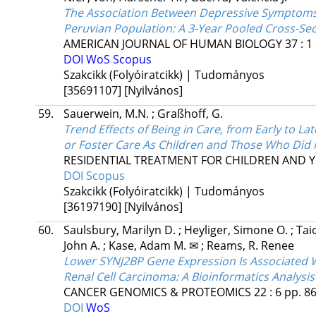
The Association Between Depressive Symptoms
Peruvian Population: A 3-Year Pooled Cross-Sec
AMERICAN JOURNAL OF HUMAN BIOLOGY
37
:
1
DOI
WoS
Scopus
Szakcikk (Folyóiratcikk) | Tudományos
[35691107]
[Nyilvános]
59.
Sauerwein, M.N.
;
Graßhoff, G.
Trend Effects of Being in Care, from Early to L
or Foster Care As Children and Those Who Did
RESIDENTIAL TREATMENT FOR CHILDREN AND 
DOI
Scopus
Szakcikk (Folyóiratcikk) | Tudományos
[36197190]
[Nyilvános]
60.
Saulsbury, Marilyn D.
;
Heyliger, Simone O.
;
Tai
John A.
;
Kase, Adam M. ✉
;
Reams, R. Renee
Lower SYNJ2BP Gene Expression Is Associated W
Renal Cell Carcinoma: A Bioinformatics Analysis
CANCER GENOMICS & PROTEOMICS
22
:
6
pp. 86
DOI
WoS