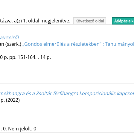
ázva, a(z) 1. oldal megjelenítve.
Következő oldal
Átlépés a 
verseiről
án (szerk.)
„Gon­dos el­me­rü­lés a rész­le­tek­ben” : Ta­nul­má­nyok a Ba
0 p.
pp. 151-164. , 14 p.
ermekhangra és a Zsoltár férfihangra kompozicionális kapcsol
 p.
(2022)
 0, Nem jelölt: 0