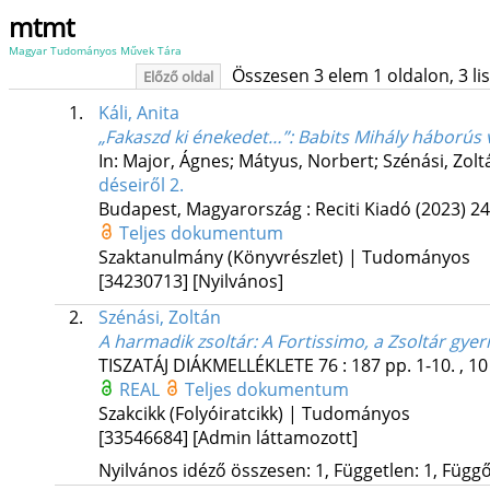
mtmt
Magyar Tudományos Művek Tára
Összesen 3 elem 1 oldalon, 3 list
Előző oldal
1.
Káli, Anita
„Fakaszd ki énekedet…”
: Babits Mihály háborús 
In: Major, Ágnes; Mátyus, Norbert; Szénási, Zolt
dé­se­i­ről 2.
Budapest, Magyarország :
Reciti Kiadó
(2023)
24
Teljes dokumentum
Szaktanulmány (Könyvrészlet) | Tudományos
[34230713]
[Nyilvános]
2.
Szénási, Zoltán
A harmadik zsoltár
: A Fortissimo, a Zsoltár gy
TISZATÁJ DIÁKMELLÉKLETE
76
:
187
pp. 1-10. , 10
REAL
Teljes dokumentum
Szakcikk (Folyóiratcikk) | Tudományos
[33546684]
[Admin láttamozott]
Nyilvános idéző összesen: 1, Független: 1, Függő: