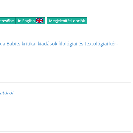
keresőbe
In English
Megjelenítési opciók
­bits kri­ti­kai ki­adá­sok fi­lo­ló­gi­ai és tex­to­ló­gi­ai kér­
atáról