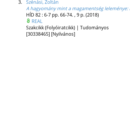
3.
Szénási, Zoltán
A hagyomány mint a magamentség leleménye
:
HÍD
82
:
6-7
pp. 66-74. , 9 p.
(2018)
REAL
Szakcikk (Folyóiratcikk) | Tudományos
[30338465]
[Nyilvános]