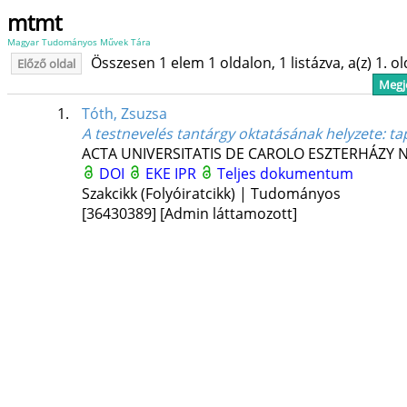
mtmt
Magyar Tudományos Művek Tára
Összesen 1 elem 1 oldalon, 1 listázva, a(z) 1. o
Előző oldal
Megje
1.
Tóth, Zsuzsa
A testnevelés tantárgy oktatásának helyzete: t
ACTA UNIVERSITATIS DE CAROLO ESZTERHÁZY 
DOI
EKE IPR
Teljes dokumentum
Szakcikk (Folyóiratcikk) | Tudományos
[36430389]
[Admin láttamozott]