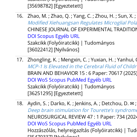
[35698782]
[Egyeztetett]
16.
Zhao, M.
;
Zhao, Q.
;
Yang, C.
;
Zhou, H.
;
Sun, X.
;
Modified Xiehuangsan Regulates Microglial Pola
CHINESE JOURNAL OF EXPERIMENTAL TRADITION
DOI
Scopus
Egyéb URL
Szakcikk (Folyóiratcikk) | Tudományos
[36022412]
[Nyilvános]
17.
Zhongling, K.
;
Mengxin, C.
;
Yuxian, H.
;
Yanhui, 
MCP-1 Is Elevated in the Cerebral Fluid of Chil
BRAIN AND BEHAVIOR
15
:
6
Paper: 70617
(2025
DOI
WoS
Scopus
PubMed
Egyéb URL
Szakcikk (Folyóiratcikk) | Tudományos
[36251295]
[Egyeztetett]
18.
Aydin, S.
;
Darko, K.
;
Jenkins, A.
;
Detchou, D. ✉
Deep brain stimulation for Tourette’s syndrom
NEUROSURGICAL REVIEW
47
:
1
Paper: 734
(202
DOI
WoS
Scopus
PubMed
Egyéb URL
Hozzászólás, helyreigazítás (Folyóiratcikk) | T