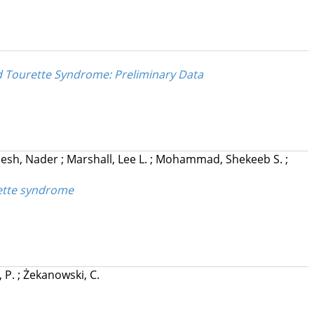
d Tourette Syndrome: Preliminary Data
esh, Nader
;
Marshall, Lee L.
;
Mohammad, Shekeeb S.
;
rette syndrome
, P.
;
Żekanowski, C.