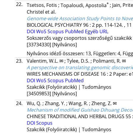
22.
*
Tsetsos, Fotis
;
Topaloudi, Apostolia
;
Jain, Pri
Christel
et al.
Genome-wide Association Study Points to Novel
BIOLOGICAL PSYCHIATRY
96
:
2
pp. 114-124. , 11
DOI
WoS
Scopus
PubMed
Egyéb URL
Sokszerzős vagy csoportos szerzőségű szakcikk
[33734330]
[Nyilvános]
Nyilvános idéző összesen: 13, Független: 4, Függő
23.
Valentim, W.L. ✉
;
Tylee, D.S.
;
Polimanti, R. ✉
A perspective on translating genomic discoverie
WIRES MECHANISMS OF DISEASE
16
:
2
Paper: 
DOI
WoS
Scopus
PubMed
Szakcikk (Folyóiratcikk) | Tudományos
[34509853]
[Nyilvános]
24.
Wu, Q.
;
Zhang, Y.
;
Wang, R.
;
Zheng, Z. ✉
Mechanism of modified Guishao Dihuang Decoc
CHINESE TRADITIONAL AND HERBAL DRUGS
55
DOI
Scopus
Szakcikk (Folyóiratcikk) | Tudományos