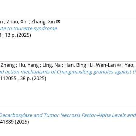
in
;
Zhao, Xin
;
Zhang, Xin ✉
te to tourette syndrome
 , 13 p.
(2025)
, Zheng
;
Hu, Yang
;
Ling, Na
;
Han, Bing
;
Li, Wen-Lan ✉
;
Yao,
nd action mechanisms of Changmaxifeng granules against ti
112055 , 38 p.
(2025)
ecarboxylase and Tumor Necrosis Factor-Alpha Levels and H
141889
(2025)