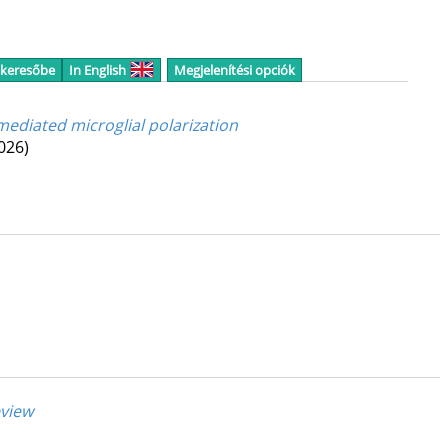
 keresőbe
In English
Megjelenítési opciók
mediated microglial polarization
026)
eview