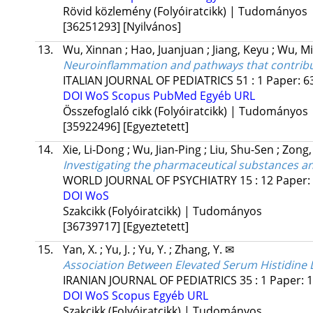
Rövid közlemény (Folyóiratcikk) | Tudományos
[36251293]
[Nyilvános]
13.
Wu, Xinnan
;
Hao, Juanjuan
;
Jiang, Keyu
;
Wu, M
Neuroinflammation and pathways that contribu
ITALIAN JOURNAL OF PEDIATRICS
51
:
1
Paper: 63
DOI
WoS
Scopus
PubMed
Egyéb URL
Összefoglaló cikk (Folyóiratcikk) | Tudományos
[35922496]
[Egyeztetett]
14.
Xie, Li-Dong
;
Wu, Jian-Ping
;
Liu, Shu-Sen
;
Zong
Investigating the pharmaceutical substances a
WORLD JOURNAL OF PSYCHIATRY
15
:
12
Paper: 
DOI
WoS
Szakcikk (Folyóiratcikk) | Tudományos
[36739717]
[Egyeztetett]
15.
Yan, X.
;
Yu, J.
;
Yu, Y.
;
Zhang, Y. ✉
Association Between Elevated Serum Histidine D
IRANIAN JOURNAL OF PEDIATRICS
35
:
1
Paper: 
DOI
WoS
Scopus
Egyéb URL
Szakcikk (Folyóiratcikk) | Tudományos