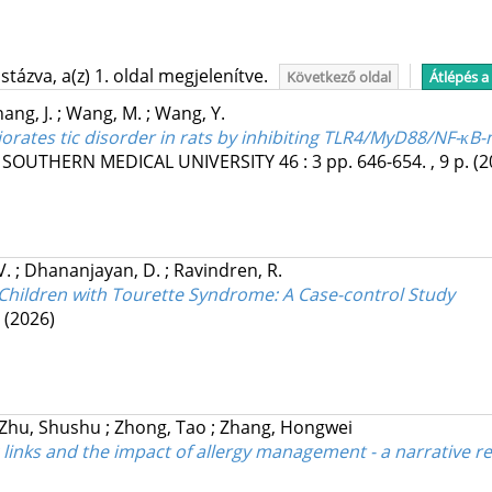
tázva, a(z) 1. oldal megjelenítve.
Következő oldal
Átlépés a
ang, J.
;
Wang, M.
;
Wang, Y.
iorates tic disorder in rats by inhibiting TLR4/MyD88/NF-κB-
F SOUTHERN MEDICAL UNIVERSITY
46
:
3
pp. 646-654. , 9 p.
(2
V.
;
Dhananjayan, D.
;
Ravindren, R.
n Children with Tourette Syndrome: A Case-control Study
(2026)
Zhu, Shushu
;
Zhong, Tao
;
Zhang, Hongwei
c links and the impact of allergy management - a narrative r