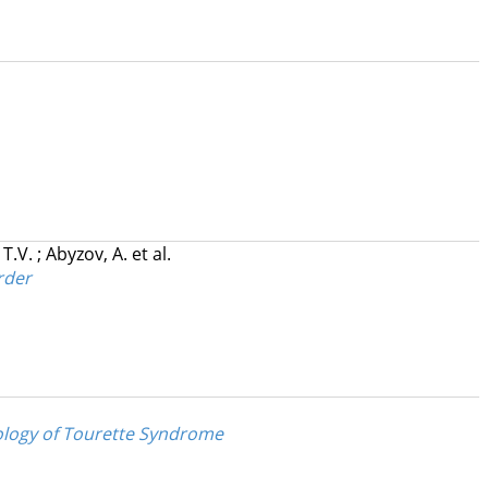
 T.V.
;
Abyzov, A.
et al.
rder
iology of Tourette Syndrome