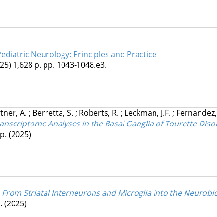
ediatric Neurology: Principles and Practice
25)
1,628 p.
pp. 1043-1048.e3.
tner, A.
;
Berretta, S.
;
Roberts, R.
;
Leckman, J.F.
;
Fernandez,
ranscriptome Analyses in the Basal Ganglia of Tourette Diso
 p.
(2025)
ts From Striatal Interneurons and Microglia Into the Neurob
p.
(2025)