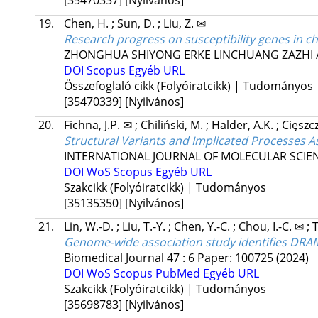
[35470337]
[Nyilvános]
19.
Chen, H.
;
Sun, D.
;
Liu, Z. ✉
Research progress on susceptibility genes in chi
ZHONGHUA SHIYONG ERKE LINCHUANG ZAZHI / 
DOI
Scopus
Egyéb URL
Összefoglaló cikk (Folyóiratcikk) | Tudományos
[35470339]
[Nyilvános]
20.
Fichna, J.P. ✉
;
Chiliński, M.
;
Halder, A.K.
;
Cięszc
Structural Variants and Implicated Processes A
INTERNATIONAL JOURNAL OF MOLECULAR SCIE
DOI
WoS
Scopus
Egyéb URL
Szakcikk (Folyóiratcikk) | Tudományos
[35135350]
[Nyilvános]
21.
Lin, W.-D.
;
Liu, T.-Y.
;
Chen, Y.-C.
;
Chou, I.-C. ✉
;
T
Genome-wide association study identifies DRA
Biomedical Journal
47
:
6
Paper: 100725
(2024)
DOI
WoS
Scopus
PubMed
Egyéb URL
Szakcikk (Folyóiratcikk) | Tudományos
[35698783]
[Nyilvános]