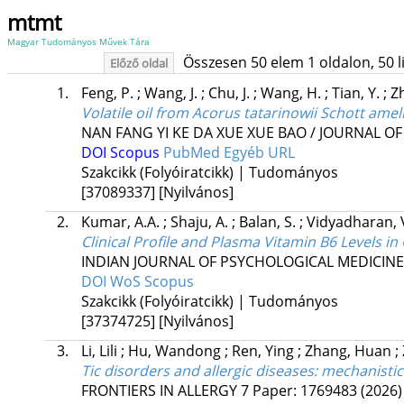
mtmt
Magyar Tudományos Művek Tára
Összesen 50 elem 1 oldalon, 50 lis
Előző oldal
1.
Feng, P.
;
Wang, J.
;
Chu, J.
;
Wang, H.
;
Tian, Y.
;
Zh
Volatile oil from Acorus tatarinowii Schott amel
NAN FANG YI KE DA XUE XUE BAO / JOURNAL O
DOI
Scopus
PubMed
Egyéb URL
Szakcikk (Folyóiratcikk) | Tudományos
[37089337]
[Nyilvános]
2.
Kumar, A.A.
;
Shaju, A.
;
Balan, S.
;
Vidyadharan, 
Clinical Profile and Plasma Vitamin B6 Levels i
INDIAN JOURNAL OF PSYCHOLOGICAL MEDICINE
DOI
WoS
Scopus
Szakcikk (Folyóiratcikk) | Tudományos
[37374725]
[Nyilvános]
3.
Li, Lili
;
Hu, Wandong
;
Ren, Ying
;
Zhang, Huan
;
Tic disorders and allergic diseases: mechanisti
FRONTIERS IN ALLERGY
7
Paper: 1769483
(2026)