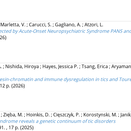
;
Marletta, V.
;
Carucci, S.
;
Gagliano, A.
;
Atzori, L.
ffected by Acute-Onset Neuropsychiatric Syndrome PANS an
26)
A.
;
Nishida, Hiroya
;
Hayes, Jessica P.
;
Tsang, Erica
;
Aryaman
ohesin-chromatin and immune dysregulation in tics and Tou
 12 p.
(2026)
.
;
Zięba, M.
;
Hoinkis, D.
;
Cięszczyk, P.
;
Korostynski, M.
;
Janik
syndrome reveals a genetic continuum of tic disorders
1. , 17 p.
(2025)