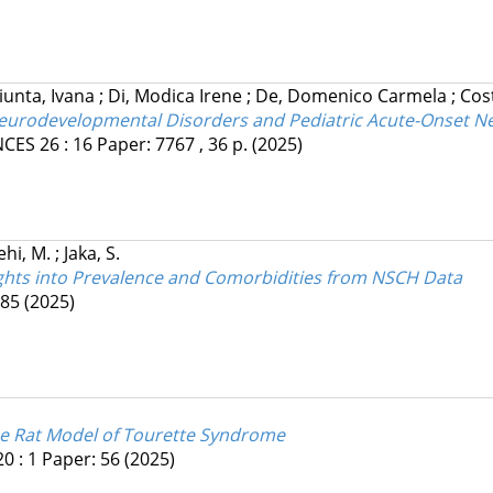
iunta, Ivana
;
Di, Modica Irene
;
De, Domenico Carmela
;
Cos
urodevelopmental Disorders and Pediatric Acute-Onset Ne
NCES
26
:
16
Paper: 7767 , 36 p.
(2025)
ehi, M.
;
Jaka, S.
ghts into Prevalence and Comorbidities from NSCH Data
485
(2025)
he Rat Model of Tourette Syndrome
20
:
1
Paper: 56
(2025)