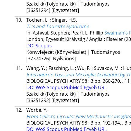
Szakcikk (Folyóiratcikk) | Tudományos
[36251294]
[Egyeztetett]
10.
Tochen, L.
;
Singer, H.S.
Tics and Tourette Syndrome
In: Ashwal, Stephen; Pearl, L. Phillip
Swaiman's P
London, Egyesült Királyság / Anglia :
Elsevier
(20
DOI
Scopus
Könyvfejezet (Könyvrészlet) | Tudományos
[37374726]
[Nyilvános]
11.
Wang, Y.
;
Fasching, L.
;
Wu, F.
;
Suvakov, M.
;
Hut
Interneuron Loss and Microglia Activation by T
BIOLOGICAL PSYCHIATRY
98
:
3
pp. 260-270. , 11
DOI
WoS
Scopus
PubMed
Egyéb URL
Szakcikk (Folyóiratcikk) | Tudományos
[36251292]
[Egyeztetett]
12.
Worbe, Y.
From Cells to Circuits: New Mechanistic Insigh
BIOLOGICAL PSYCHIATRY
98
:
3
pp. 192-194. , 3 
DOI
WoS
Scopus
PubMed
Egyéb URL