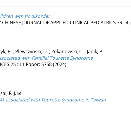
ldren with tic disorder
CHINESE JOURNAL OF APPLIED CLINICAL PEDIATRICS
39
:
4
zyk, P.
;
Plewczynski, D.
;
Żekanowski, C.
;
Janik, P.
ssociated with Familial Tourette Syndrome
NCES
25
:
11
Paper: 5758
(2024)
sai, F.-J. ✉
M1 associated with Tourette syndrome in Taiwan