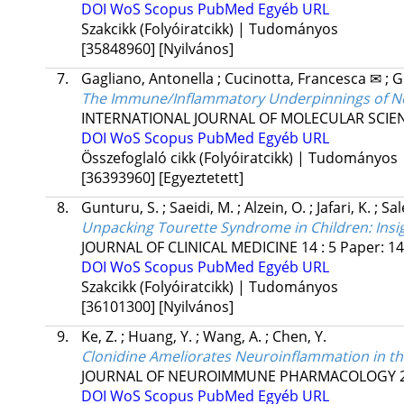
DOI
WoS
Scopus
PubMed
Egyéb URL
Szakcikk (Folyóiratcikk) | Tudományos
[35848960]
[Nyilvános]
7.
Gagliano, Antonella
;
Cucinotta, Francesca ✉
;
G
The Immune/Inflammatory Underpinnings of Ne
INTERNATIONAL JOURNAL OF MOLECULAR SCIE
DOI
WoS
Scopus
PubMed
Egyéb URL
Összefoglaló cikk (Folyóiratcikk) | Tudományos
[36393960]
[Egyeztetett]
8.
Gunturu, S.
;
Saeidi, M.
;
Alzein, O.
;
Jafari, K.
;
Sal
Unpacking Tourette Syndrome in Children: Insi
JOURNAL OF CLINICAL MEDICINE
14
:
5
Paper: 1
DOI
WoS
Scopus
PubMed
Egyéb URL
Szakcikk (Folyóiratcikk) | Tudományos
[36101300]
[Nyilvános]
9.
Ke, Z.
;
Huang, Y.
;
Wang, A.
;
Chen, Y.
Clonidine Ameliorates Neuroinflammation in t
JOURNAL OF NEUROIMMUNE PHARMACOLOGY
DOI
WoS
Scopus
PubMed
Egyéb URL