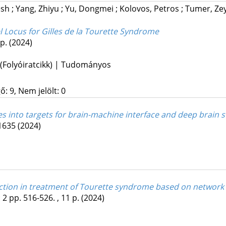
tesh
;
Yang, Zhiyu
;
Yu, Dongmei
;
Kolovos, Petros
;
Tumer, Ze
 Locus for Gilles de la Tourette Syndrome
 p.
(2024)
 (Folyóiratcikk) | Tudományos
: 9, Nem jelölt: 0
s into targets for brain-machine interface and deep brain s
e1635
(2024)
tion in treatment of Tourette syndrome based on network
:
2
pp. 516-526. , 11 p.
(2024)