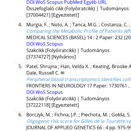
DOI
WoS
Scopus
PubMed
Egyéb URL
Összefoglaló cikk (Folyóiratcikk) | Tudományos
[37004421]
[Egyeztetett]
4.
Murgia, F.
;
Noto, A.
;
Tanca, M.G.
;
Costanza, C.
Comparing the Metabolic Profile of Patients A
MEDICAL SCIENCES (BASEL)
14
:
2
Paper: 232
(20
DOI
WoS
Scopus
Szakcikk (Folyóiratcikk) | Tudományos
[37374727]
[Nyilvános]
5.
Patel, Shrujna
;
Han, Velda X.
;
Keating, Brooke 
Dale, Russell C. ✉
Peripheral blood transcriptomics identifies c
FRONTIERS IN NEUROLOGY
17
Paper: 1730761 ,
DOI
WoS
Scopus
Szakcikk (Folyóiratcikk) | Tudományos
[37222118]
[Egyeztetett]
6.
Borczyk, M.
;
Fichna, J.P.
;
Piechota, M.
;
Gołda, S
Oligogenic risk score for Gilles de la Tourette 
JOURNAL OF APPLIED GENETICS
66
:
4
pp. 975-99