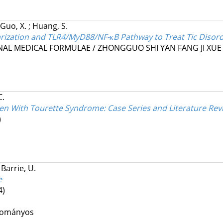
Guo, X.
;
Huang, S.
rization and TLR4/MyD88/NF-κB Pathway to Treat Tic Disord
AL MEDICAL FORMULAE / ZHONGGUO SHI YAN FANG JI XUE 
C.
dren With Tourette Syndrome: Case Series and Literature Rev
)
;
Barrie, U.
e
4)
udományos