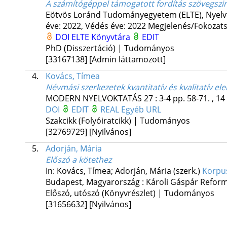
A számítógéppel támogatott fordítás szövegszi
Eötvös Loránd Tudományegyetem (ELTE)
,
Nyelv
éve: 2022,
Védés éve: 2022
Megjelenés/Fokozats
DOI
ELTE Könyvtára
EDIT
PhD (Disszertáció) | Tudományos
[33167138]
[Admin láttamozott]
4.
Kovács, Tímea
Névmási szerkezetek kvantitatív és kvalitatív el
MODERN NYELVOKTATÁS
27
:
3-4
pp. 58-71. , 14
DOI
EDIT
REAL
Egyéb URL
Szakcikk (Folyóiratcikk) | Tudományos
[32769729]
[Nyilvános]
5.
Adorján, Mária
Előszó a kötethez
In: Kovács, Tímea; Adorján, Mária (szerk.)
Korpus
Budapest, Magyarország :
Károli Gáspár Refor
Előszó, utószó (Könyvrészlet) | Tudományos
[31656632]
[Nyilvános]