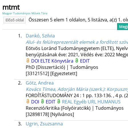
mtmt
Magyar Tudományos Művek Tára
Összesen 5 elem 1 oldalon, 5 listázva, a(z) 1. o
Előző oldal
Megje
1.
Dankó, Szilvia
Alul- és felülreprezentált elemek a fordított sz
Eötvös Loránd Tudományegyetem (ELTE)
,
Nyelv
benyújtásának éve: 2021,
Védés éve: 2022
Megje
DOI
ELTE Könyvtára
EDIT
PhD (Disszertáció) | Tudományos
[33121512]
[Egyeztetett]
2.
Götz, Andrea
Kovács Tímea, Adorján Mária (szerk.): Korpuszny
FORDÍTÁSTUDOMÁNY
24
:
1
pp. 133-136. , 4 p.
(
DOI
EDIT
REAL
Egyéb URL
HUMANUS
Recenzió/kritika (Folyóiratcikk) | Tudományos
[32898178]
[Nyilvános]
3.
Ugrin, Zsuzsanna