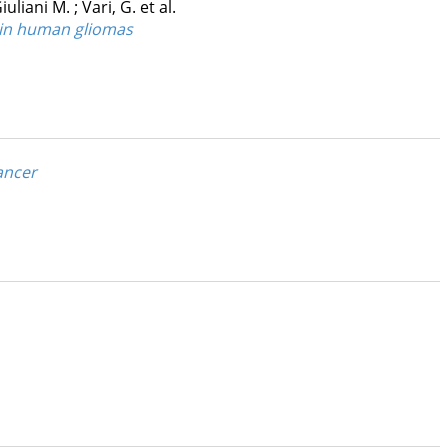
Giuliani M.
;
Vari, G.
et al.
n in human gliomas
ancer