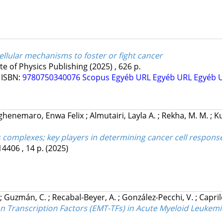
ellular mechanisms to foster or fight cancer
ute of Physics Publishing
(2025)
,
626 p.
9
ISBN:
9780750340076
Scopus
Egyéb URL
Egyéb URL
Egyéb 
ghenemaro, Enwa Felix
;
Almutairi, Layla A.
;
Rekha, M. M.
;
K
complexes; key players in determining cancer cell response
14406 , 14 p.
(2025)
;
Guzmán, C.
;
Recabal-Beyer, A.
;
González-Pecchi, V.
;
Capril
on Transcription Factors (EMT-TFs) in Acute Myeloid Leukem