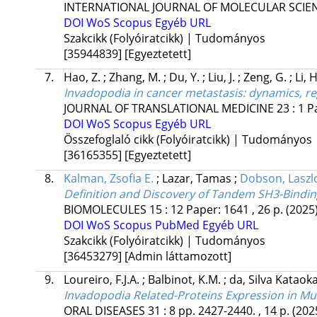
INTERNATIONAL JOURNAL OF MOLECULAR SCIE
DOI
WoS
Scopus
Egyéb URL
Szakcikk (Folyóiratcikk) | Tudományos
[35944839]
[Egyeztetett]
7.
Hao, Z.
;
Zhang, M.
;
Du, Y.
;
Liu, J.
;
Zeng, G.
;
Li, 
Invadopodia in cancer metastasis: dynamics, re
JOURNAL OF TRANSLATIONAL MEDICINE
23
:
1
P
DOI
WoS
Scopus
Egyéb URL
Összefoglaló cikk (Folyóiratcikk) | Tudományos
[36165355]
[Egyeztetett]
8.
Kalman, Zsofia E.
;
Lazar, Tamas
;
Dobson, Laszl
Definition and Discovery of Tandem SH3-Bindin
BIOMOLECULES
15
:
12
Paper: 1641 , 26 p.
(2025
DOI
WoS
Scopus
PubMed
Egyéb URL
Szakcikk (Folyóiratcikk) | Tudományos
[36453279]
[Admin láttamozott]
9.
Loureiro, F.J.A.
;
Balbinot, K.M.
;
da, Silva Kataok
Invadopodia Related-Proteins Expression in 
ORAL DISEASES
31
:
8
pp. 2427-2440. , 14 p.
(202