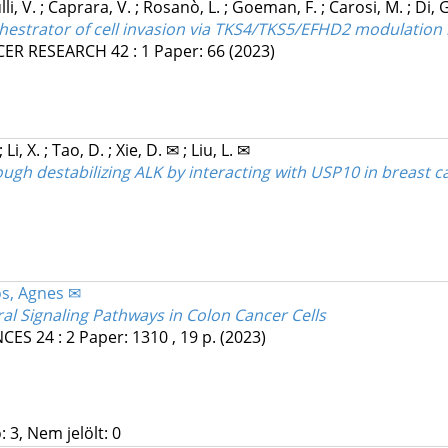
lli, V.
;
Caprara, V.
;
Rosanò, L.
;
Goeman, F.
;
Carosi, M.
;
Di, 
chestrator of cell invasion via TKS4/TKS5/EFHD2 modulatio
CER RESEARCH
42
:
1
Paper: 66
(2023)
;
Li, X.
;
Tao, D.
;
Xie, D. ✉
;
Liu, L. ✉
gh destabilizing ALK by interacting with USP10 in breast c
s, Agnes ✉
al Signaling Pathways in Colon Cancer Cells
NCES
24
:
2
Paper: 1310 , 19 p.
(2023)
 3, Nem jelölt: 0