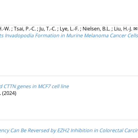
H.-W.
;
Tsai, P.-C.
;
Ju, T.-C.
;
Lye, L.-F.
;
Nielsen, B.L.
;
Liu, H.-J. ✉
bits Invadopodia Formation in Murine Melanoma Cancer Cell
d CTTN genes in MCF7 cell line
.
(2024)
ncy Can Be Reversed by EZH2 Inhibition in Colorectal Carci