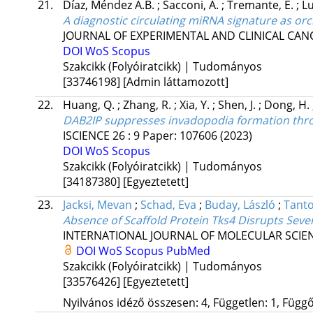
21.
Díaz, Méndez A.B.
;
Sacconi, A.
;
Tremante, E.
;
Lu
A diagnostic circulating miRNA signature as or
JOURNAL OF EXPERIMENTAL AND CLINICAL CAN
DOI
WoS
Scopus
Szakcikk (Folyóiratcikk) | Tudományos
[33746198]
[Admin láttamozott]
22.
Huang, Q.
;
Zhang, R.
;
Xia, Y.
;
Shen, J.
;
Dong, H.
DAB2IP suppresses invadopodia formation throu
ISCIENCE
26
:
9
Paper: 107606
(2023)
DOI
WoS
Scopus
Szakcikk (Folyóiratcikk) | Tudományos
[34187380]
[Egyeztetett]
23.
Jacksi, Mevan
;
Schad, Eva
;
Buday, László
;
Tanto
Absence of Scaffold Protein Tks4 Disrupts Sever
INTERNATIONAL JOURNAL OF MOLECULAR SCIE
DOI
WoS
Scopus
PubMed
Szakcikk (Folyóiratcikk) | Tudományos
[33576426]
[Egyeztetett]
Nyilvános idéző összesen: 4, Független: 1, Függő: