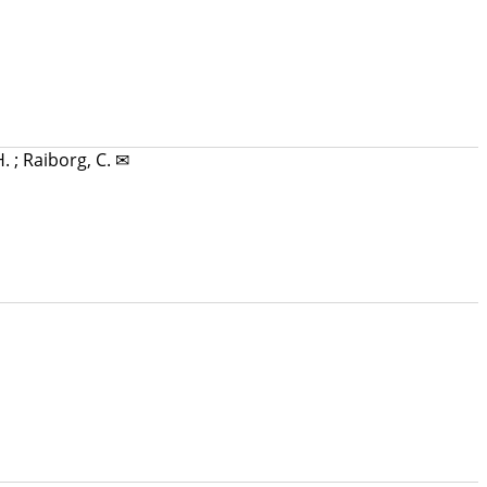
H.
;
Raiborg, C. ✉