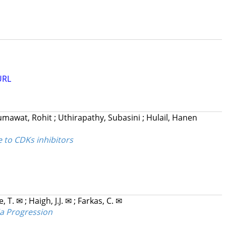
URL
umawat, Rohit
;
Uthirapathy, Subasini
;
Hulail, Hanen
 to CDKs inhibitors
e, T. ✉
;
Haigh, J.J. ✉
;
Farkas, C. ✉
ia Progression