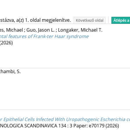
tázva, a(z) 1. oldal megjelenítve.
Következő oldal
Átlépés a
es, Michael
;
Guo, Jason L.
;
Longaker, Michael T.
al features of Frank-ter Haar syndrome
(2026)
hambi, S.
pithelial Cells Infected With Uropathogenic Escherichia co
UNOLOGICA SCANDINAVICA
134
:
3
Paper: e70179
(2026)