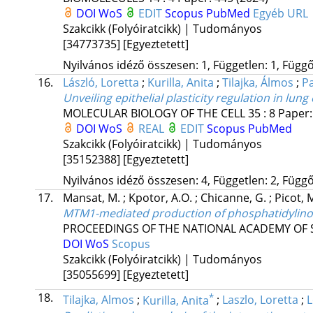
DOI
WoS
EDIT
Scopus
PubMed
Egyéb URL
Szakcikk (Folyóiratcikk) | Tudományos
[34773735]
[Egyeztetett]
Nyilvános idéző összesen: 1, Független: 1, Függő:
16.
László, Loretta
;
Kurilla, Anita
;
Tilajka, Álmos
;
Pa
Unveiling epithelial plasticity regulation in lu
MOLECULAR BIOLOGY OF THE CELL
35
:
8
Paper:
DOI
WoS
REAL
EDIT
Scopus
PubMed
Szakcikk (Folyóiratcikk) | Tudományos
[35152388]
[Egyeztetett]
Nyilvános idéző összesen: 4, Független: 2, Függő:
17.
Mansat, M.
;
Kpotor, A.O.
;
Chicanne, G.
;
Picot, 
MTM1-mediated production of phosphatidylinosi
PROCEEDINGS OF THE NATIONAL ACADEMY OF S
DOI
WoS
Scopus
Szakcikk (Folyóiratcikk) | Tudományos
[35055699]
[Egyeztetett]
18.
*
Tilajka, Almos
;
Kurilla, Anita
;
Laszlo, Loretta
;
L