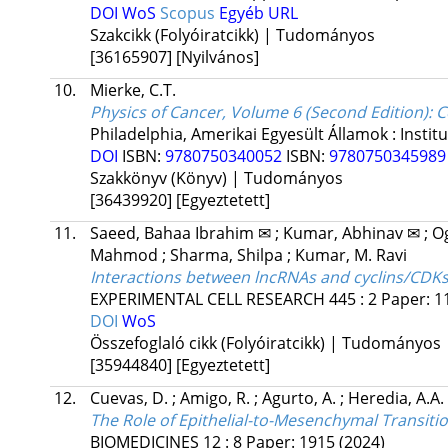
DOI
WoS
Scopus
Egyéb URL
Szakcikk (Folyóiratcikk) | Tudományos
[36165907]
[Nyilvános]
10.
Mierke, C.T.
Physics of Cancer, Volume 6 (Second Edition): C
Philadelphia, Amerikai Egyesült Államok :
Instit
DOI
ISBN:
9780750340052
ISBN:
978075034598
Szakkönyv (Könyv) | Tudományos
[36439920]
[Egyeztetett]
11.
Saeed, Bahaa Ibrahim ✉
;
Kumar, Abhinav ✉
;
O
Mahmod
;
Sharma, Shilpa
;
Kumar, M. Ravi
Interactions between lncRNAs and cyclins/CDKs 
EXPERIMENTAL CELL RESEARCH
445
:
2
Paper: 1
DOI
WoS
Összefoglaló cikk (Folyóiratcikk) | Tudományos
[35944840]
[Egyeztetett]
12.
Cuevas, D.
;
Amigo, R.
;
Agurto, A.
;
Heredia, A.A.
The Role of Epithelial-to-Mesenchymal Transiti
BIOMEDICINES
12
:
8
Paper: 1915
(2024)