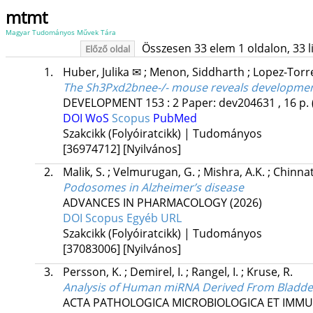
mtmt
Magyar Tudományos Művek Tára
Összesen 33 elem 1 oldalon, 33 lis
Előző oldal
1.
Huber, Julika ✉
;
Menon, Siddharth
;
Lopez-Torr
The Sh3Pxd2bnee-/- mouse reveals development
DEVELOPMENT
153
:
2
Paper: dev204631 , 16 p.
DOI
WoS
Scopus
PubMed
Szakcikk (Folyóiratcikk) | Tudományos
[36974712]
[Nyilvános]
2.
Malik, S.
;
Velmurugan, G.
;
Mishra, A.K.
;
Chinnat
Podosomes in Alzheimer’s disease
ADVANCES IN PHARMACOLOGY
(2026)
DOI
Scopus
Egyéb URL
Szakcikk (Folyóiratcikk) | Tudományos
[37083006]
[Nyilvános]
3.
Persson, K.
;
Demirel, I.
;
Rangel, I.
;
Kruse, R.
Analysis of Human miRNA Derived From Bladder E
ACTA PATHOLOGICA MICROBIOLOGICA ET IMM