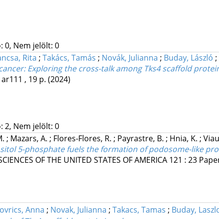
 0, Nem jelölt: 0
ncsa, Rita
;
Takács, Tamás
;
Novák, Julianna
;
Buday, László
;
ng cancer: Exploring the cross-talk among Tks4 scaffold prote
 ar111 , 19 p.
(2024)
 2, Nem jelölt: 0
M.
;
Mazars, A.
;
Flores-Flores, R.
;
Payrastre, B.
;
Hnia, K.
;
Viau
tol 5-phosphate fuels the formation of podosome-like prot
CIENCES OF THE UNITED STATES OF AMERICA
121
:
23
Pape
ovrics, Anna
;
Novak, Julianna
;
Takacs, Tamas
;
Buday, Laszl