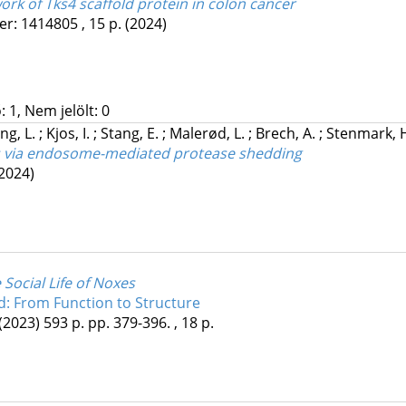
work of Tks4 scaffold protein in colon cancer
er: 1414805 , 15 p.
(2024)
 1, Nem jelölt: 0
ng, L.
;
Kjos, I.
;
Stang, E.
;
Malerød, L.
;
Brech, A.
;
Stenmark, 
ness via endosome-mediated protease shedding
2024)
Social Life of Noxes
: From Function to Structure
(2023)
593 p.
pp. 379-396. , 18 p.