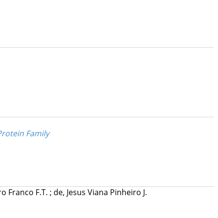
rotein Family
ro Franco F.T.
;
de, Jesus Viana Pinheiro J.