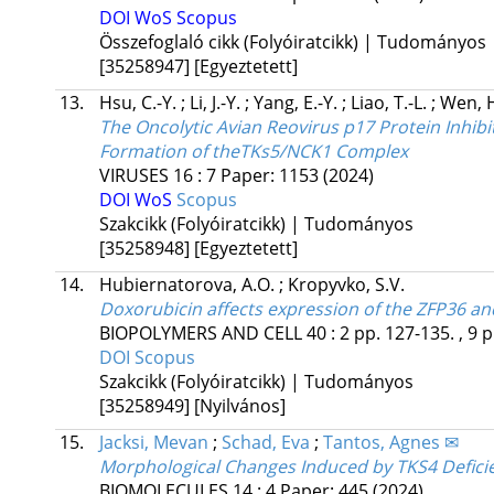
DOI
WoS
Scopus
Összefoglaló cikk (Folyóiratcikk) | Tudományos
[35258947]
[Egyeztetett]
13.
Hsu, C.-Y.
;
Li, J.-Y.
;
Yang, E.-Y.
;
Liao, T.-L.
;
Wen, 
The Oncolytic Avian Reovirus p17 Protein Inhi
Formation of theTKs5/NCK1 Complex
VIRUSES
16
:
7
Paper: 1153
(2024)
DOI
WoS
Scopus
Szakcikk (Folyóiratcikk) | Tudományos
[35258948]
[Egyeztetett]
14.
Hubiernatorova, A.O.
;
Kropyvko, S.V.
Doxorubicin affects expression of the ZFP36 an
BIOPOLYMERS AND CELL
40
:
2
pp. 127-135. , 9 p
DOI
Scopus
Szakcikk (Folyóiratcikk) | Tudományos
[35258949]
[Nyilvános]
15.
Jacksi, Mevan
;
Schad, Eva
;
Tantos, Agnes ✉
Morphological Changes Induced by TKS4 Deficie
BIOMOLECULES
14
:
4
Paper: 445
(2024)