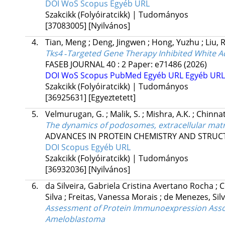
DOI
WoS
Scopus
Egyéb URL
Szakcikk (Folyóiratcikk) | Tudományos
[37083005]
[Nyilvános]
4.
Tian, Meng
;
Deng, Jingwen
;
Hong, Yuzhu
;
Liu, 
Tks4 ‐Targeted Gene Therapy Inhibited White A
FASEB JOURNAL
40
:
2
Paper: e71486
(2026)
DOI
WoS
Scopus
PubMed
Egyéb URL
Egyéb URL
Szakcikk (Folyóiratcikk) | Tudományos
[36925631]
[Egyeztetett]
5.
Velmurugan, G.
;
Malik, S.
;
Mishra, A.K.
;
Chinnat
The dynamics of podosomes, extracellular matr
ADVANCES IN PROTEIN CHEMISTRY AND STRUC
DOI
Scopus
Egyéb URL
Szakcikk (Folyóiratcikk) | Tudományos
[36932036]
[Nyilvános]
6.
da Silveira, Gabriela Cristina Avertano Rocha
;
C
Silva
;
Freitas, Vanessa Morais
;
de Menezes, Sil
Assessment of Protein Immunoexpression Associ
Ameloblastoma