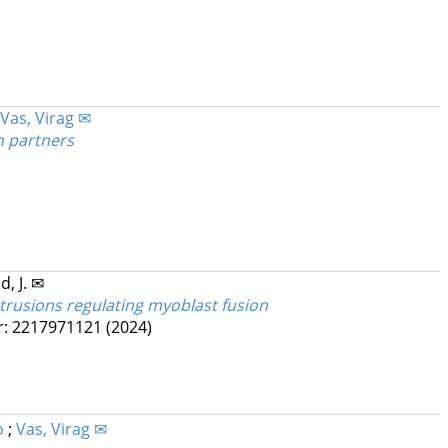
Vas, Virag ✉
in partners
d, J. ✉
rusions regulating myoblast fusion
r: 2217971121
(2024)
o
;
Vas, Virag ✉