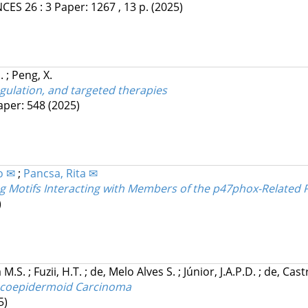
NCES
26
:
3
Paper: 1267 , 13 p.
(2025)
H.
;
Peng, X.
gulation, and targeted therapies
aper: 548
(2025)
o ✉
;
Pancsa, Rita ✉
g Motifs Interacting with Members of the p47phox-Related P
)
a M.S.
;
Fuzii, H.T.
;
de, Melo Alves S.
;
Júnior, J.A.P.D.
;
de, Cast
Mucoepidermoid Carcinoma
5)