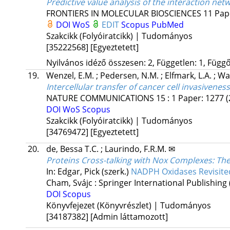
Predictive value analysis of the interaction net
FRONTIERS IN MOLECULAR BIOSCIENCES
11
Pap
DOI
WoS
EDIT
Scopus
PubMed
Szakcikk (Folyóiratcikk) | Tudományos
[35222568]
[Egyeztetett]
Nyilvános idéző összesen: 2, Független: 1, Függő:
19.
Wenzel, E.M.
;
Pedersen, N.M.
;
Elfmark, L.A.
;
Wa
Intercellular transfer of cancer cell invasive
NATURE COMMUNICATIONS
15
:
1
Paper: 1277
(
DOI
WoS
Scopus
Szakcikk (Folyóiratcikk) | Tudományos
[34769472]
[Egyeztetett]
20.
de, Bessa T.C.
;
Laurindo, F.R.M. ✉
Proteins Cross-talking with Nox Complexes: The 
In: Edgar, Pick (szerk.)
NADPH Oxidases Revisited
Cham, Svájc :
Springer International Publishing
DOI
Scopus
Könyvfejezet (Könyvrészlet) | Tudományos
[34187382]
[Admin láttamozott]