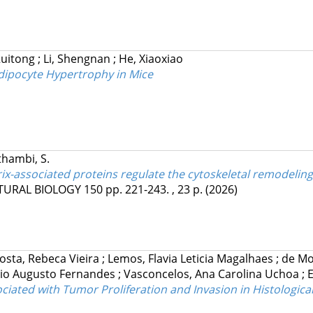
Ruitong
;
Li, Shengnan
;
He, Xiaoxiao
dipocyte Hypertrophy in Mice
hambi, S.
ix-associated proteins regulate the cytoskeletal remodelin
TURAL BIOLOGY
150
pp. 221-243. , 23 p.
(2026)
osta, Rebeca Vieira
;
Lemos, Flavia Leticia Magalhaes
;
de Mo
vio Augusto Fernandes
;
Vasconcelos, Ana Carolina Uchoa
;
E
ated with Tumor Proliferation and Invasion in Histological