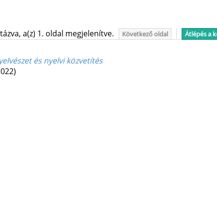
ázva, a(z) 1. oldal megjelenítve.
Következő oldal
Átlépés a 
elvészet és nyelvi közvetítés
2022)