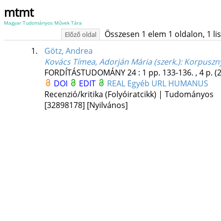
mtmt
Magyar Tudományos Művek Tára
Összesen 1 elem 1 oldalon, 1 list
Előző oldal
1.
Götz, Andrea
Kovács Tímea, Adorján Mária (szerk.): Korpuszny
FORDÍTÁSTUDOMÁNY
24
:
1
pp. 133-136. , 4 p.
(
DOI
EDIT
REAL
Egyéb URL
HUMANUS
Recenzió/kritika (Folyóiratcikk) | Tudományos
[32898178]
[Nyilvános]