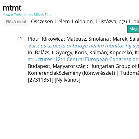
mtmt
Magyar Tudományos Művek Tára
Összesen 1 elem 1 oldalon, 1 listázva, a(z) 1. o
Előző oldal
Megje
1.
Piotr, Klikowicz
;
Mateusz, Smolana
;
Marek, Sal
Various aspects of bridge health monitoring sy
In: Balázs, L György; Koris, Kálmán; Kopecskó, Ka
structures: 12th Central European Congress on
Budapest, Magyarország :
Hungarian Group of 
Konferenciaközlemény (Könyvrészlet) | Tudom
[27311351]
[Nyilvános]