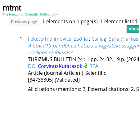
mtmt
The Hungarian Scientific Bibliography
1 elements on 1 page(s), 1 element liste
Previous page
Visua
1.
Fekete-Frojimovics, Zsófia
;
Csillag, Sára
;
Farkas,
A Covid19-pandémia hatása a fogyatékossággal 
reziliens építkezés?
TURIZMUS BULLETIN
24
:
1
pp. 24-32. , 9 p.
(2024
DOI
CorvinusKutatasok
REAL
Article (Journal Article) | Scientific
[34738305]
[Validated]
All citations+mentions: 2, External citations: 2, 