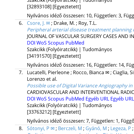
Szakcikk (Folyóiratcikk) | Tudományos
[32893108]
[Egyeztetett]
Nyilvános idéző összesen: 10, Független: 3, Függő
6.
Csore, J. ✉
;
Drake, M.
;
Roy, T.L.
Peripheral arterial disease treatment planning
JOURNAL OF VASCULAR SURGERY CASES AND I
DOI
WoS
Scopus
PubMed
Szakcikk (Folyóiratcikk) | Tudományos
[34191570]
[Egyeztetett]
Nyilvános idéző összesen: 16, Független: 14, Füg
7.
Lucatelli, Pierleone
;
Rocco, Bianca ✉
;
Ciaglia, 
Lorenzo
et al.
Possible use of Digital Variance Angiography i
CARDIOVASCULAR AND INTERVENTIONAL RADI
DOI
WoS
Scopus
PubMed
Egyéb URL
Egyéb URL
Szakcikk (Folyóiratcikk) | Tudományos
[33763212]
[Egyeztetett]
Nyilvános idéző összesen: 7, Független: 1, Függő:
8.
Sótonyi, P ✉
;
Berczeli, M
;
Gyánó, M
;
Legeza, P