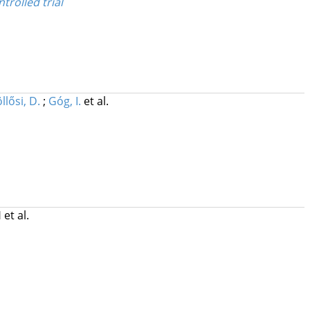
rolled trial
llősi, D.
;
Góg, I.
et al.
H
et al.