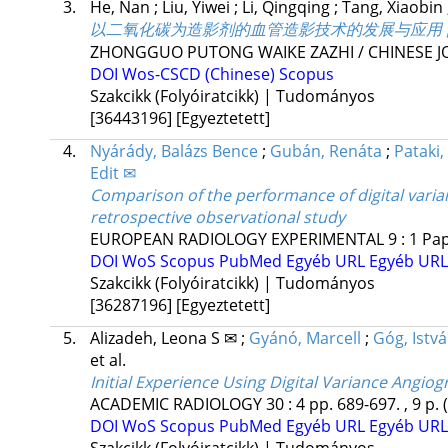
3.
He, Nan
;
Liu, Yiwei
;
Li, Qingqing
;
Tang, Xiaobin
以二氧化碳为造影剂的血管造影技术的发展与应用 [Development an
ZHONGGUO PUTONG WAIKE ZAZHI / CHINESE 
DOI
Wos-CSCD (Chinese)
Scopus
Szakcikk (Folyóiratcikk) | Tudományos
[36443196]
[Egyeztetett]
4.
Nyárády, Balázs Bence
;
Gubán, Renáta
;
Pataki,
Edit ✉
Comparison of the performance of digital varia
retrospective observational study
EUROPEAN RADIOLOGY EXPERIMENTAL
9
:
1
Pap
DOI
WoS
Scopus
PubMed
Egyéb URL
Egyéb URL
Szakcikk (Folyóiratcikk) | Tudományos
[36287196]
[Egyeztetett]
5.
Alizadeh, Leona S ✉
;
Gyánó, Marcell
;
Góg, Istv
et al.
Initial Experience Using Digital Variance Angio
ACADEMIC RADIOLOGY
30
:
4
pp. 689-697. , 9 p.
DOI
WoS
Scopus
PubMed
Egyéb URL
Egyéb URL