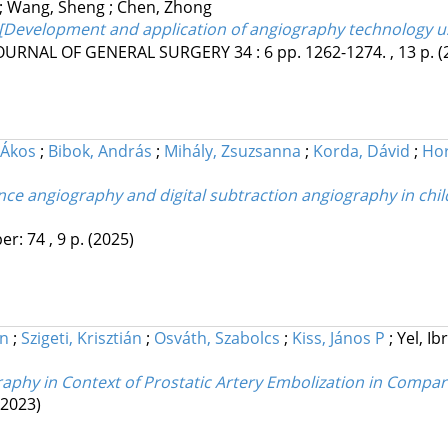
;
Wang, Sheng
;
Chen, Zhong
d application of angiography technology using ca
JOURNAL OF GENERAL SURGERY
34
:
6
pp. 1262-1274. , 13 p.
(
 Ákos
;
Bibok, András
;
Mihály, Zsuzsanna
;
Korda, Dávid
;
Hor
nce angiography and digital subtraction angiography in chi
er: 74 , 9 p.
(2025)
án
;
Szigeti, Krisztián
;
Osváth, Szabolcs
;
Kiss, János P
;
Yel, I
graphy in Context of Prostatic Artery Embolization in Compar
(2023)