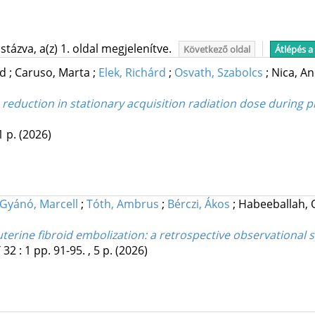
tázva, a(z) 1. oldal megjelenítve.
Következő oldal
Átlépés a
id
;
Caruso, Marta
;
Elek, Richárd
;
Osvath, Szabolcs
;
Nica, A
reduction in stationary acquisition radiation dose during 
1 p.
(2026)
Gyánó, Marcell
;
Tóth, Ambrus
;
Bérczi, Ákos
;
Habeeballah,
uterine fibroid embolization: a retrospective observational 
Y
32
:
1
pp. 91-95. , 5 p.
(2026)