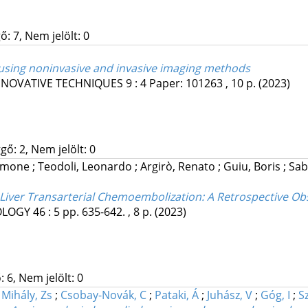
: 7, Nem jelölt: 0
 using noninvasive and invasive imaging methods
NNOVATIVE TECHNIQUES
9
:
4
Paper: 101263 , 10 p.
(2023)
gő: 2, Nem jelölt: 0
Simone
;
Teodoli, Leonardo
;
Argirò, Renato
;
Guiu, Boris
;
Sab
n Liver Transarterial Chemoembolization
: A Retrospective Ob
OLOGY
46
:
5
pp. 635-642. , 8 p.
(2023)
 6, Nem jelölt: 0
;
Mihály, Zs
;
Csobay-Novák, C
;
Pataki, Á
;
Juhász, V
;
Góg, I
;
Sz