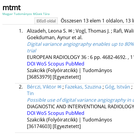
mtmt
Magyar Tudományos Művek Tára
Összesen 13 elem 1 oldalon, 13 lis
Előző oldal
1.
Alizadeh, Leona S. ✉
;
Vogl, Thomas J.
;
Rafi, Wal
Goekduman, Aynur
et al.
Digital variance angiography enables up to 80% 
trial
EUROPEAN RADIOLOGY
36
:
6
pp. 4682-4692. , 1
DOI
WoS
Scopus
PubMed
Szakcikk (Folyóiratcikk) | Tudományos
[36853979]
[Egyeztetett]
2.
Bérczi, Viktor ✉
;
Fazekas, Szuzina
;
Góg, István
;
Tin
Possible use of digital variance angiography in 
DIAGNOSTIC AND INTERVENTIONAL RADIOLOG
DOI
WoS
Scopus
PubMed
Szakcikk (Folyóiratcikk) | Tudományos
[36174603]
[Egyeztetett]