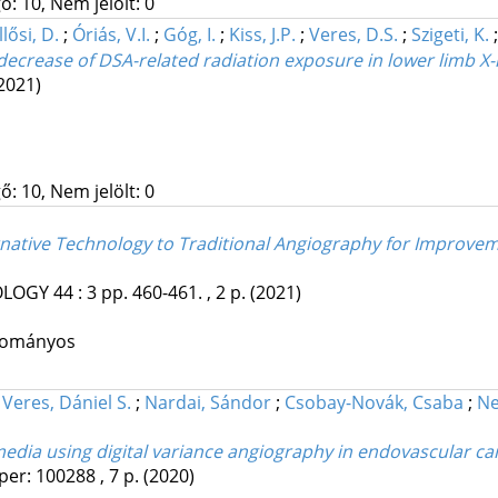
ő: 10, Nem jelölt: 0
lősi, D.
;
Óriás, V.I.
;
Góg, I.
;
Kiss, J.P.
;
Veres, D.S.
;
Szigeti, K.
decrease of DSA-related radiation exposure in lower limb X
2021)
ő: 10, Nem jelölt: 0
rnative Technology to Traditional Angiography for Improvem
OLOGY
44
:
3
pp. 460-461. , 2 p.
(2021)
udományos
;
Veres, Dániel S.
;
Nardai, Sándor
;
Csobay-Novák, Csaba
;
Ne
 media using digital variance angiography in endovascular ca
per: 100288 , 7 p.
(2020)