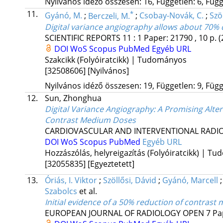
Nyilvános idéző összesen: 16, Független: 6, Függ
11.
*
Gyánó, M.
;
Berczeli, M.
;
Csobay-Novák, C.
;
Szöl
Digital variance angiography allows about 70% 
SCIENTIFIC REPORTS
11
:
1
Paper: 21790 , 10 p.
(
DOI
WoS
Scopus
PubMed
Egyéb URL
Szakcikk (Folyóiratcikk) | Tudományos
[32508606]
[Nyilvános]
Nyilvános idéző összesen: 19, Független: 9, Függ
12.
Sun, Zhonghua
Digital Variance Angiography: A Promising Alte
Contrast Medium Doses
CARDIOVASCULAR AND INTERVENTIONAL RADI
DOI
WoS
Scopus
PubMed
Egyéb URL
Hozzászólás, helyreigazítás (Folyóiratcikk) | T
[32055835]
[Egyeztetett]
13.
Óriás, I. Viktor
;
Szöllősi, Dávid
;
Gyánó, Marcell
Szabolcs
et al.
Initial evidence of a 50% reduction of contrast
EUROPEAN JOURNAL OF RADIOLOGY OPEN
7
Pa