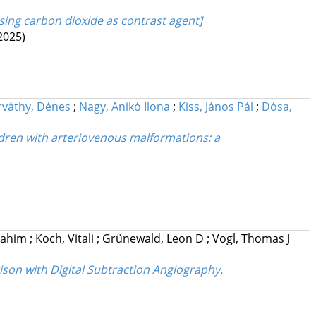
rbon dioxide as contrast agent]
2025)
váthy, Dénes
;
Nagy, Anikó Ilona
;
Kiss, János Pál
;
Dósa,
ldren with arteriovenous malformations: a
brahim
;
Koch, Vitali
;
Grünewald, Leon D
;
Vogl, Thomas J
ison with Digital Subtraction Angiography.