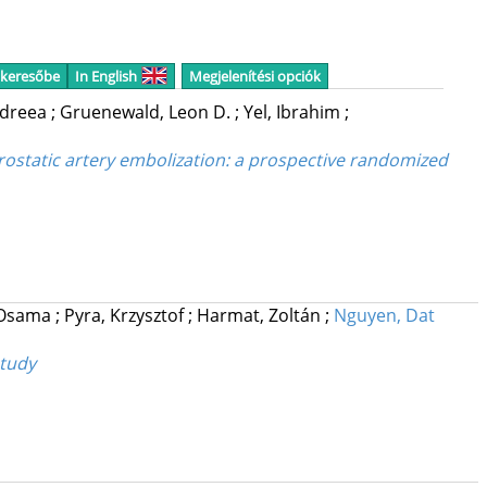
 keresőbe
In English
Megjelenítési opciók
ndreea
;
Gruenewald, Leon D.
;
Yel, Ibrahim
;
prostatic artery embolization: a prospective randomized
 Osama
;
Pyra, Krzysztof
;
Harmat, Zoltán
;
Nguyen, Dat
study