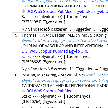
Radiation exposure reduction by Digital Varian
JOURNAL OF CARDIOVASCULAR DEVELOPMENT 
DOI
WoS
Scopus
PubMed
Egyéb URL
Egyéb 
Szakcikk (Folyóiratcikk) | Tudományos
[33751981]
[Egyeztetett]
Nyilvános idéző összesen: 8, Független: 3, Függő:
9.
Thomas, R.P. ✉
;
Bastian, M.B.
;
Viniol, S.
;
König,
Digital Variance Angiography in Selective Lower
JOURNAL OF VASCULAR AND INTERVENTIONAL 
DOI
WoS
Scopus
PubMed
Egyéb URL
Szakcikk (Folyóiratcikk) | Tudományos
[32508628]
[Egyeztetett]
Nyilvános idéző összesen: 11, Független: 4, Függő
10.
Bastian, MB
;
Konig, AM
;
Viniol, S
;
Gyánó, M
;
Sz
Digital Variance Angiography in Lower-Limb An
CARDIOVASCULAR AND INTERVENTIONAL RADI
DOI
WoS
Scopus
PubMed
Szakcikk (Folyóiratcikk) | Tudományos
[31650764]
[Egyeztetett]