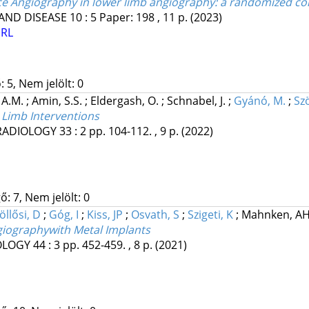
ce Angiography in lower limb angiography: a randomized cont
AND DISEASE
10
:
5
Paper: 198 , 11 p.
(2023)
URL
 5, Nem jelölt: 0
 A.M.
;
Amin, S.S.
;
Eldergash, O.
;
Schnabel, J.
;
Gyánó, M.
;
Szö
 Limb Interventions
RADIOLOGY
33
:
2
pp. 104-112. , 9 p.
(2022)
: 7, Nem jelölt: 0
öllősi, D
;
Góg, I
;
Kiss, JP
;
Osvath, S
;
Szigeti, K
;
Mahnken, A
giographywith Metal Implants
OLOGY
44
:
3
pp. 452-459. , 8 p.
(2021)