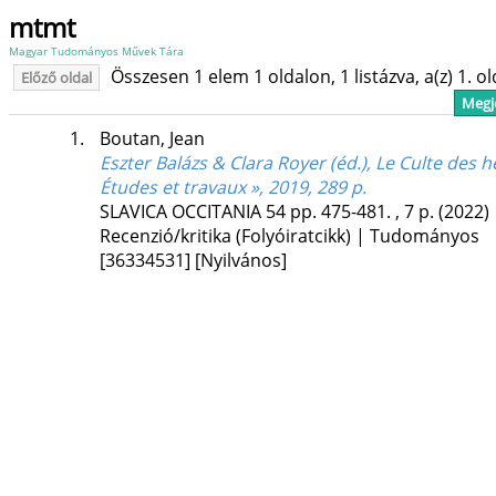
mtmt
Magyar Tudományos Művek Tára
Összesen 1 elem 1 oldalon, 1 listázva, a(z) 1. o
Előző oldal
Megje
1.
Boutan, Jean
Eszter Balázs & Clara Royer (éd.), Le Culte des
Études et travaux », 2019, 289 p.
SLAVICA OCCITANIA
54
pp. 475-481. , 7 p.
(2022)
Recenzió/kritika (Folyóiratcikk) | Tudományos
[36334531]
[Nyilvános]