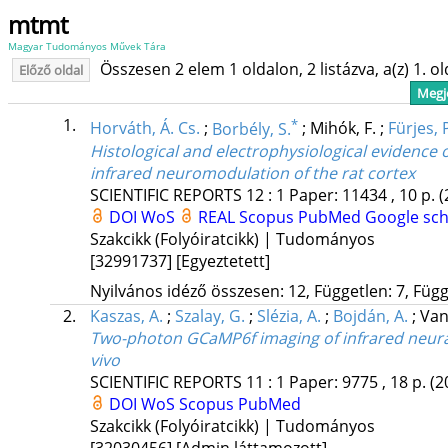
mtmt
Magyar Tudományos Művek Tára
Összesen 2 elem 1 oldalon, 2 listázva, a(z) 1. o
Előző oldal
Megje
1.
*
Horváth, Á. Cs.
;
Borbély, S.
;
Mihók, F.
;
Fürjes, 
Histological and electrophysiological evidence 
infrared neuromodulation of the rat cortex
SCIENTIFIC REPORTS
12
:
1
Paper: 11434 , 10 p.
(
DOI
WoS
REAL
Scopus
PubMed
Google sch
Szakcikk (Folyóiratcikk) | Tudományos
[32991737]
[Egyeztetett]
Nyilvános idéző összesen: 12, Független: 7, Függő
2.
Kaszas, A.
;
Szalay, G.
;
Slézia, A.
;
Bojdán, A.
;
Van
Two-photon GCaMP6f imaging of infrared neural
vivo
SCIENTIFIC REPORTS
11
:
1
Paper: 9775 , 18 p.
(2
DOI
WoS
Scopus
PubMed
Szakcikk (Folyóiratcikk) | Tudományos
[32030456]
[Admin láttamozott]