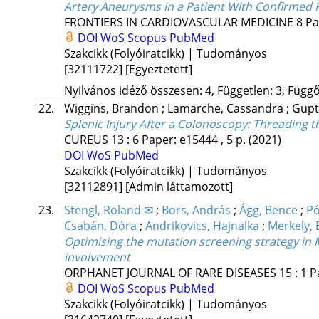
Artery Aneurysms in a Patient With Confirmed
FRONTIERS IN CARDIOVASCULAR MEDICINE
8
Pa
DOI
WoS
Scopus
PubMed
Szakcikk (Folyóiratcikk) | Tudományos
[32111722]
[Egyeztetett]
Nyilvános idéző összesen: 4, Független: 3, Függő:
22.
Wiggins, Brandon
;
Lamarche, Cassandra
;
Gupt
Splenic Injury After a Colonoscopy: Threading t
CUREUS
13
:
6
Paper: e15444 , 5 p.
(2021)
DOI
WoS
PubMed
Szakcikk (Folyóiratcikk) | Tudományos
[32112891]
[Admin láttamozott]
23.
Stengl, Roland ✉
;
Bors, András
;
Ágg, Bence
;
Pó
Csabán, Dóra
;
Andrikovics, Hajnalka
;
Merkely, 
Optimising the mutation screening strategy in
involvement
ORPHANET JOURNAL OF RARE DISEASES
15
:
1
P
DOI
WoS
Scopus
PubMed
Szakcikk (Folyóiratcikk) | Tudományos