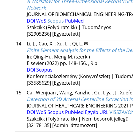
A Workflow for Three-Dimensional Reconstructi
Network
JOURNAL OF BIOMECHANICAL ENGINEERING-TR
DOI
WoS
Scopus
PubMed
Szakcikk (Folyóiratcikk) | Tudományos
[32905236]
[Egyeztetett]
14.
Li, J.
;
Cao, X.
;
Xu, L.
;
Qi, L. ✉
Finite Element Analysis for the Effects of the
In: Qing-Hu, Meng M. (szerk.)
Elsevier
(2022)
pp. 148-156. , 9 p.
DOI
Scopus
Konferenciaközlemény (Könyvrészlet) | Tudom
[33585629]
[Egyeztetett]
15.
Cai, Wenjuan
;
Wang, Yanzhe
;
Gu, Liya
;
Ji, Xuef
Detection of 3D Arterial Centerline Extraction 
JOURNAL OF HEALTHCARE ENGINEERING
2021
P
DOI
WoS
Scopus
PubMed
Egyéb URL
VISSZAVO
Szakcikk (Folyóiratcikk) | Nem besorolt jellegű
[32178135]
[Admin láttamozott]