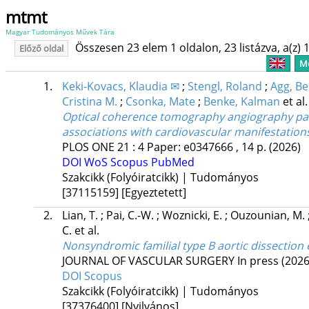
mtmt
Magyar Tudományos Művek Tára
Összesen 23 elem 1 oldalon, 23 listázva, a(z) 1
Előző oldal
Me
1.
Keki-Kovacs, Klaudia ✉
;
Stengl, Roland
;
Agg, B
Cristina M.
;
Csonka, Mate
;
Benke, Kalman
et al.
Optical coherence tomography angiography pa
associations with cardiovascular manifestation
PLOS ONE
21
:
4
Paper: e0347666 , 14 p.
(2026)
DOI
WoS
Scopus
PubMed
Szakcikk (Folyóiratcikk) | Tudományos
[37115159]
[Egyeztetett]
2.
Lian, T.
;
Pai, C.-W.
;
Woznicki, E.
;
Ouzounian, M.
C.
et al.
Nonsyndromic familial type B aortic dissection e
JOURNAL OF VASCULAR SURGERY
In press
(2026
DOI
Scopus
Szakcikk (Folyóiratcikk) | Tudományos
[37376400]
[Nyilvános]