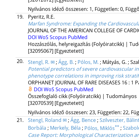
Nyilvános idéző összesen: 1, Független: 0, Függő:
19.
Pyeritz, R.E.
Marfan Syndrome: Expanding the Cardiovascul
JOURNAL OF THE AMERICAN COLLEGE OF CARD
DOI
WoS
Scopus
PubMed
Hozzászólás, helyreigazítás (Folyóiratcikk) | T
[32095067]
[Egyeztetett]
20.
Stengl, R. ✉
;
Ágg, B.
;
Pólos, M.
;
Mátyás, G.
;
Sza
Potential predictors of severe cardiovascular
phenotype correlations in improving risk strati
ORPHANET JOURNAL OF RARE DISEASES
16
:
1
P
DOI
WoS
Scopus
PubMed
Összefoglaló cikk (Folyóiratcikk) | Tudományos
[32070539]
[Egyeztetett]
Nyilvános idéző összesen: 23, Független: 22, Füg
21.
Stengl, Roland ✉
;
Ágg, Bence
;
Szilveszter, Bálin
**
Borbála
;
Merkely, Béla
;
Pólos, Miklós
;
Szabol
Case Report: Morphological Characterization a