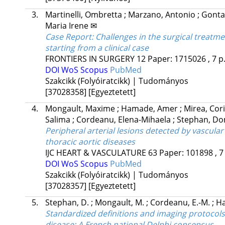
3.
Martinelli, Ombretta
;
Marzano, Antonio
;
Gonta
Maria Irene ✉
Case Report: Challenges in the surgical treatme
starting from a clinical case
FRONTIERS IN SURGERY
12
Paper: 1715026 , 7 p
DOI
WoS
Scopus
PubMed
Szakcikk (Folyóiratcikk) | Tudományos
[37028358]
[Egyeztetett]
4.
Mongault, Maxime
;
Hamade, Amer
;
Mirea, Cor
Salima
;
Cordeanu, Elena-Mihaela
;
Stephan, Do
Peripheral arterial lesions detected by vascular
thoracic aortic diseases
IJC HEART & VASCULATURE
63
Paper: 101898 , 7
DOI
WoS
Scopus
PubMed
Szakcikk (Folyóiratcikk) | Tudományos
[37028357]
[Egyeztetett]
5.
Stephan, D.
;
Mongault, M.
;
Cordeanu, E.-M.
;
Ha
Standardized definitions and imaging protocols f
disease: A French national Delphi consensus