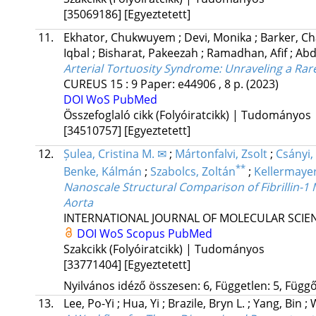
[35069186]
[Egyeztetett]
11.
Ekhator, Chukwuyem
;
Devi, Monika
;
Barker, C
Iqbal
;
Bisharat, Pakeezah
;
Ramadhan, Afif
;
Abde
Arterial Tortuosity Syndrome: Unraveling a Rar
CUREUS
15
:
9
Paper: e44906 , 8 p.
(2023)
DOI
WoS
PubMed
Összefoglaló cikk (Folyóiratcikk) | Tudományos
[34510757]
[Egyeztetett]
12.
Șulea, Cristina M. ✉
;
Mártonfalvi, Zsolt
;
Csányi, 
**
Benke, Kálmán
;
Szabolcs, Zoltán
;
Kellermayer,
Nanoscale Structural Comparison of Fibrillin-
Aorta
INTERNATIONAL JOURNAL OF MOLECULAR SCIE
DOI
WoS
Scopus
PubMed
Szakcikk (Folyóiratcikk) | Tudományos
[33771404]
[Egyeztetett]
Nyilvános idéző összesen: 6, Független: 5, Függő:
13.
Lee, Po-Yi
;
Hua, Yi
;
Brazile, Bryn L.
;
Yang, Bin
;