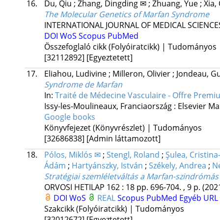
16.
Du, Qiu
;
Zhang, Dingding ✉
;
Zhuang, Yue
;
Xia,
The Molecular Genetics of Marfan Syndrome
INTERNATIONAL JOURNAL OF MEDICAL SCIENCE
DOI
WoS
Scopus
PubMed
Összefoglaló cikk (Folyóiratcikk) | Tudományos
[32112892]
[Egyeztetett]
17.
Eliahou, Ludivine
;
Milleron, Olivier
;
Jondeau, G
Syndrome de Marfan
In:
Traité de Médecine Vasculaire - Offre Prem
Issy-les-Moulineaux, Franciaország :
Elsevier M
Google books
Könyvfejezet (Könyvrészlet) | Tudományos
[32686838]
[Admin láttamozott]
18.
Pólos, Miklós ✉
;
Stengl, Roland
;
Şulea, Cristina
Ádám
;
Hartyánszky, István
;
Székely, Andrea
;
N
Stratégiai szemléletváltás a Marfan-szindrómá
ORVOSI HETILAP
162
:
18
pp. 696-704. , 9 p.
(202
DOI
WoS
REAL
Scopus
PubMed
Egyéb URL
Szakcikk (Folyóiratcikk) | Tudományos
[32012672]
[Egyeztetett]