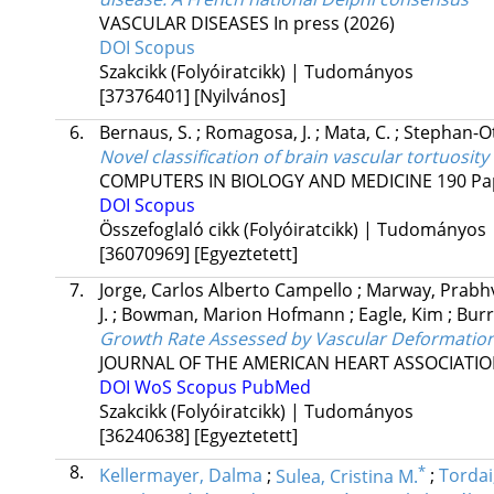
VASCULAR DISEASES
In press
(2026)
DOI
Scopus
Szakcikk (Folyóiratcikk) | Tudományos
[37376401]
[Nyilvános]
6.
Bernaus, S.
;
Romagosa, J.
;
Mata, C.
;
Stephan-Ot
Novel classification of brain vascular tortuosit
COMPUTERS IN BIOLOGY AND MEDICINE
190
Pa
DOI
Scopus
Összefoglaló cikk (Folyóiratcikk) | Tudományos
[36070969]
[Egyeztetett]
7.
Jorge, Carlos Alberto Campello
;
Marway, Prabhv
J.
;
Bowman, Marion Hofmann
;
Eagle, Kim
;
Burr
Growth Rate Assessed by Vascular Deformation
JOURNAL OF THE AMERICAN HEART ASSOCIATI
DOI
WoS
Scopus
PubMed
Szakcikk (Folyóiratcikk) | Tudományos
[36240638]
[Egyeztetett]
8.
*
Kellermayer, Dalma
;
Sulea, Cristina M.
;
Tordai