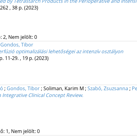
sed by Tetrastarch Products in the Perioperative and Inten
262 , 38 p.
(2023)
 2, Nem jelölt: 0
;
Gondos, Tibor
fúzió optimalizálási lehetőségei az intenzív osztályon
p. 11-29. , 19 p.
(2023)
ló
;
Gondos, Tibor
;
Soliman, Karim M
;
Szabó, Zsuzsanna
;
Pe
ntegrative Clinical Concept Review.
: 1, Nem jelölt: 0