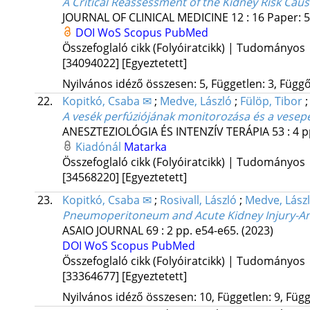
A Critical Reassessment of the Kidney Risk Cau
JOURNAL OF CLINICAL MEDICINE
12
:
16
Paper: 5
DOI
WoS
Scopus
PubMed
Összefoglaló cikk (Folyóiratcikk) | Tudományos
[34094022]
[Egyeztetett]
Nyilvános idéző összesen: 5, Független: 3, Függő:
22.
Kopitkó, Csaba ✉
;
Medve, László
;
Fülöp, Tibor
A vesék perfúziójának monitorozása és a veseper
ANESZTEZIOLÓGIA ÉS INTENZÍV TERÁPIA
53
:
4
p
Kiadónál
Matarka
Összefoglaló cikk (Folyóiratcikk) | Tudományos
[34568220]
[Egyeztetett]
23.
Kopitkó, Csaba ✉
;
Rosivall, László
;
Medve, Lász
Pneumoperitoneum and Acute Kidney Injury-An I
ASAIO JOURNAL
69
:
2
pp. e54-e65.
(2023)
DOI
WoS
Scopus
PubMed
Összefoglaló cikk (Folyóiratcikk) | Tudományos
[33364677]
[Egyeztetett]
Nyilvános idéző összesen: 10, Független: 9, Függő