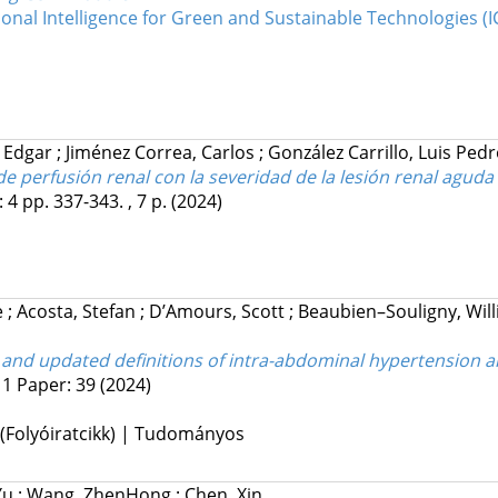
nal Intelligence for Green and Sustainable Technologies (I
, Edgar
;
Jiménez Correa, Carlos
;
González Carrillo, Luis Ped
 de perfusión renal con la severidad de la lesión renal aguda
:
4
pp. 337-343. , 7 p.
(2024)
e
;
Acosta, Stefan
;
D’Amours, Scott
;
Beaubien–Souligny, Wil
nt and updated definitions of intra-abdominal hypertensi
:
1
Paper: 39
(2024)
 (Folyóiratcikk) | Tudományos
Yu
;
Wang, ZhenHong
;
Chen, Xin