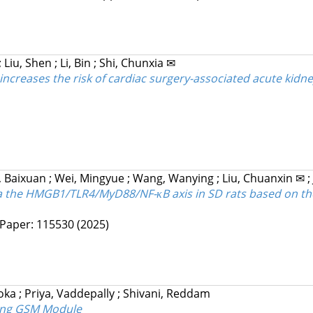
;
Liu, Shen
;
Li, Bin
;
Shi, Chunxia ✉
ncreases the risk of cardiac surgery-associated acute kidney
, Baixuan
;
Wei, Mingyue
;
Wang, Wanying
;
Liu, Chuanxin ✉
;
a the HMGB1/TLR4/MyD88/NF-κB axis in SD rats based on the 
Paper: 115530
(2025)
Loka
;
Priya, Vaddepally
;
Shivani, Reddam
izing GSM Module