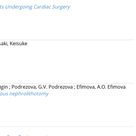
ents Undergoing Cardiac Surgery
aki, Keisuke
ligin
;
Podrezova, G.V. Podrezova
;
Efimova, A.O. Efimova
neous nephrolithotomy