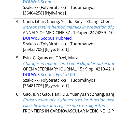
DOI
WoS
Scopus
Szakcikk (Folyóiratcikk) | Tudományos
[36404258]
[Nyilvános]
4.
Chen, Lihai
;
Cheng, Yi
;
Bu, Xinyi
;
Zhang, Chen
;
Intraoperative hemodynamics in prediction of po
ANNALS OF MEDICINE
57
:
1
Paper: 2474859 , 10
DOI
WoS
Scopus
PubMed
Szakcikk (Folyóiratcikk) | Tudományos
[35933708]
[Egyeztetett]
5.
Esin, Çağatay ✉
;
Güzel, Murat
Changes in hepatic and renal Doppler ultrasono
OPEN VETERINARY JOURNAL
15
:
9
pp. 4210-4218
DOI
WoS
Scopus
Egyéb URL
Szakcikk (Folyóiratcikk) | Tudományos
[36481705]
[Egyeztetett]
6.
Gao, Jun
;
Gao, Pan
;
Du, Yuanyuan
;
Zhang, Jia
Construction of a right ventricular function a
classification and regression tree algorithm
FRONTIERS IN CARDIOVASCULAR MEDICINE
12
P