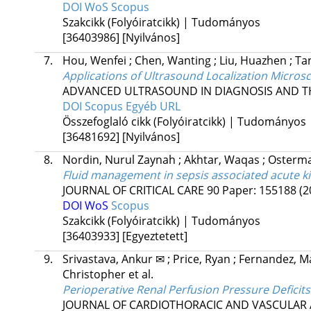
DOI
WoS
Scopus
Szakcikk (Folyóiratcikk) | Tudományos
[36403986]
[Nyilvános]
7.
Hou, Wenfei
;
Chen, Wanting
;
Liu, Huazhen
;
Tan
Applications of Ultrasound Localization Micro
ADVANCED ULTRASOUND IN DIAGNOSIS AND T
DOI
Scopus
Egyéb URL
Összefoglaló cikk (Folyóiratcikk) | Tudományos
[36481692]
[Nyilvános]
8.
Nordin, Nurul Zaynah
;
Akhtar, Waqas
;
Osterma
Fluid management in sepsis associated acute ki
JOURNAL OF CRITICAL CARE
90
Paper: 155188
(2
DOI
WoS
Scopus
Szakcikk (Folyóiratcikk) | Tudományos
[36403933]
[Egyeztetett]
9.
Srivastava, Ankur ✉
;
Price, Ryan
;
Fernandez, M
Christopher
et al.
Perioperative Renal Perfusion Pressure Deficits 
JOURNAL OF CARDIOTHORACIC AND VASCULAR 