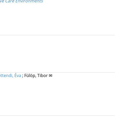
sive Care Environments
ttendi, Éva
;
Fülöp, Tibor ✉