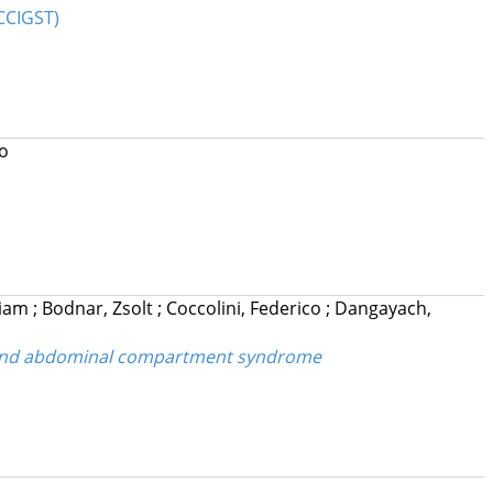
CCIGST)
ro
liam
;
Bodnar, Zsolt
;
Coccolini, Federico
;
Dangayach,
on and abdominal compartment syndrome