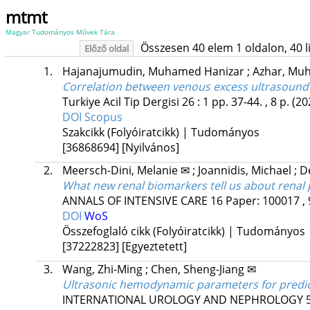
mtmt
Magyar Tudományos Művek Tára
Összesen 40 elem 1 oldalon, 40 lis
Előző oldal
1.
Hajanajumudin, Muhamed Hanizar
;
Azhar, Mu
Correlation between venous excess ultrasound an
Turkiye Acil Tip Dergisi
26
:
1
pp. 37-44. , 8 p.
(20
DOI
Scopus
Szakcikk (Folyóiratcikk) | Tudományos
[36868694]
[Nyilvános]
2.
Meersch-Dini, Melanie ✉
;
Joannidis, Michael
;
De
What new renal biomarkers tell us about renal p
ANNALS OF INTENSIVE CARE
16
Paper: 100017 , 
DOI
WoS
Összefoglaló cikk (Folyóiratcikk) | Tudományos
[37222823]
[Egyeztetett]
3.
Wang, Zhi-Ming
;
Chen, Sheng-Jiang ✉
Ultrasonic hemodynamic parameters for predict
INTERNATIONAL UROLOGY AND NEPHROLOGY