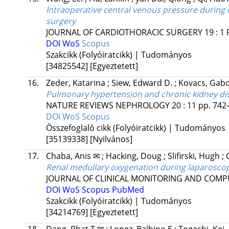
Intraoperative central venous pressure during c
surgery
JOURNAL OF CARDIOTHORACIC SURGERY
19
:
1
DOI
WoS
Scopus
Szakcikk (Folyóiratcikk) | Tudományos
[34825542]
[Egyeztetett]
16.
Zeder, Katarina
;
Siew, Edward D.
;
Kovacs, Gab
Pulmonary hypertension and chronic kidney di
NATURE REVIEWS NEPHROLOGY
20
:
11
pp. 742-
DOI
WoS
Scopus
Összefoglaló cikk (Folyóiratcikk) | Tudományos
[35139338]
[Nyilvános]
17.
Chaba, Anis ✉
;
Hacking, Doug
;
Slifirski, Hugh
;
Renal medullary oxygenation during laparoscop
JOURNAL OF CLINICAL MONITORING AND COM
DOI
WoS
Scopus
PubMed
Szakcikk (Folyóiratcikk) | Tudományos
[34214769]
[Egyeztetett]