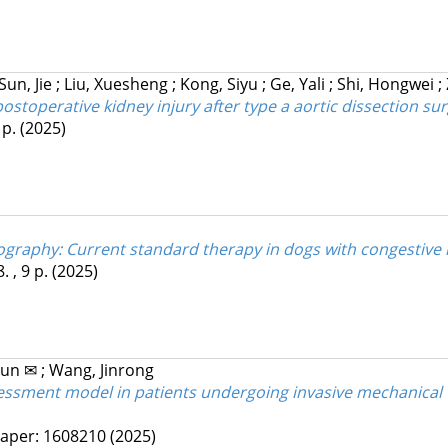
Sun, Jie
;
Liu, Xuesheng
;
Kong, Siyu
;
Ge, Yali
;
Shi, Hongwei
;
stoperative kidney injury after type a aortic dissection sur
 p.
(2025)
graphy: Current standard therapy in dogs with congestive h
. , 9 p.
(2025)
njun ✉
;
Wang, Jinrong
ssessment model in patients undergoing invasive mechanical
aper: 1608210
(2025)