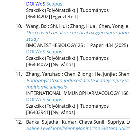
DOI
WoS
Scopus
Szakcikk (Folyóiratcikk) | Tudományos
[36404202]
[Egyeztetett]
10.
Wang, Bo
;
Shi, Hui
;
Zhang, Hua
;
Chen, Yongjie
Decreased renal or cerebral oxygen saturation i
study
BMC ANESTHESIOLOGY
25
:
1
Paper: 434
(2025)
DOI
WoS
Scopus
Szakcikk (Folyóiratcikk) | Tudományos
[36404072]
[Nyilvános]
11.
Zhang, Yanzhao
;
Chen, Zilong
;
He, Junjie
;
Shen
Podophyllotoxin-induced acute kidney injury vi
multiomic analysis
INTERNATIONAL IMMUNOPHARMACOLOGY
166
DOI
WoS
Scopus
Szakcikk (Folyóiratcikk) | Tudományos
[36403941]
[Nyilvános]
12.
Banka, Sujatha
;
Kumar, Chava Sunil
;
Supriya, 
Saline Level Intelligent Monitoring System util