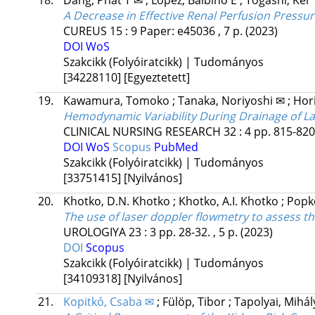
18.
Dang, Phat T ✉
;
Lopez, Balbino E
;
Togashi, Kei
A Decrease in Effective Renal Perfusion Pressur
CUREUS
15
:
9
Paper: e45036 , 7 p.
(2023)
DOI
WoS
Szakcikk (Folyóiratcikk) | Tudományos
[34228110]
[Egyeztetett]
19.
Kawamura, Tomoko
;
Tanaka, Noriyoshi ✉
;
Hor
Hemodynamic Variability During Drainage of La
CLINICAL NURSING RESEARCH
32
:
4
pp. 815-820.
DOI
WoS
Scopus
PubMed
Szakcikk (Folyóiratcikk) | Tudományos
[33751415]
[Nyilvános]
20.
Khotko, D.N. Khotko
;
Khotko, A.I. Khotko
;
Popk
The use of laser doppler flowmetry to assess t
UROLOGIYA
23
:
3
pp. 28-32. , 5 p.
(2023)
DOI
Scopus
Szakcikk (Folyóiratcikk) | Tudományos
[34109318]
[Nyilvános]
21.
Kopitkó, Csaba ✉
;
Fülöp, Tibor
;
Tapolyai, Mihá