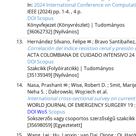
In:
2024 International Conference on Computatio
IEEE
(2024)
pp. 1-4. , 4 p.
DOI
Scopus
Könyvfejezet (Könyvrészlet) | Tudományos
[36062732]
[Nyilvános]
13.
Hernández Silvano, Felipe ✉
;
Bravo Santibañez
Correlación del índice resistivo renal y presión
ACTA COLOMBIANA DE CUIDADO iNTENSIVO
24
DOI
Scopus
Szakcikk (Folyóiratcikk) | Tudományos
[35139349]
[Nyilvános]
14.
Nasa, Prashant ✉
;
Wise, Robert D.
;
Smit, Marij
Neha S.
;
Dabrowski, Wojciech
et al.
International cross-sectional survey on curre
WORLD JOURNAL OF EMERGENCY SURGERY
19
DOI
WoS
Scopus
Sokszerzős vagy csoportos szerzőségű szakcikk
[35698059]
[Egyeztetett]
15.
Wang, Lei
;
Hu, Lanxin
;
yan Dai, Qiong
;
Qi, Hao