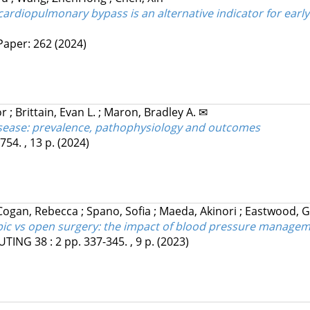
ardiopulmonary bypass is an alternative indicator for early 
Paper: 262
(2024)
or
;
Brittain, Evan L.
;
Maron, Bradley A. ✉
sease: prevalence, pathophysiology and outcomes
754. , 13 p.
(2024)
Cogan, Rebecca
;
Spano, Sofia
;
Maeda, Akinori
;
Eastwood, 
ic vs open surgery: the impact of blood pressure manageme
PUTING
38
:
2
pp. 337-345. , 9 p.
(2023)