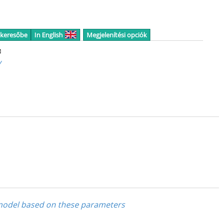
 keresőbe
In English
Megjelenítési opciók
✉
y
 model based on these parameters