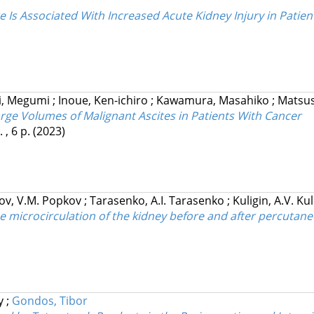
e Is Associated With Increased Acute Kidney Injury in Pati
i, Megumi
;
Inoue, Ken-ichiro
;
Kawamura, Masahiko
;
Matsus
rge Volumes of Malignant Ascites in Patients With Cancer
 , 6 p.
(2023)
ov, V.M. Popkov
;
Tarasenko, A.I. Tarasenko
;
Kuligin, A.V. Ku
he microcirculation of the kidney before and after percuta
ly
;
Gondos, Tibor