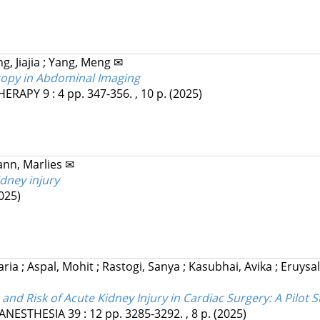
g, Jiajia
;
Yang, Meng ✉
scopy in Abdominal Imaging
HERAPY
9
:
4
pp. 347-356. , 10 p.
(2025)
nn, Marlies ✉
dney injury
025)
aria
;
Aspal, Mohit
;
Rastogi, Sanya
;
Kasubhai, Avika
;
Eruysal
and Risk of Acute Kidney Injury in Cardiac Surgery: A Pilot 
ANESTHESIA
39
:
12
pp. 3285-3292. , 8 p.
(2025)