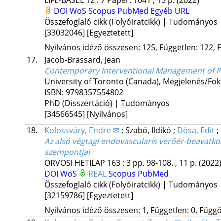
LIFE-BASEL
12
:
7
Paper: 1041 , 15 p.
(2022)
DOI
WoS
Scopus
PubMed
Egyéb URL
Összefoglaló cikk (Folyóiratcikk) | Tudományos
[33032046]
[Egyeztetett]
Nyilvános idéző összesen: 125, Független: 122, F
17.
Jacob-Brassard, Jean
Contemporary Interventional Management of Pe
University of Toronto (Canada)
,
Megjelenés/Fok
ISBN:
9798357554802
PhD (Disszertáció) | Tudományos
[34566545]
[Nyilvános]
18.
Kolossváry, Endre ✉
;
Szabó, Ildikó
;
Dósa, Edit
;
Az alsó végtagi endovascularis verőér-beavatko
szempontjai
ORVOSI HETILAP
163
:
3
pp. 98-108. , 11 p.
(2022
DOI
WoS
REAL
Scopus
PubMed
Összefoglaló cikk (Folyóiratcikk) | Tudományos
[32159786]
[Egyeztetett]
Nyilvános idéző összesen: 1, Független: 0, Függő: