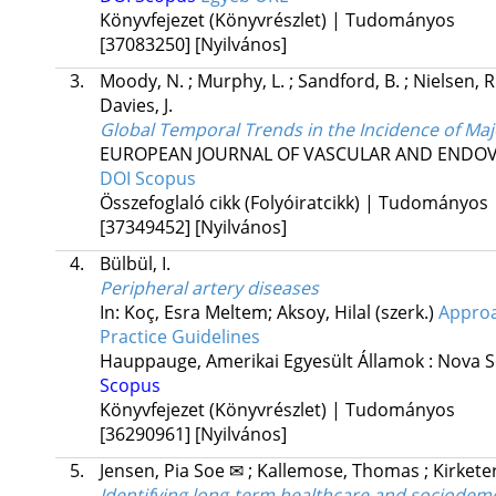
Könyvfejezet (Könyvrészlet) | Tudományos
[37083250]
[Nyilvános]
3.
Moody, N.
;
Murphy, L.
;
Sandford, B.
;
Nielsen, R
Davies, J.
Global Temporal Trends in the Incidence of Ma
EUROPEAN JOURNAL OF VASCULAR AND ENDO
DOI
Scopus
Összefoglaló cikk (Folyóiratcikk) | Tudományos
[37349452]
[Nyilvános]
4.
Bülbül, I.
Peripheral artery diseases
In: Koç, Esra Meltem; Aksoy, Hilal (szerk.)
Approa
Practice Guidelines
Hauppauge, Amerikai Egyesült Államok :
Nova S
Scopus
Könyvfejezet (Könyvrészlet) | Tudományos
[36290961]
[Nyilvános]
5.
Jensen, Pia Soe ✉
;
Kallemose, Thomas
;
Kirkete
Identifying long-term healthcare and sociodemo