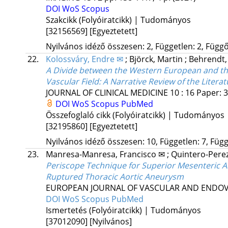
DOI
WoS
Scopus
Szakcikk (Folyóiratcikk) | Tudományos
[32156569]
[Egyeztetett]
Nyilvános idéző összesen: 2, Független: 2, Függő:
22.
Kolossváry, Endre ✉
;
Björck, Martin
;
Behrendt,
A Divide between the Western European and the
Vascular Field: A Narrative Review of the Litera
JOURNAL OF CLINICAL MEDICINE
10
:
16
Paper: 3
DOI
WoS
Scopus
PubMed
Összefoglaló cikk (Folyóiratcikk) | Tudományos
[32195860]
[Egyeztetett]
Nyilvános idéző összesen: 10, Független: 7, Függő
23.
Manresa-Manresa, Francisco ✉
;
Quintero-Perez
Periscope Technique for Superior Mesenteric Ar
Ruptured Thoracic Aortic Aneurysm
EUROPEAN JOURNAL OF VASCULAR AND ENDO
DOI
WoS
Scopus
PubMed
Ismertetés (Folyóiratcikk) | Tudományos
[37012090]
[Nyilvános]