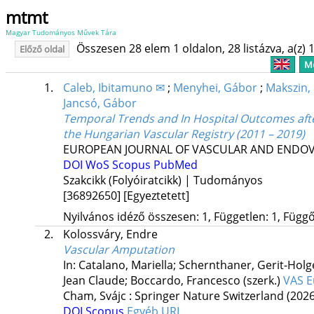
mtmt
Magyar Tudományos Művek Tára
Összesen 28 elem 1 oldalon, 28 listázva, a(z) 1
Előző oldal
Me
1.
Caleb, Ibitamuno ✉
;
Menyhei, Gábor
;
Makszin, 
Jancsó, Gábor
Temporal Trends and In Hospital Outcomes after
the Hungarian Vascular Registry (2011 – 2019)
EUROPEAN JOURNAL OF VASCULAR AND ENDO
DOI
WoS
Scopus
PubMed
Szakcikk (Folyóiratcikk) | Tudományos
[36892650]
[Egyeztetett]
Nyilvános idéző összesen: 1, Független: 1, Függő:
2.
Kolossváry, Endre
Vascular Amputation
In: Catalano, Mariella; Schernthaner, Gerit-Holge
Jean Claude; Boccardo, Francesco (szerk.)
VAS E
Cham, Svájc :
Springer Nature Switzerland
(2026
DOI
Scopus
Egyéb URL