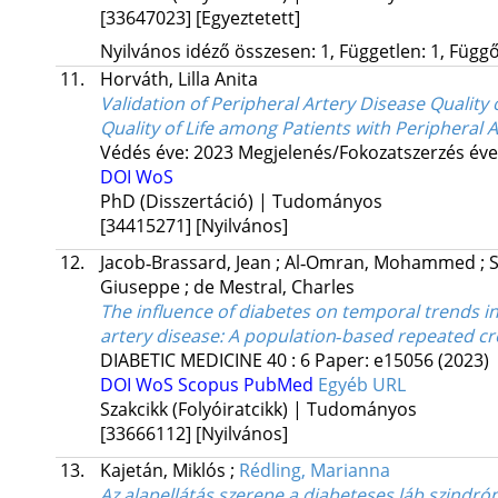
[33647023]
[Egyeztetett]
Nyilvános idéző összesen: 1, Független: 1, Függő:
11.
Horváth, Lilla Anita
Validation of Peripheral Artery Disease Quality
Quality of Life among Patients with Peripheral 
Védés éve: 2023
Megjelenés/Fokozatszerzés éve
DOI
WoS
PhD (Disszertáció) | Tudományos
[34415271]
[Nyilvános]
12.
Jacob‐Brassard, Jean
;
Al‐Omran, Mohammed
;
S
Giuseppe
;
de Mestral, Charles
The influence of diabetes on temporal trends i
artery disease: A population‐based repeated cro
DIABETIC MEDICINE
40
:
6
Paper: e15056
(2023)
DOI
WoS
Scopus
PubMed
Egyéb URL
Szakcikk (Folyóiratcikk) | Tudományos
[33666112]
[Nyilvános]
13.
Kajetán, Miklós
;
Rédling, Marianna
Az alapellátás szerepe a diabeteses láb szindr