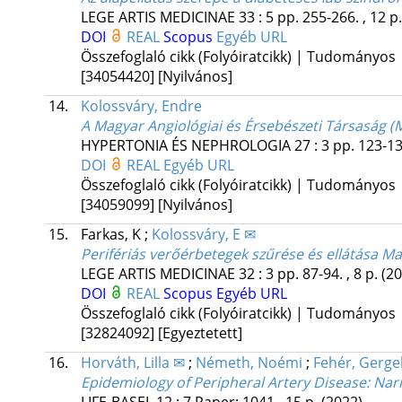
LEGE ARTIS MEDICINAE
33
:
5
pp. 255-266. , 12 p
DOI
REAL
Scopus
Egyéb URL
Összefoglaló cikk (Folyóiratcikk) | Tudományos
[34054420]
[Nyilvános]
14.
Kolossváry, Endre
A Magyar Angiológiai és Érsebészeti Társaság
HYPERTONIA ÉS NEPHROLOGIA
27
:
3
pp. 123-13
DOI
REAL
Egyéb URL
Összefoglaló cikk (Folyóiratcikk) | Tudományos
[34059099]
[Nyilvános]
15.
Farkas, K
;
Kolossváry, E ✉
Perifériás verőérbetegek szűrése és ellátása 
LEGE ARTIS MEDICINAE
32
:
3
pp. 87-94. , 8 p.
(20
DOI
REAL
Scopus
Egyéb URL
Összefoglaló cikk (Folyóiratcikk) | Tudományos
[32824092]
[Egyeztetett]
16.
Horváth, Lilla ✉
;
Németh, Noémi
;
Fehér, Gerge
Epidemiology of Peripheral Artery Disease: Nar