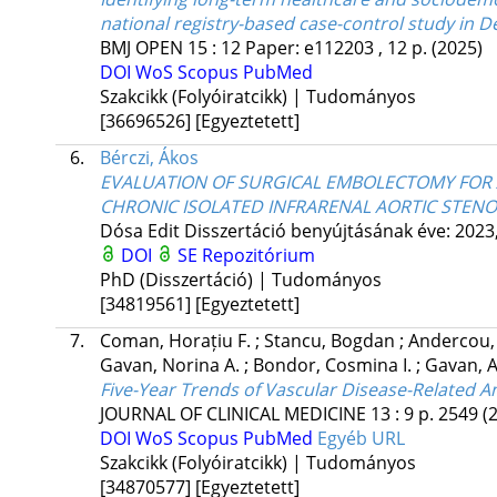
national registry-based case-control study in 
BMJ OPEN
15
:
12
Paper: e112203 , 12 p.
(2025)
DOI
WoS
Scopus
PubMed
Szakcikk (Folyóiratcikk) | Tudományos
[36696526]
[Egyeztetett]
6.
Bérczi, Ákos
EVALUATION OF SURGICAL EMBOLECTOMY FOR 
CHRONIC ISOLATED INFRARENAL AORTIC STENO
Dósa Edit
Disszertáció benyújtásának éve: 2023
DOI
SE Repozitórium
PhD (Disszertáció) | Tudományos
[34819561]
[Egyeztetett]
7.
Coman, Horațiu F.
;
Stancu, Bogdan
;
Andercou,
Gavan, Norina A.
;
Bondor, Cosmina I.
;
Gavan, 
Five-Year Trends of Vascular Disease-Related 
JOURNAL OF CLINICAL MEDICINE
13
:
9
p. 2549
(
DOI
WoS
Scopus
PubMed
Egyéb URL
Szakcikk (Folyóiratcikk) | Tudományos
[34870577]
[Egyeztetett]