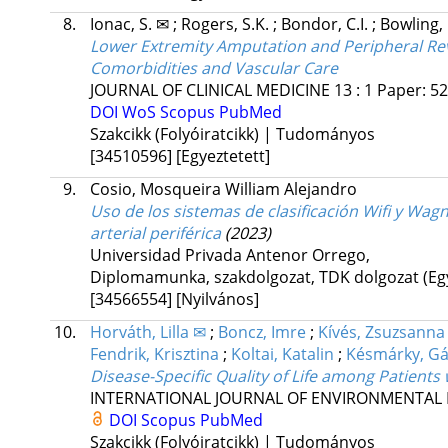
8.
Ionac, S. ✉
;
Rogers, S.K.
;
Bondor, C.I.
;
Bowling, 
Lower Extremity Amputation and Peripheral Rev
Comorbidities and Vascular Care
JOURNAL OF CLINICAL MEDICINE
13
:
1
Paper: 5
DOI
WoS
Scopus
PubMed
Szakcikk (Folyóiratcikk) | Tudományos
[34510596]
[Egyeztetett]
9.
Cosio, Mosqueira William Alejandro
Uso de los sistemas de clasificación Wifi y W
arterial periférica
(2023)
Universidad Privada Antenor Orrego
,
Diplomamunka, szakdolgozat, TDK dolgozat (E
[34566554]
[Nyilvános]
10.
Horváth, Lilla ✉
;
Boncz, Imre
;
Kívés, Zsuzsanna
Fendrik, Krisztina
;
Koltai, Katalin
;
Késmárky, G
Disease-Specific Quality of Life among Patients
INTERNATIONAL JOURNAL OF ENVIRONMENTAL 
DOI
Scopus
PubMed
Szakcikk (Folyóiratcikk) | Tudományos