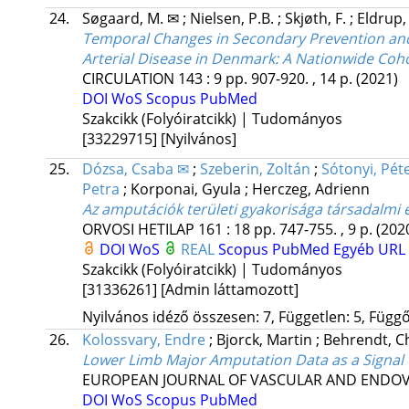
24.
Søgaard, M. ✉
;
Nielsen, P.B.
;
Skjøth, F.
;
Eldrup,
Temporal Changes in Secondary Prevention and 
Arterial Disease in Denmark: A Nationwide Coh
CIRCULATION
143
:
9
pp. 907-920. , 14 p.
(2021)
DOI
WoS
Scopus
PubMed
Szakcikk (Folyóiratcikk) | Tudományos
[33229715]
[Nyilvános]
25.
Dózsa, Csaba ✉
;
Szeberin, Zoltán
;
Sótonyi, Pét
Petra
;
Korponai, Gyula
;
Herczeg, Adrienn
Az amputációk területi gyakorisága társadalmi
ORVOSI HETILAP
161
:
18
pp. 747-755. , 9 p.
(202
DOI
WoS
REAL
Scopus
PubMed
Egyéb URL
Szakcikk (Folyóiratcikk) | Tudományos
[31336261]
[Admin láttamozott]
Nyilvános idéző összesen: 7, Független: 5, Függő:
26.
Kolossvary, Endre
;
Bjorck, Martin
;
Behrendt, C
Lower Limb Major Amputation Data as a Signal 
EUROPEAN JOURNAL OF VASCULAR AND ENDO
DOI
WoS
Scopus
PubMed