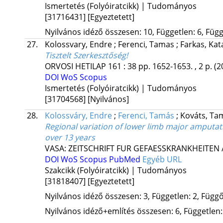
Ismertetés (Folyóiratcikk) | Tudományos
[31716431]
[Egyeztetett]
Nyilvános idéző összesen: 10, Független: 6, Függő
27.
Kolossvary, Endre
;
Ferenci, Tamas
;
Farkas, Kat
Tisztelt Szerkesztőség!
ORVOSI HETILAP
161
:
38
pp. 1652-1653. , 2 p.
(2
DOI
WoS
Scopus
Ismertetés (Folyóiratcikk) | Tudományos
[31704568]
[Nyilvános]
28.
Kolossváry, Endre
;
Ferenci, Tamás
;
Kováts, T
Regional variation of lower limb major amputat
over 13 years
VASA: ZEITSCHRIFT FUR GEFAESSKRANKHEITEN 
DOI
WoS
Scopus
PubMed
Egyéb URL
Szakcikk (Folyóiratcikk) | Tudományos
[31818407]
[Egyeztetett]
Nyilvános idéző összesen: 3, Független: 2, Függő:
Nyilvános idéző+említés összesen: 6, Független: 