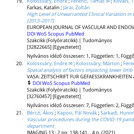
19.
Kolossváry, Endre
;
Ferenci, Tamás ✉
;
Kováts, 
Farkas, Katalin
;
Járai, Zoltán
High Level of Unwarranted Clinical Variation i
(2013–2017)
EUROPEAN JOURNAL OF VASCULAR AND ENDO
DOI
WoS
Scopus
PubMed
Szakcikk (Folyóiratcikk) | Tudományos
[32822665]
[Egyeztetett]
Nyilvános idéző összesen: 1, Független: 1, Függő:
20.
Kolossváry, Endre ✉
;
Kolossváry, Márton
;
Fere
Spatial analysis of factors impacting lower li
VASA: ZEITSCHRIFT FUR GEFAESSKRANKHEITEN 
DOI
WoS
Scopus
PubMed
Szakcikk (Folyóiratcikk) | Tudományos
[32760457]
[Egyeztetett]
Nyilvános idéző összesen: 7, Független: 2, Függő:
21.
Bérczi, Ákos
;
Kaposi, Pál Novák
;
Sarkadi, Huno
Vascular procedures during the COVID-19 pande
department
IMAGING
13
:
2
pp. 138-141. , 4 p.
(2021)