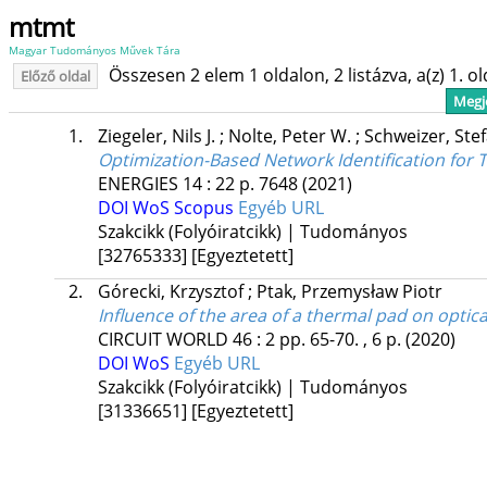
mtmt
Magyar Tudományos Művek Tára
Összesen 2 elem 1 oldalon, 2 listázva, a(z) 1. o
Előző oldal
Megje
1.
Ziegeler, Nils J.
;
Nolte, Peter W.
;
Schweizer, Ste
Optimization-Based Network Identification fo
ENERGIES
14
:
22
p. 7648
(2021)
DOI
WoS
Scopus
Egyéb URL
Szakcikk (Folyóiratcikk) | Tudományos
[32765333]
[Egyeztetett]
2.
Górecki, Krzysztof
;
Ptak, Przemysław Piotr
Influence of the area of a thermal pad on opti
CIRCUIT WORLD
46
:
2
pp. 65-70. , 6 p.
(2020)
DOI
WoS
Egyéb URL
Szakcikk (Folyóiratcikk) | Tudományos
[31336651]
[Egyeztetett]