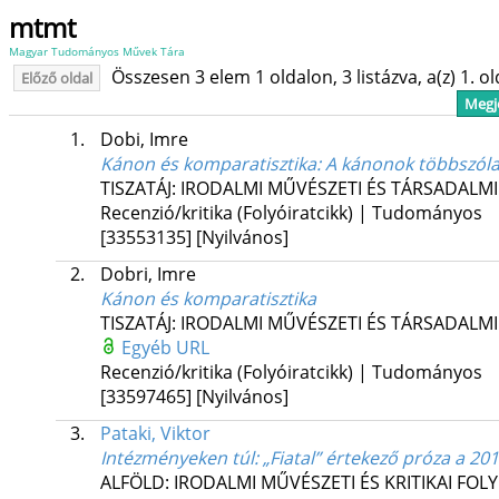
mtmt
Magyar Tudományos Művek Tára
Összesen 3 elem 1 oldalon, 3 listázva, a(z) 1. o
Előző oldal
Megje
1.
Dobi, Imre
Kánon és komparatisztika
: A kánonok többszól
TISZATÁJ: IRODALMI MŰVÉSZETI ÉS TÁRSADALMI
Recenzió/kritika (Folyóiratcikk) | Tudományos
[33553135]
[Nyilvános]
2.
Dobri, Imre
Kánon és komparatisztika
TISZATÁJ: IRODALMI MŰVÉSZETI ÉS TÁRSADALMI
Egyéb URL
Recenzió/kritika (Folyóiratcikk) | Tudományos
[33597465]
[Nyilvános]
3.
Pataki, Viktor
Intézményeken túl
: „Fiatal” értekező próza a 2
ALFÖLD: IRODALMI MŰVÉSZETI ÉS KRITIKAI FOL