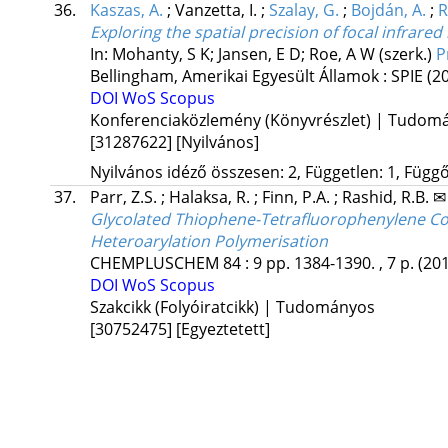
36.
Kaszas, A.
;
Vanzetta, I.
;
Szalay, G.
;
Bojdán, A.
;
R
Exploring the spatial precision of focal infrare
In: Mohanty, S K; Jansen, E D; Roe, A W (szerk.)
P
Bellingham, Amerikai Egyesült Államok :
SPIE
(2
DOI
WoS
Scopus
Konferenciaközlemény (Könyvrészlet) | Tudom
[31287622]
[Nyilvános]
Nyilvános idéző összesen: 2, Független: 1, Függő:
37.
Parr, Z.S.
;
Halaksa, R.
;
Finn, P.A.
;
Rashid, R.B. 
Glycolated Thiophene-Tetrafluorophenylene Copo
Heteroarylation Polymerisation
CHEMPLUSCHEM
84
:
9
pp. 1384-1390. , 7 p.
(20
DOI
WoS
Scopus
Szakcikk (Folyóiratcikk) | Tudományos
[30752475]
[Egyeztetett]