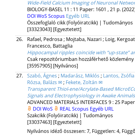
Wide-Field Calcium Imaging of Neuronal Networ
BIOLOGY-BASEL
11
:
11
Paper: 1601 , 21 p.
(2022
DOI
WoS
Scopus
Egyéb URL
Összefoglaló cikk (Folyóiratcikk) | Tudományos
[33323043]
[Egyeztetett]
26.
Rafael, Pedrosa
;
Mojtaba, Nazari
;
Loig, Kergoa
Francesco, Battaglia
Hippocampal ripples coincide with “up-state” an
Csak repozitóriumban hozzáférhető közlemény
[35957905]
[Nyilvános]
27.
Szabó, Ágnes
;
Madarász, Miklós
;
Lantos, Zsófia
Rózsa, Balázs ✉
;
Fekete, Zoltán ✉
Transparent Thiol‐ene/Acrylate‐Based MicroEC
Signals and Electrophysiology in Awake Animals
ADVANCED MATERIALS INTERFACES
9
:
25
Paper
DOI
WoS
REAL
Scopus
Egyéb URL
Szakcikk (Folyóiratcikk) | Tudományos
[33037463]
[Egyeztetett]
Nyilvános idéző összesen: 7, Független: 4, Függő: