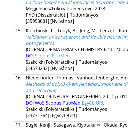
Carbon-based neural interfaces to probe retinal 
Megjelenés/Fokozatszerzés éve: 2023
PhD (Disszertáció) | Tudományos
[35958081]
[Nyilvános]
15.
Koschinski, L.
;
Lenyk, B.
;
Jung, M.
;
Lenzi, I.
;
Kam
Validation of transparent and flexible neural i
optogenetics
JOURNAL OF MATERIALS CHEMISTRY B
11
:
40
pp
DOI
Scopus
PubMed
Szakcikk (Folyóiratcikk) | Tudományos
[34573232]
[Nyilvános]
16.
Niederhoffer, Thomas
;
Vanhoestenberghe, An
Methods of poly(3,4)-ethylenedioxithiophene (P
and recording
JOURNAL OF NEURAL ENGINEERING
20
:
1
p. 01
DOI
WoS
Scopus
PubMed
Egyéb URL
Szakcikk (Folyóiratcikk) | Tudományos
[33731764]
[Egyeztetett]
17.
Sugie, Kenji
;
Sasagawa, Kiyotaka ✉
;
Okada, Ry