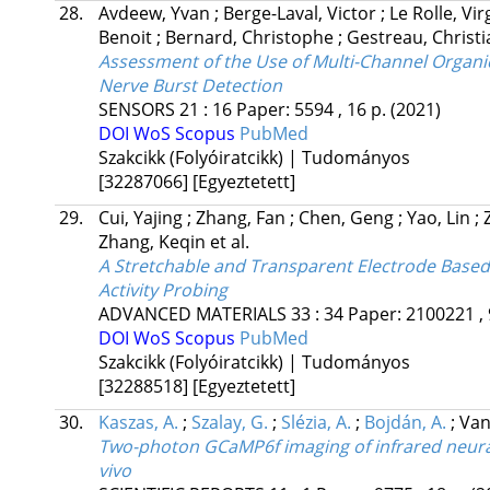
28.
Avdeew, Yvan
;
Berge-Laval, Victor
;
Le Rolle, Vi
Benoit
;
Bernard, Christophe
;
Gestreau, Christ
Assessment of the Use of Multi-Channel Organic
Nerve Burst Detection
SENSORS
21
:
16
Paper: 5594 , 16 p.
(2021)
DOI
WoS
Scopus
PubMed
Szakcikk (Folyóiratcikk) | Tudományos
[32287066]
[Egyeztetett]
29.
Cui, Yajing
;
Zhang, Fan
;
Chen, Geng
;
Yao, Lin
;
Zhang, Keqin
et al.
A Stretchable and Transparent Electrode Based 
Activity Probing
ADVANCED MATERIALS
33
:
34
Paper: 2100221 , 
DOI
WoS
Scopus
PubMed
Szakcikk (Folyóiratcikk) | Tudományos
[32288518]
[Egyeztetett]
30.
Kaszas, A.
;
Szalay, G.
;
Slézia, A.
;
Bojdán, A.
;
Van
Two-photon GCaMP6f imaging of infrared neural
vivo