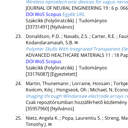
Wireless optoelectronic devices for vagus nerve
JOURNAL OF NEURAL ENGINEERING
19
:
6
p. 06
DOI
WoS
Scopus
Egyéb URL
Szakcikk (Folyóiratcikk) | Tudományos
[33731491]
[Nyilvános]
23.
Donaldson, P.D.
;
Navabi, Z.S.
;
Carter, R.E.
;
Faus
Kodandaramaiah, S.B. ✉
Polymer Skulls With Integrated Transparent Ele
ADVANCED HEALTHCARE MATERIALS
11
:
18
Pap
DOI
WoS
Scopus
Szakcikk (Folyóiratcikk) | Tudományos
[33176087]
[Egyeztetett]
24.
Martin, Thunemann
;
Lorraine, Hossain
;
Torbjø
Kıvılcım, Kılıç
;
Hongseok, Oh
;
Michael, N. Eco
Imaging through Windansee electrode arrays rev
Csak repozitóriumban hozzáférhető közlemény
[35957960]
[Nyilvános]
25.
Nietz, Angela K.
;
Popa, Laurentiu S.
;
Streng, Ma
Timothy J. ✉