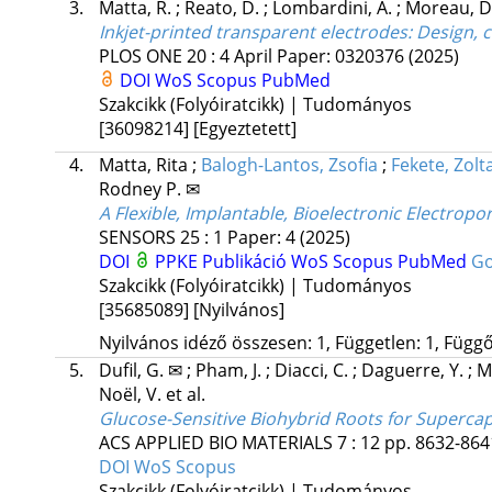
3.
Matta, R.
;
Reato, D.
;
Lombardini, A.
;
Moreau, D
Inkjet-printed transparent electrodes: Design, ch
PLOS ONE
20
:
4 April
Paper: 0320376
(2025)
DOI
WoS
Scopus
PubMed
Szakcikk (Folyóiratcikk) | Tudományos
[36098214]
[Egyeztetett]
4.
Matta, Rita
;
Balogh-Lantos, Zsofia
;
Fekete, Zolt
Rodney P. ✉
A Flexible, Implantable, Bioelectronic Electropo
SENSORS
25
:
1
Paper: 4
(2025)
DOI
PPKE Publikáció
WoS
Scopus
PubMed
Go
Szakcikk (Folyóiratcikk) | Tudományos
[35685089]
[Nyilvános]
Nyilvános idéző összesen: 1, Független: 1, Függő:
5.
Dufil, G. ✉
;
Pham, J.
;
Diacci, C.
;
Daguerre, Y.
;
M
Noël, V.
et al.
Glucose-Sensitive Biohybrid Roots for Superca
ACS APPLIED BIO MATERIALS
7
:
12
pp. 8632-8641
DOI
WoS
Scopus
Szakcikk (Folyóiratcikk) | Tudományos