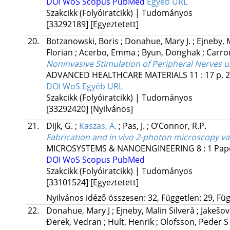
DOI
WoS
Scopus
PubMed
Egyéb URL
Szakcikk (Folyóiratcikk) | Tudományos
[33292189]
[Egyeztetett]
20.
Botzanowski, Boris
;
Donahue, Mary J.
;
Ejneby, 
Florian
;
Acerbo, Emma
;
Byun, Donghak
;
Carro
Noninvasive Stimulation of Peripheral Nerves us
ADVANCED HEALTHCARE MATERIALS
11
:
17
p. 
DOI
WoS
Egyéb URL
Szakcikk (Folyóiratcikk) | Tudományos
[33292420]
[Nyilvános]
21.
Dijk, G.
;
Kaszas, A.
;
Pas, J.
;
O’Connor, R.P.
Fabrication and in vivo 2-photon microscopy v
MICROSYSTEMS & NANOENGINEERING
8
:
1
Pap
DOI
WoS
Scopus
PubMed
Szakcikk (Folyóiratcikk) | Tudományos
[33101524]
[Egyeztetett]
Nyilvános idéző összesen: 32, Független: 29, Füg
22.
Donahue, Mary J
;
Ejneby, Malin Silverå
;
Jakešov
Đerek, Vedran
;
Hult, Henrik
;
Olofsson, Peder 