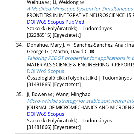
Weihua ✉
;
Li, Weidong ✉
A Modified Miniscope System for Simultaneous 
FRONTIERS IN INTEGRATIVE NEUROSCIENCE
15
DOI
WoS
Scopus
PubMed
Szakcikk (Folyóiratcikk) | Tudományos
[32288515]
[Egyeztetett]
34.
Donahue, Mary J. ✉
;
Sanchez-Sanchez, Ana
;
Ina
George G.
;
Martin, David C. ✉
Tailoring PEDOT properties for applications in 
MATERIALS SCIENCE & ENGINEERING R-REPORT
DOI
WoS
Scopus
Összefoglaló cikk (Folyóiratcikk) | Tudományos
[31481865]
[Egyeztetett]
35.
Ji, Bowen ✉
;
Wang, Minghao
Micro-wrinkle strategy for stable soft neural i
JOURNAL OF MICROMECHANICS AND MICROENG
DOI
WoS
Scopus
Szakcikk (Folyóiratcikk) | Tudományos
[31481866]
[Egyeztetett]