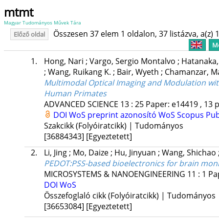
mtmt
Magyar Tudományos Művek Tára
Összesen 37 elem 1 oldalon, 37 listázva, a(z) 1
Előző oldal
Me
1.
Hong, Nari
;
Vargo, Sergio Montalvo
;
Hatanaka
;
Wang, Ruikang K.
;
Bair, Wyeth
;
Chamanzar, M
Multimodal Optical Imaging and Modulation wi
Human Primates
ADVANCED SCIENCE
13
:
25
Paper: e14419 , 13 
DOI
WoS preprint azonosító
WoS
Scopus
Pu
Szakcikk (Folyóiratcikk) | Tudományos
[36884343]
[Egyeztetett]
2.
Li, Jing
;
Mo, Daize
;
Hu, Jinyuan
;
Wang, Shichao
PEDOT:PSS-based bioelectronics for brain mon
MICROSYSTEMS & NANOENGINEERING
11
:
1
Pap
DOI
WoS
Összefoglaló cikk (Folyóiratcikk) | Tudományos
[36653084]
[Egyeztetett]