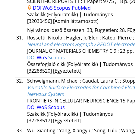
SCIENTIFIC REPORTS
11
:
1
Paper: 9775 , 18 p.
(2
DOI
WoS
Scopus
PubMed
Szakcikk (Folyóiratcikk) | Tudományos
[32030456]
[Admin láttamozott]
Nyilvános idéző összesen: 33, Független: 28, Füg
31.
Rossetti, Nicolo
;
Hagler, Jo'Elen
;
Kateb, Pierre
Neural and electromyography PEDOT electrodes 
JOURNAL OF MATERIALS CHEMISTRY C
9
:
23
pp.
DOI
WoS
Scopus
Összefoglaló cikk (Folyóiratcikk) | Tudományos
[32288520]
[Egyeztetett]
32.
Schweigmann, Michael
;
Caudal, Laura C.
;
Stop
Versatile Surface Electrodes for Combined Ele
Nervous System
FRONTIERS IN CELLULAR NEUROSCIENCE
15
Pap
DOI
WoS
Scopus
Szakcikk (Folyóiratcikk) | Tudományos
[32288517]
[Egyeztetett]
33.
Wu, Xiaoting
;
Yang, Xiangyu
;
Song, Lulu
;
Wang,