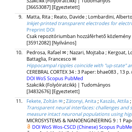
Szakcikk (Folyóiratcikk) | Tudományos
[36653087]
[Egyeztetett]
9.
Matta, Rita
;
Reato, Davide
;
Lombardini, Albert
Inkjet-printed transparent electrodes for electr
Preprint DOI
Csak repozitóriumban hozzáférhető közlemény
[35912082]
[Nyilvános]
10.
Pedrosa, Rafael ✉
;
Nazari, Mojtaba
;
Kergoat, L
Battaglia, Francesco ✉
Hippocampal ripples coincide with "up-state" an
CEREBRAL CORTEX
34
:
3
Paper: bhae083 , 13 p.
DOI
WoS
Scopus
PubMed
Szakcikk (Folyóiratcikk) | Tudományos
[34832676]
[Egyeztetett]
11.
Fekete, Zoltán ✉
;
Zátonyi, Anita
;
Kaszás, Attila
Transparent neural interfaces: challenges and
measure intact neuronal populations using hig
MICROSYSTEMS & NANOENGINEERING
9
:
1
Pape
DOI
WoS
Wos-CSCD (Chinese)
Scopus
PubMe