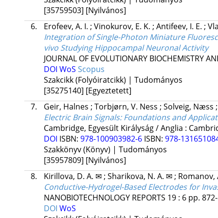
[35759503]
[Nyilvános]
6.
Erofeev, A. I.
;
Vinokurov, E. K.
;
Antifeev, I. E.
;
Vl
Integration of Single-Photon Miniature Fluores
vivo Studying Hippocampal Neuronal Activity
JOURNAL OF EVOLUTIONARY BIOCHEMISTRY AN
DOI
WoS
Scopus
Szakcikk (Folyóiratcikk) | Tudományos
[35275140]
[Egyeztetett]
7.
Geir, Halnes
;
Torbjørn, V. Ness
;
Solveig, Næss
Electric Brain Signals: Foundations and Applica
Cambridge, Egyesült Királyság / Anglia :
Cambrid
DOI
ISBN:
978-100903982-6
ISBN:
978-13165108
Szakkönyv (Könyv) | Tudományos
[35957809]
[Nyilvános]
8.
Kirillova, D. A. ✉
;
Sharikova, N. A. ✉
;
Romanov, 
Conductive-Hydrogel-Based Electrodes for Invas
NANOBIOTECHNOLOGY REPORTS
19
:
6
pp. 872-
DOI
WoS