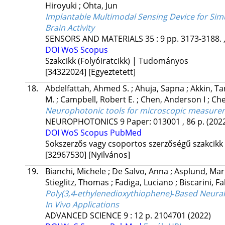
Hiroyuki
;
Ohta, Jun
Implantable Multimodal Sensing Device for Sim
Brain Activity
SENSORS AND MATERIALS
35
:
9
pp. 3173-3188. 
DOI
WoS
Scopus
Szakcikk (Folyóiratcikk) | Tudományos
[34322024]
[Egyeztetett]
18.
Abdelfattah, Ahmed S.
;
Ahuja, Sapna
;
Akkin, T
M.
;
Campbell, Robert E.
;
Chen, Anderson I
;
Che
Neurophotonic tools for microscopic measurem
NEUROPHOTONICS
9
Paper: 013001 , 86 p.
(202
DOI
WoS
Scopus
PubMed
Sokszerzős vagy csoportos szerzőségű szakcikk
[32967530]
[Nyilvános]
19.
Bianchi, Michele
;
De Salvo, Anna
;
Asplund, Mar
Stieglitz, Thomas
;
Fadiga, Luciano
;
Biscarini, F
Poly(3,4‐ethylenedioxythiophene)‐Based Neural
In Vivo Applications
ADVANCED SCIENCE
9
:
12
p. 2104701
(2022)