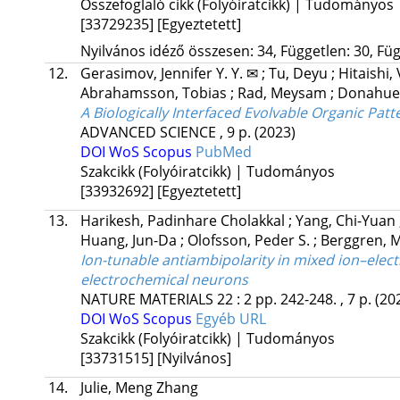
Összefoglaló cikk (Folyóiratcikk) | Tudományos
[33729235]
[Egyeztetett]
Nyilvános idéző összesen: 34, Független: 30, Füg
12.
Gerasimov, Jennifer Y. Y. ✉
;
Tu, Deyu
;
Hitaishi,
Abrahamsson, Tobias
;
Rad, Meysam
;
Donahue, 
A Biologically Interfaced Evolvable Organic Patte
ADVANCED SCIENCE
, 9 p.
(2023)
DOI
WoS
Scopus
PubMed
Szakcikk (Folyóiratcikk) | Tudományos
[33932692]
[Egyeztetett]
13.
Harikesh, Padinhare Cholakkal
;
Yang, Chi-Yuan
Huang, Jun-Da
;
Olofsson, Peder S.
;
Berggren, 
Ion-tunable antiambipolarity in mixed ion–elec
electrochemical neurons
NATURE MATERIALS
22
:
2
pp. 242-248. , 7 p.
(20
DOI
WoS
Scopus
Egyéb URL
Szakcikk (Folyóiratcikk) | Tudományos
[33731515]
[Nyilvános]
14.
Julie, Meng Zhang