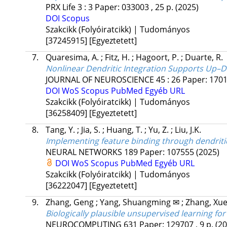
PRX Life
3
:
3
Paper: 033003 , 25 p.
(2025)
DOI
Scopus
Szakcikk (Folyóiratcikk) | Tudományos
[37245915]
[Egyeztetett]
7.
Quaresima, A.
;
Fitz, H.
;
Hagoort, P.
;
Duarte, R.
Nonlinear Dendritic Integration Supports Up–D
JOURNAL OF NEUROSCIENCE
45
:
26
Paper: 170
DOI
WoS
Scopus
PubMed
Egyéb URL
Szakcikk (Folyóiratcikk) | Tudományos
[36258409]
[Egyeztetett]
8.
Tang, Y.
;
Jia, S.
;
Huang, T.
;
Yu, Z.
;
Liu, J.K.
Implementing feature binding through dendriti
NEURAL NETWORKS
189
Paper: 107555
(2025)
DOI
WoS
Scopus
PubMed
Egyéb URL
Szakcikk (Folyóiratcikk) | Tudományos
[36222047]
[Egyeztetett]
9.
Zhang, Geng
;
Yang, Shuangming ✉
;
Zhang, Xu
Biologically plausible unsupervised learning fo
NEUROCOMPUTING
631
Paper: 129707 , 9 p.
(20