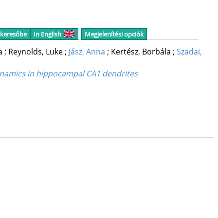
 keresőbe
In English
Megjelenítési opciók
na
;
Reynolds, Luke
;
Jász, Anna
;
Kertész, Borbála
;
Szadai,
ynamics in hippocampal CA1 dendrites