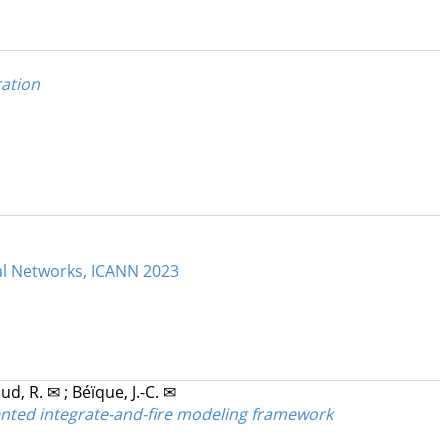
ration
ral Networks, ICANN 2023
ud, R. ✉
;
Béïque, J.-C. ✉
ented integrate-and-fire modeling framework