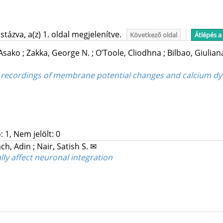
tázva, a(z) 1. oldal megjelenítve.
Következő oldal
Átlépés a
 Asako
;
Zakka, George N.
;
O’Toole, Cliodhna
;
Bilbao, Giulia
l recordings of membrane potential changes and calcium d
 1, Nem jelölt: 0
ch, Adin
;
Nair, Satish S. ✉
lly affect neuronal integration