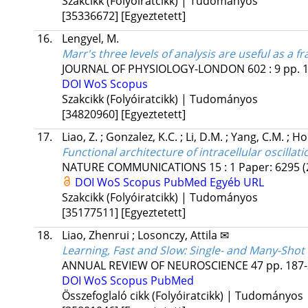
Szakcikk (Folyóiratcikk) | Tudományos
[35336672]
[Egyeztetett]
16.
Lengyel, M.
Marr's three levels of analysis are useful as a
JOURNAL OF PHYSIOLOGY-LONDON
602
:
9
pp. 
DOI
WoS
Scopus
Szakcikk (Folyóiratcikk) | Tudományos
[34820960]
[Egyeztetett]
17.
Liao, Z.
;
Gonzalez, K.C.
;
Li, D.M.
;
Yang, C.M.
;
Ho
Functional architecture of intracellular oscilla
NATURE COMMUNICATIONS
15
:
1
Paper: 6295
(
DOI
WoS
Scopus
PubMed
Egyéb URL
Szakcikk (Folyóiratcikk) | Tudományos
[35177511]
[Egyeztetett]
18.
Liao, Zhenrui
;
Losonczy, Attila ✉
Learning, Fast and Slow: Single- and Many-Sho
ANNUAL REVIEW OF NEUROSCIENCE
47
pp. 187-
DOI
WoS
Scopus
PubMed
Összefoglaló cikk (Folyóiratcikk) | Tudományos