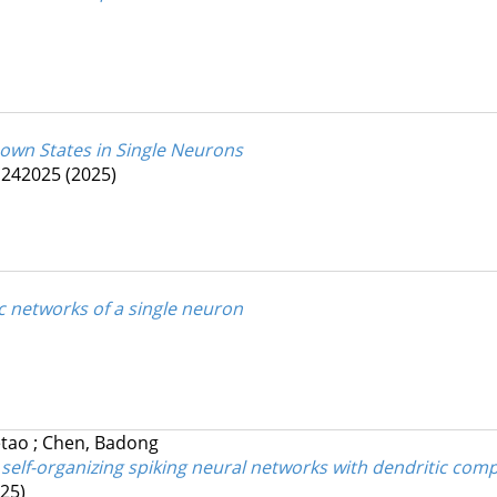
own States in Single Neurons
1242025
(2025)
c networks of a single neuron
etao
;
Chen, Badong
r self-organizing spiking neural networks with dendritic com
25)