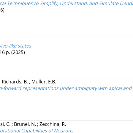
ical Techniques to Simplify, Understand, and Simulate Dendr
6)
ivo-like states
 16 p.
(2025)
;
Richards, B.
;
Muller, E.B.
-forward representations under ambiguity with apical and 
si, C.
;
Brunel, N.
;
Zecchina, R.
utational Capabilities of Neurons