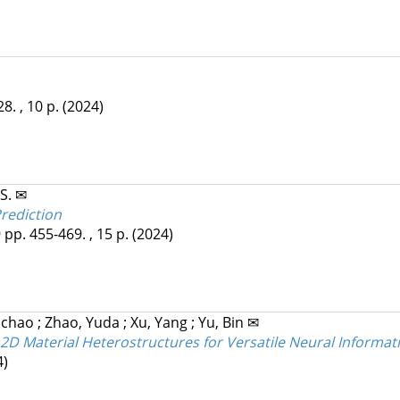
28. , 10 p.
(2024)
S. ✉
rediction
9
pp. 455-469. , 15 p.
(2024)
iachao
;
Zhao, Yuda
;
Xu, Yang
;
Yu, Bin ✉
 Material Heterostructures for Versatile Neural Informat
4)