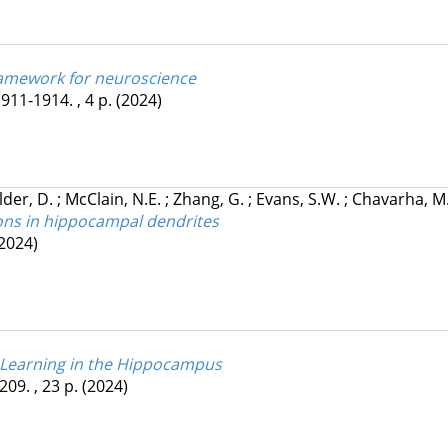
 framework for neuroscience
1911-1914. , 4 p.
(2024)
lder, D.
;
McClain, N.E.
;
Zhang, G.
;
Evans, S.W.
;
Chavarha, M
tions in hippocampal dendrites
2024)
t Learning in the Hippocampus
209. , 23 p.
(2024)