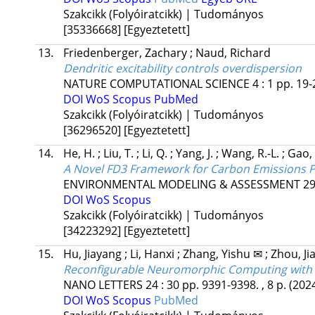
Szakcikk (Folyóiratcikk) | Tudományos
[35336668]
[Egyeztetett]
13.
Friedenberger, Zachary
;
Naud, Richard
Dendritic excitability controls overdispersion
NATURE COMPUTATIONAL SCIENCE
4
:
1
pp. 19-
DOI
WoS
Scopus
PubMed
Szakcikk (Folyóiratcikk) | Tudományos
[36296520]
[Egyeztetett]
14.
He, H.
;
Liu, T.
;
Li, Q.
;
Yang, J.
;
Wang, R.-L.
;
Gao, 
A Novel FD3 Framework for Carbon Emissions P
ENVIRONMENTAL MODELING & ASSESSMENT
2
DOI
WoS
Scopus
Szakcikk (Folyóiratcikk) | Tudományos
[34223292]
[Egyeztetett]
15.
Hu, Jiayang
;
Li, Hanxi
;
Zhang, Yishu ✉
;
Zhou, J
Reconfigurable Neuromorphic Computing with 2D
NANO LETTERS
24
:
30
pp. 9391-9398. , 8 p.
(202
DOI
WoS
Scopus
PubMed