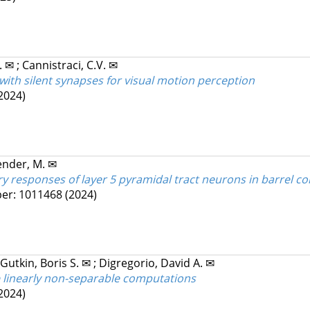
L. ✉
;
Cannistraci, C.V. ✉
th silent synapses for visual motion perception
2024)
ender, M. ✉
 responses of layer 5 pyramidal tract neurons in barrel co
er: 1011468
(2024)
Gutkin, Boris S. ✉
;
Digregorio, David A. ✉
 linearly non-separable computations
2024)