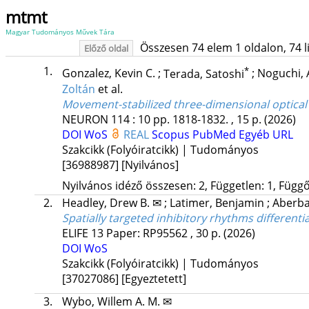
mtmt
Magyar Tudományos Művek Tára
Összesen 74 elem 1 oldalon, 74 lis
Előző oldal
1.
*
Gonzalez, Kevin C.
;
Terada, Satoshi
;
Noguchi,
Zoltán
et al.
Movement-stabilized three-dimensional optica
NEURON
114
:
10
pp. 1818-1832. , 15 p.
(2026)
DOI
WoS
REAL
Scopus
PubMed
Egyéb URL
Szakcikk (Folyóiratcikk) | Tudományos
[36988987]
[Nyilvános]
Nyilvános idéző összesen: 2, Független: 1, Függő:
2.
Headley, Drew B. ✉
;
Latimer, Benjamin
;
Aberba
Spatially targeted inhibitory rhythms differentia
ELIFE
13
Paper: RP95562 , 30 p.
(2026)
DOI
WoS
Szakcikk (Folyóiratcikk) | Tudományos
[37027086]
[Egyeztetett]
3.
Wybo, Willem A. M. ✉