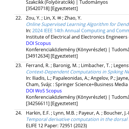
Szakcikk (Folyóiratcikk) | Tudományos
[35420718]
[Egyeztetett]
22.
Zou, Y.
;
Lin, X. ✉
;
Zhao, Y.
Online Supervised Learning Algorithm for Dendr
In:
2024 IEEE 14th Annual Computing and Com
Institute of Electrical and Electronics Engineers 
DOI
Scopus
Konferenciaközlemény (Könyvrészlet) | Tudom
[34912634]
[Egyeztetett]
23.
Ferrand, R.
;
Baronig, M.
;
Limbacher, T.
;
Legenst
Context-Dependent Computations in Spiking Ne
In: Iliadis, L.; Papaleonidas, A.; Angelov, P.; Jayne
Cham, Svájc :
Springer Science+Business Media
DOI
WoS
Scopus
Konferenciaközlemény (Könyvrészlet) | Tudom
[34256611]
[Egyeztetett]
24.
Harkin, E.F.
;
Lynn, M.B.
;
Payeur, A.
;
Boucher, J.-
Temporal derivative computation in the dorsal
ELIFE
12
Paper: 72951
(2023)