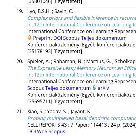
[35801046]
[Egyeztetett]
19.
Lyo, B.S.H.
;
Savin, C.
Complex priors and flexible inference in recurre
In:
12th International Conference on Learning R
International Conference on Learning Represen
Preprint DOI
Scopus
Teljes dokumentum
Konferenciaközlemény (Egyéb konferenciaköz
[35178193]
[Egyeztetett]
20.
Spieler, A.
;
Rahaman, N.
;
Martius, G.
;
Schölkopf
The Expressive Leaky Memory Neuron: an Effic
In:
12th International Conference on Learning R
International Conference on Learning Represen
Scopus
Teljes dokumentum
arXiv
Konferenciaközlemény (Egyéb konferenciaköz
[35695711]
[Egyeztetett]
21.
Xiao, S.
;
Yadav, S.
;
Jayant, K.
Probing multiplexed basal dendritic computat
CELL REPORTS
43
:
7
Paper: 114413 , 24 p.
(2024
DOI
WoS
Scopus