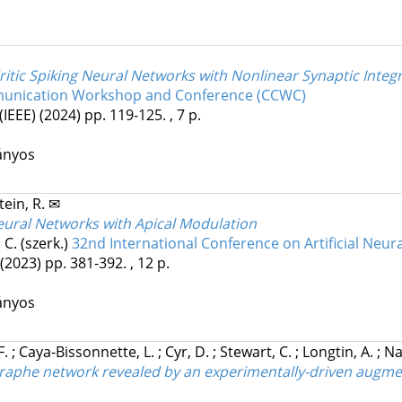
itic Spiking Neural Networks with Nonlinear Synaptic Integ
munication Workshop and Conference (CCWC)
(IEEE)
(2024)
pp. 119-125. , 7 p.
ányos
ein, R. ✉
ural Networks with Apical Modulation
, C. (szerk.)
32nd International Conference on Artificial Neu
(2023)
pp. 381-392. , 12 p.
ányos
F.
;
Caya-Bissonnette, L.
;
Cyr, D.
;
Stewart, C.
;
Longtin, A.
;
Na
 raphe network revealed by an experimentally-driven augm