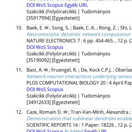
DOI
WoS
Scopus
Egyéb URL
Szakcikk (Folyóiratcikk) | Tudományos
[35917994]
[Egyeztetett]
10.
Baek, E. ✉
;
Song, S.
;
Baek, C.-K.
;
Rong, Z.
;
Shi, 
Neuromorphic dendritic network computation wi
NATURE ELECTRONICS
7
:
6
pp. 454-465. , 12 p.
(
DOI
WoS
Scopus
Szakcikk (Folyóiratcikk) | Tudományos
[35190092]
[Egyeztetett]
11.
Bast, A. ✉
;
Fruengel, R.
;
De, Kock C.P.J.
;
Oberla
Network-neuron interactions underlying sensory
PLOS COMPUTATIONAL BIOLOGY
20
:
4 April
Pap
DOI
WoS
Scopus
Szakcikk (Folyóiratcikk) | Tudományos
[34912633]
[Egyeztetett]
12.
Caze, Romain D. ✉
;
Tran-Van-Minh, Alexandra
;
Demonstration that sublinear dendrites enable
SCIENTIFIC REPORTS
14
:
1
Paper: 18226 , 12 p.
(
DOI
WoS
Scopus
PubMed
Egyéb URL