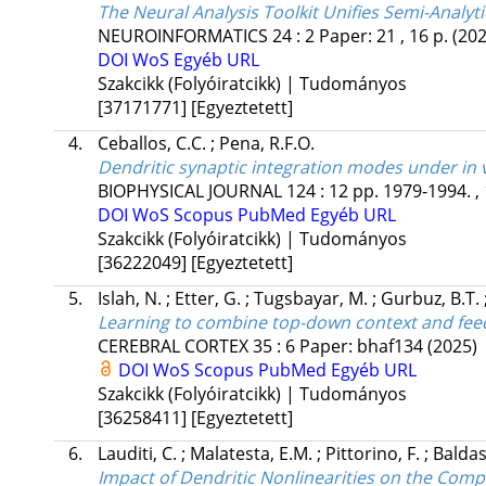
The Neural Analysis Toolkit Unifies Semi-Analyt
NEUROINFORMATICS
24
:
2
Paper: 21 , 16 p.
(202
DOI
WoS
Egyéb URL
Szakcikk (Folyóiratcikk) | Tudományos
[37171771]
[Egyeztetett]
4.
Ceballos, C.C.
;
Pena, R.F.O.
Dendritic synaptic integration modes under in v
BIOPHYSICAL JOURNAL
124
:
12
pp. 1979-1994. ,
DOI
WoS
Scopus
PubMed
Egyéb URL
Szakcikk (Folyóiratcikk) | Tudományos
[36222049]
[Egyeztetett]
5.
Islah, N.
;
Etter, G.
;
Tugsbayar, M.
;
Gurbuz, B.T.
Learning to combine top-down context and feed
CEREBRAL CORTEX
35
:
6
Paper: bhaf134
(2025)
DOI
WoS
Scopus
PubMed
Egyéb URL
Szakcikk (Folyóiratcikk) | Tudományos
[36258411]
[Egyeztetett]
6.
Lauditi, C.
;
Malatesta, E.M.
;
Pittorino, F.
;
Baldas
Impact of Dendritic Nonlinearities on the Comp