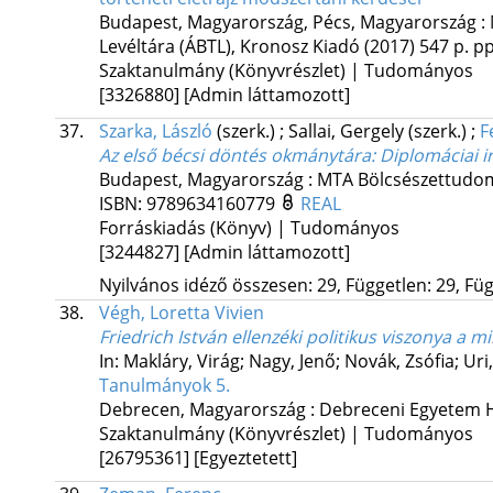
Budapest, Magyarország,
Pécs, Magyarország :
Levéltára (ÁBTL)
,
Kronosz Kiadó
(2017)
547 p.
pp
Szaktanulmány (Könyvrészlet) | Tudományos
[3326880]
[Admin láttamozott]
37.
Szarka, László
(szerk.)
;
Sallai, Gergely
(szerk.)
;
F
Az első bécsi döntés okmánytára
: Diplomáciai i
Budapest, Magyarország :
MTA Bölcsészettudom
ISBN:
9789634160779
REAL
Forráskiadás (Könyv) | Tudományos
[3244827]
[Admin láttamozott]
Nyilvános idéző összesen: 29, Független: 29, Füg
38.
Végh, Loretta Vivien
Friedrich István ellenzéki politikus viszonya a
In: Makláry, Virág; Nagy, Jenő; Novák, Zsófia; Ur
Tanulmányok 5.
Debrecen, Magyarország :
Debreceni Egyetem H
Szaktanulmány (Könyvrészlet) | Tudományos
[26795361]
[Egyeztetett]