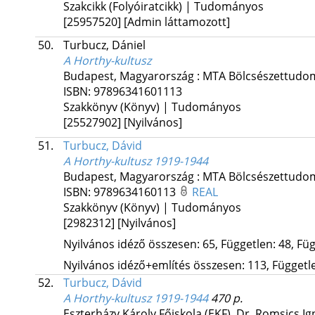
Szakcikk (Folyóiratcikk) | Tudományos
[25957520]
[Admin láttamozott]
50.
Turbucz, Dániel
A Horthy-kultusz
Budapest, Magyarország :
MTA Bölcsészettudo
ISBN:
97896341601113
Szakkönyv (Könyv) | Tudományos
[25527902]
[Nyilvános]
51.
Turbucz, Dávid
A Horthy-kultusz 1919-1944
Budapest, Magyarország :
MTA Bölcsészettudom
ISBN:
9789634160113
REAL
Szakkönyv (Könyv) | Tudományos
[2982312]
[Nyilvános]
Nyilvános idéző összesen: 65, Független: 48, Füg
Nyilvános idéző+említés összesen: 113, Független
52.
Turbucz, Dávid
A Horthy-kultusz 1919-1944
470 p.
Eszterházy Károly Főiskola (EKF)
,
Dr. Romsics Ig