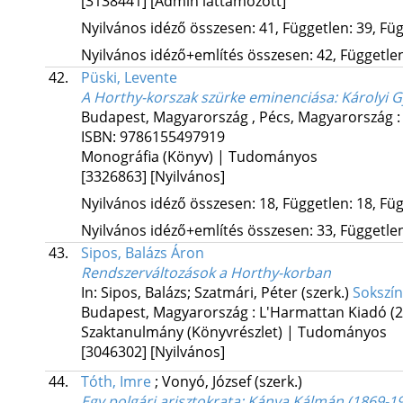
[3138441]
[Admin láttamozott]
Nyilvános idéző összesen: 41, Független: 39, Füg
Nyilvános idéző+említés összesen: 42, Független:
42.
Püski, Levente
A Horthy-korszak szürke eminenciása: Károlyi G
Budapest, Magyarország ,
Pécs, Magyarország 
ISBN:
9786155497919
Monográfia (Könyv) | Tudományos
[3326863]
[Nyilvános]
Nyilvános idéző összesen: 18, Független: 18, Füg
Nyilvános idéző+említés összesen: 33, Független:
43.
Sipos, Balázs Áron
Rendszerváltozások a Horthy-korban
In: Sipos, Balázs; Szatmári, Péter (szerk.)
Sokszín
Budapest, Magyarország :
L'Harmattan Kiadó
(
Szaktanulmány (Könyvrészlet) | Tudományos
[3046302]
[Nyilvános]
44.
Tóth, Imre
;
Vonyó, József
(szerk.)
Egy polgári arisztokrata
: Kánya Kálmán (1869-1