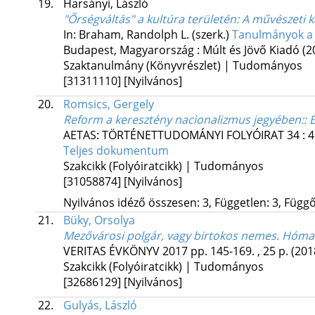
19.
Harsányi, László
"Őrségváltás" a kultúra területén
: A művészeti 
In: Braham, Randolph L. (szerk.)
Tanulmányok a 
Budapest, Magyarország :
Múlt és Jövő Kiadó
(2
Szaktanulmány (Könyvrészlet) | Tudományos
[31311110]
[Nyilvános]
20.
Romsics, Gergely
Reform a keresztény nacionalizmus jegyében:
: 
AETAS: TÖRTÉNETTUDOMÁNYI FOLYÓIRAT
34
:
4
Teljes dokumentum
Szakcikk (Folyóiratcikk) | Tudományos
[31058874]
[Nyilvános]
Nyilvános idéző összesen: 3, Független: 3, Függő:
21.
Büky, Orsolya
Mezővárosi polgár, vagy birtokos nemes. Hóman
VERITAS ÉVKÖNYV
2017
pp. 145-169. , 25 p.
(201
Szakcikk (Folyóiratcikk) | Tudományos
[32686129]
[Nyilvános]
22.
Gulyás, László