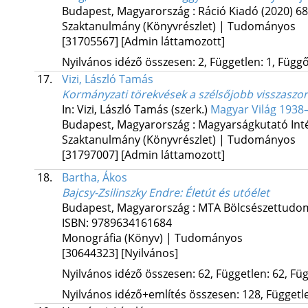
Budapest, Magyarország :
Ráció Kiadó
(2020)
68
Szaktanulmány (Könyvrészlet) | Tudományos
[31705567]
[Admin láttamozott]
Nyilvános idéző összesen: 2, Független: 1, Függő:
17.
Vizi, László Tamás
Kormányzati törekvések a szélsőjobb visszaszor
In: Vizi, László Tamás (szerk.)
Magyar Világ 1938
Budapest, Magyarország :
Magyarságkutató Int
Szaktanulmány (Könyvrészlet) | Tudományos
[31797007]
[Admin láttamozott]
18.
Bartha, Ákos
Bajcsy-Zsilinszky Endre
: Életút és utóélet
Budapest, Magyarország :
MTA Bölcsészettudom
ISBN:
9789634161684
Monográfia (Könyv) | Tudományos
[30644323]
[Nyilvános]
Nyilvános idéző összesen: 62, Független: 62, Füg
Nyilvános idéző+említés összesen: 128, Független