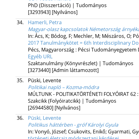
PhD (Disszertáció) | Tudományos
[3293943]
[Nyilvános]
34.
Hamerli, Petra
Magyar-olasz kapcsolatok Németország árnyék
In: Ács, K; Bódog, F; Mechler, M; Mészáros, O; Pó
2017 Tanulmánykötet = 6th Interdisciplinary D
Pécs, Magyarország :
Pécsi Tudományegyetem 
Egyéb URL
Szaktanulmány (Könyvrészlet) | Tudományos
[3273440]
[Admin láttamozott]
35.
Püski, Levente
Politikai napló – Kozma-módra
MÚLTUNK - POLITIKATÖRTÉNETI FOLYÓIRAT
62
Szakcikk (Folyóiratcikk) | Tudományos
[26944580]
[Nyilvános]
36.
Püski, Levente
Politikus háttérben - gróf Károlyi Gyula
In: Vonyó, József; Csukovits, Enikő; Gyarmati, Gy
történeti életrajz módszertani kérdései