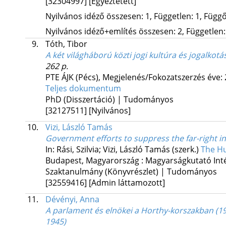
[32304997]
[Egyeztetett]
Nyilvános idéző összesen: 1, Független: 1, Függő:
Nyilvános idéző+említés összesen: 2, Független: 
9.
Tóth, Tibor
A két világháború közti jogi kultúra és jogalkotá
262 p.
PTE ÁJK (Pécs),
Megjelenés/Fokozatszerzés éve:
Teljes dokumentum
PhD (Disszertáció) | Tudományos
[32127511]
[Nyilvános]
10.
Vizi, László Tamás
Government efforts to suppress the far-right in
In: Rási, Szilvia; Vizi, László Tamás (szerk.)
The H
Budapest, Magyarország :
Magyarságkutató Int
Szaktanulmány (Könyvrészlet) | Tudományos
[32559416]
[Admin láttamozott]
11.
Dévényi, Anna
A parlament és elnökei a Horthy-korszakban (1
1945)