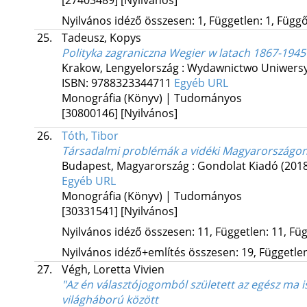
[27403489]
[Nyilvános]
Nyilvános idéző összesen: 1, Független: 1, Függő:
25.
Tadeusz, Kopys
Polityka zagraniczna Wegier w latach 1867-1945
Krakow, Lengyelország :
Wydawnictwo Uniwersyt
ISBN:
9788323344711
Egyéb URL
Monográfia (Könyv) | Tudományos
[30800146]
[Nyilvános]
26.
Tóth, Tibor
Társadalmi problémák a vidéki Magyarországon é
Budapest, Magyarország :
Gondolat Kiadó
(201
Egyéb URL
Monográfia (Könyv) | Tudományos
[30331541]
[Nyilvános]
Nyilvános idéző összesen: 11, Független: 11, Füg
Nyilvános idéző+említés összesen: 19, Független:
27.
Végh, Loretta Vivien
"Az én választójogomból született az egész ma 
világháború között