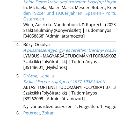
Keine Demokratie und trotzdem Krise(n)
: Unga
In: Michaela, Maier; Maria, Mesner; Robert, Kr
den 1920er und 1930er Jahren : Spanien – Portu
Österreich
Wien, Ausztria :
Vandenhoeck & Ruprecht
(2023
Szaktanulmány (Könyvrészlet) | Tudományos
[34058868]
[Admin láttamozott]
4.
Büky, Orsolya
A pusztaszentgyörgyi és tetétleni Darányi család
LYMBUS - MAGYARSÁGTUDOMÁNYI FORRÁSKÖ
Szakcikk (Folyóiratcikk) | Tudományos
[35148601]
[Nyilvános]
5.
Drócsa, Izabella
Szálasi Ferenc sajtóperei 1937-1938 között
AETAS: TÖRTÉNETTUDOMÁNYI FOLYÓIRAT
37
:
3
Szakcikk (Folyóiratcikk) | Tudományos
[33262099]
[Admin láttamozott]
Nyilvános idéző összesen: 1, Független: 1, Függő:
6.
Peterecz, Zoltán