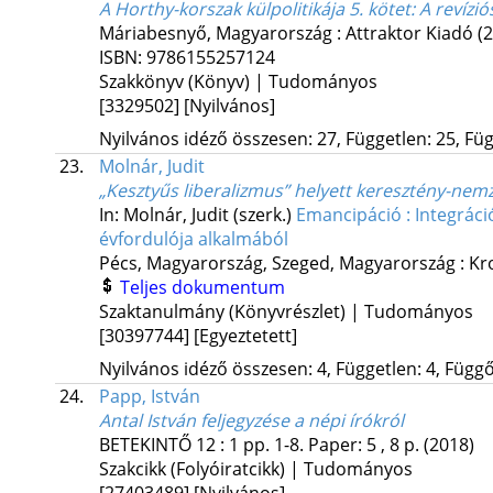
A Horthy-korszak külpolitikája 5. kötet: A revíz
Máriabesnyő, Magyarország :
Attraktor Kiadó
(
ISBN:
9786155257124
Szakkönyv (Könyv) | Tudományos
[3329502]
[Nyilvános]
Nyilvános idéző összesen: 27, Független: 25, Füg
23.
Molnár, Judit
„Kesztyűs liberalizmus” helyett keresztény-nem
In: Molnár, Judit (szerk.)
Emancipáció : Integráci
évfordulója alkalmából
Pécs, Magyarország,
Szeged, Magyarország :
Kr
Teljes dokumentum
Szaktanulmány (Könyvrészlet) | Tudományos
[30397744]
[Egyeztetett]
Nyilvános idéző összesen: 4, Független: 4, Függő:
24.
Papp, István
Antal István feljegyzése a népi írókról
BETEKINTŐ
12
:
1
pp. 1-8. Paper: 5 , 8 p.
(2018)
Szakcikk (Folyóiratcikk) | Tudományos