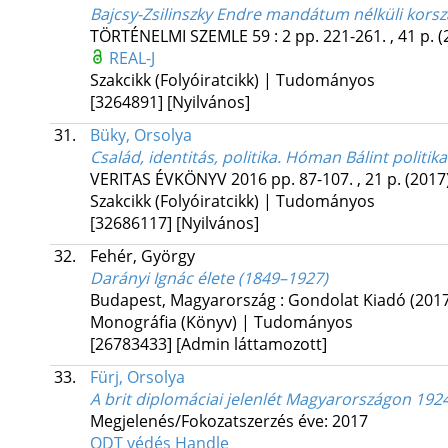
Bajcsy-Zsilinszky Endre mandátum nélküli kors
TÖRTÉNELMI SZEMLE
59
:
2
pp. 221-261. , 41 p.
(
REAL-J
Szakcikk (Folyóiratcikk) | Tudományos
[3264891]
[Nyilvános]
31.
Büky, Orsolya
Család, identitás, politika. Hóman Bálint politik
VERITAS ÉVKÖNYV
2016
pp. 87-107. , 21 p.
(2017
Szakcikk (Folyóiratcikk) | Tudományos
[32686117]
[Nyilvános]
32.
Fehér, György
Darányi Ignác élete (1849–1927)
Budapest, Magyarország :
Gondolat Kiadó
(201
Monográfia (Könyv) | Tudományos
[26783433]
[Admin láttamozott]
33.
Fürj, Orsolya
A brit diplomáciai jelenlét Magyarországon 192
Megjelenés/Fokozatszerzés éve: 2017
ODT védés
Handle