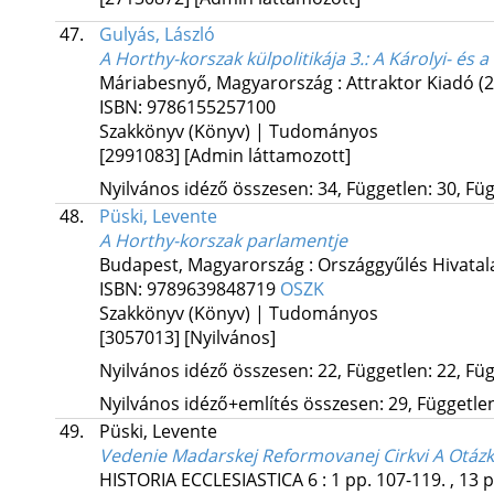
47.
Gulyás, László
A Horthy-korszak külpolitikája 3.
: A Károlyi- és
Máriabesnyő, Magyarország :
Attraktor Kiadó
(
ISBN:
9786155257100
Szakkönyv (Könyv) | Tudományos
[2991083]
[Admin láttamozott]
Nyilvános idéző összesen: 34, Független: 30, Füg
48.
Püski, Levente
A Horthy-korszak parlamentje
Budapest, Magyarország :
Országgyűlés Hivatal
ISBN:
9789639848719
OSZK
Szakkönyv (Könyv) | Tudományos
[3057013]
[Nyilvános]
Nyilvános idéző összesen: 22, Független: 22, Füg
Nyilvános idéző+említés összesen: 29, Független:
49.
Püski, Levente
Vedenie Madarskej Reformovanej Cirkvi A Otáz
HISTORIA ECCLESIASTICA
6
:
1
pp. 107-119. , 13 