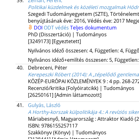
39.
Zeman, Ferenc
Politikai küzdelmek és közéleti mozgalmak Hó
Szegedi Tudományegyetem (SZTE)
,
Történelemt
benyújtásának éve: 2016,
Védés éve: 2017
Megje
DOI
ODT védés
Teljes dokumentum
PhD (Disszertáció) | Tudományos
[3249173]
[Egyeztetett]
Nyilvános idéző összesen: 4, Független: 4, Függő:
Nyilvános idéző+említés összesen: 5, Független: 
40.
Debreceni, Péter
Kerepeszki Róbert (2014): A „tépelődő gentlem
KÖZÉP-EURÓPAI KÖZLEMÉNYEK
9
:
4
pp. 268-272
Recenzió/kritika (Folyóiratcikk) | Tudományos
[26250161]
[Admin láttamozott]
41.
Gulyás, László
A Horthy-korszak külpolitikája 4.: A revíziós sik
Máriabesnyő, Magyarország :
Attraktor Kiadó
(
ISBN:
9786155257117
Szakkönyv (Könyv) | Tudományos