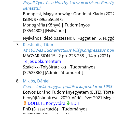
Royall Tyler és a Horthy-korszak krízisei.
: Pénzüg
keresztül
Budapest, Magyarország :
Gondolat Kiadó
(202
ISBN:
9789635563975
Monográfia (Könyv) | Tudományos
[33544302]
[Nyilvános]
Nyilvános idéző összesen: 8, Független: 5, Függő:
7.
Klestenitz, Tibor
Az 1938-as Eucharisztikus Világkongresszus pol
MAGYAR SION
15
:
2
pp. 225-238. , 14 p.
(2021)
Teljes dokumentum
Szakcikk (Folyóiratcikk) | Tudományos
[32525862]
[Admin láttamozott]
8.
Miklós, Dániel
Csehszlovák-magyar politikai kapcsolatok 1938-
Eötvös Loránd Tudományegyetem (ELTE)
,
Törté
benyújtásának éve: 2020,
Védés éve: 2021
Megje
DOI
ELTE Könyvtára
EDIT
PhD (Disszertáció) | Tudományos