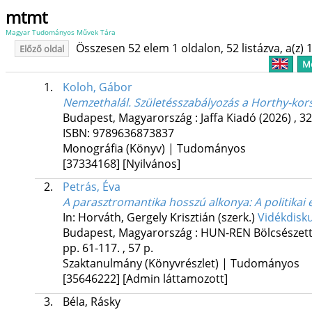
mtmt
Magyar Tudományos Művek Tára
Összesen 52 elem 1 oldalon, 52 listázva, a(z) 1
Előző oldal
Me
1.
Koloh, Gábor
Nemzethalál. Születésszabályozás a Horthy-ko
Budapest, Magyarország :
Jaffa Kiadó
(2026)
,
32
ISBN:
9789636873837
Monográfia (Könyv) | Tudományos
[37334168]
[Nyilvános]
2.
Petrás, Éva
A parasztromantika hosszú alkonya
: A politika
In: Horváth, Gergely Krisztián (szerk.)
Vidékdisku
Budapest, Magyarország :
HUN-REN Bölcsészett
pp. 61-117. , 57 p.
Szaktanulmány (Könyvrészlet) | Tudományos
[35646222]
[Admin láttamozott]
3.
Béla, Rásky