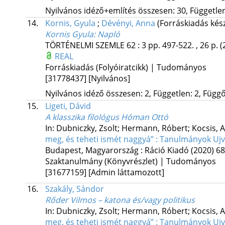
Nyilvános idéző+említés összesen: 30, Független:
14.
Kornis, Gyula
;
Dévényi, Anna
(Forráskiadás kész
Kornis Gyula: Napló
TÖRTÉNELMI SZEMLE
62
:
3
pp. 497-522. , 26 p.
(
REAL
Forráskiadás (Folyóiratcikk) | Tudományos
[31778437]
[Nyilvános]
Nyilvános idéző összesen: 2, Független: 2, Függő:
15.
Ligeti, Dávid
A klasszika filológus Hóman Ottó
In: Dubniczky, Zsolt; Hermann, Róbert; Kocsis, A
meg, és teheti ismét naggyá” : Tanulmányok Uj
Budapest, Magyarország :
Ráció Kiadó
(2020)
68
Szaktanulmány (Könyvrészlet) | Tudományos
[31677159]
[Admin láttamozott]
16.
Szakály, Sándor
Rőder Vilmos – katona és/vagy politikus
In: Dubniczky, Zsolt; Hermann, Róbert; Kocsis, A
meg, és teheti ismét naggyá” : Tanulmányok Uj