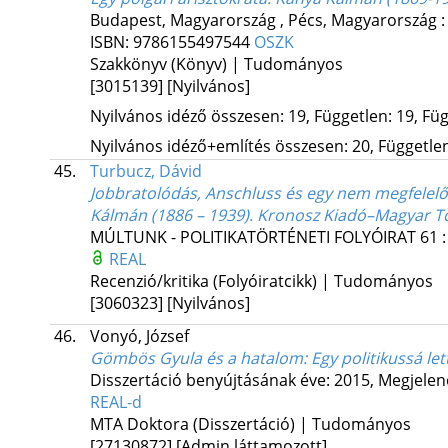
Budapest, Magyarország ,
Pécs, Magyarország 
ISBN:
9786155497544
OSZK
Szakkönyv (Könyv) | Tudományos
[3015139]
[Nyilvános]
Nyilvános idéző összesen: 19, Független: 19, Füg
Nyilvános idéző+említés összesen: 20, Független:
45.
Turbucz, Dávid
Jobbratolódás, Anschluss és egy nem megfelelő
Kálmán (1886 – 1939). Kronosz Kiadó–Magyar Tö
MÚLTUNK - POLITIKATÖRTÉNETI FOLYÓIRAT
61
REAL
Recenzió/kritika (Folyóiratcikk) | Tudományos
[3060323]
[Nyilvános]
46.
Vonyó, József
Gömbös Gyula és a hatalom
: Egy politikussá le
Disszertáció benyújtásának éve: 2015,
Megjelen
REAL-d
MTA Doktora (Disszertáció) | Tudományos
[27130872]
[Admin láttamozott]