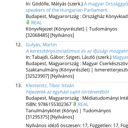
In: Gödölle, Mátyás (szerk.)
A magyar Országgyűlé
speakers of the Hungarian Parliament
Budapest, Magyarország :
Országház Könyvkia
REAL
Könyvfejezet (Könyvrészlet) | Tudományos
[32068485]
[Nyilvános]
12.
Gulyás, Martin
A keresztényszocializmus és az ifjúsági mozgal
In: Tabajdi, Gábor; Szigeti, László (szerk.)
Magyar
Budapest, Magyarország :
Magyar Cserkészszöv
Szaktanulmány (Könyvrészlet) | Ismeretterjeszt
[32523907]
[Nyilvános]
13.
Klestenitz, Tibor István
Fejezetek az egyházi sajtó történetéből
Budapest, Magyarország :
Médiatudományi Inté
ISBN:
9786155302367
REAL
Tanulmánykötet (Könyv) | Tudományos
[31295375]
[Nyilvános]
Nyilvános idéző összesen: 17, Független: 17, Füg