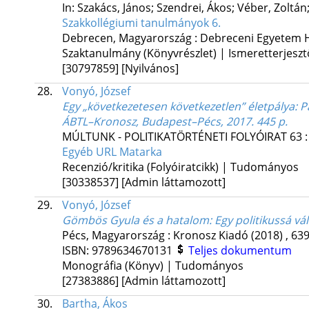
In: Szakács, János; Szendrei, Ákos; Véber, Zoltán;
Szakkollégiumi tanulmányok 6.
Debrecen, Magyarország :
Debreceni Egyetem H
Szaktanulmány (Könyvrészlet) | Ismeretterjeszt
[30797859]
[Nyilvános]
28.
Vonyó, József
Egy „következetesen következetlen” életpálya
: 
ÁBTL–Kronosz, Budapest–Pécs, 2017. 445 p.
MÚLTUNK - POLITIKATÖRTÉNETI FOLYÓIRAT
63
Egyéb URL
Matarka
Recenzió/kritika (Folyóiratcikk) | Tudományos
[30338537]
[Admin láttamozott]
29.
Vonyó, József
Gömbös Gyula és a hatalom
: Egy politikussá vá
Pécs, Magyarország :
Kronosz Kiadó
(2018)
,
639
ISBN:
9789634670131
Teljes dokumentum
Monográfia (Könyv) | Tudományos
[27383886]
[Admin láttamozott]
30.
Bartha, Ákos