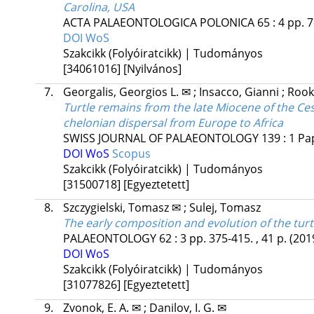
Carolina, USA
ACTA PALAEONTOLOGICA POLONICA
65
:
4
pp. 7
DOI
WoS
Szakcikk (Folyóiratcikk) | Tudományos
[34061016]
[Nyilvános]
7.
Georgalis, Georgios L. ✉
;
Insacco, Gianni
;
Rook
Turtle remains from the late Miocene of the Ces
chelonian dispersal from Europe to Africa
SWISS JOURNAL OF PALAEONTOLOGY
139
:
1
Pap
DOI
WoS
Scopus
Szakcikk (Folyóiratcikk) | Tudományos
[31500718]
[Egyeztetett]
8.
Szczygielski, Tomasz ✉
;
Sulej, Tomasz
The early composition and evolution of the turtle
PALAEONTOLOGY
62
:
3
pp. 375-415. , 41 p.
(201
DOI
WoS
Szakcikk (Folyóiratcikk) | Tudományos
[31077826]
[Egyeztetett]
9.
Zvonok, E. A. ✉
;
Danilov, I. G. ✉