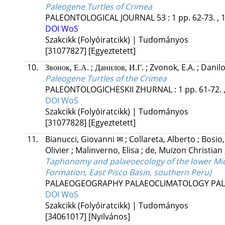
Paleogene Turtles of Crimea
PALEONTOLOGICAL JOURNAL
53
:
1
pp. 62-73. , 
DOI
WoS
Szakcikk (Folyóiratcikk) | Tudományos
[31077827]
[Egyeztetett]
10.
Звонок, Е.А.
;
Данилов, И.Г.
;
Zvonok, E.A.
;
Danilov
Paleogene Turtles of the Crimea
PALEONTOLOGICHESKII ZHURNAL
:
1
pp. 61-72. 
DOI
WoS
Szakcikk (Folyóiratcikk) | Tudományos
[31077828]
[Egyeztetett]
11.
Bianucci, Giovanni ✉
;
Collareta, Alberto
;
Bosio,
Olivier
;
Malinverno, Elisa
;
de, Muizon Christian
Taphonomy and palaeoecology of the lower Mioc
Formation, East Pisco Basin, southern Peru)
PALAEOGEOGRAPHY PALAEOCLIMATOLOGY PA
DOI
WoS
Szakcikk (Folyóiratcikk) | Tudományos
[34061017]
[Nyilvános]