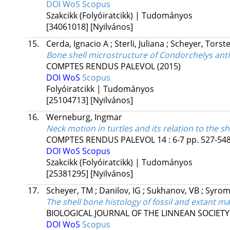
DOI
WoS
Scopus
Szakcikk (Folyóiratcikk) | Tudományos
[34061018]
[Nyilvános]
15.
Cerda, Ignacio A
;
Sterli, Juliana
;
Scheyer, Torst
Bone shell microstructure of Condorchelys antiq
COMPTES RENDUS PALEVOL
(2015)
DOI
WoS
Scopus
Folyóiratcikk | Tudományos
[25104713]
[Nyilvános]
16.
Werneburg, Ingmar
Neck motion in turtles and its relation to the s
COMPTES RENDUS PALEVOL
14
:
6-7
pp. 527-548
DOI
WoS
Scopus
Szakcikk (Folyóiratcikk) | Tudományos
[25381295]
[Nyilvános]
17.
Scheyer, TM
;
Danilov, IG
;
Sukhanov, VB
;
Syrom
The shell bone histology of fossil and extant mar
BIOLOGICAL JOURNAL OF THE LINNEAN SOCIETY
DOI
WoS
Scopus