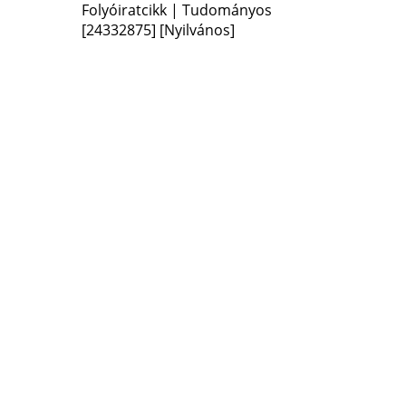
Folyóiratcikk | Tudományos
[24332875]
[Nyilvános]