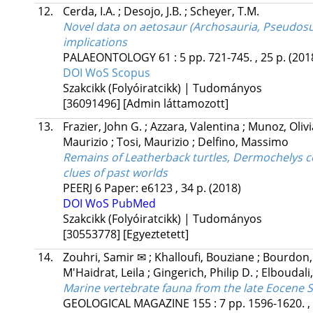
12.
Cerda, I.A.
;
Desojo, J.B.
;
Scheyer, T.M.
Novel data on aetosaur (Archosauria, Pseudos
implications
PALAEONTOLOGY
61
:
5
pp. 721-745. , 25 p.
(201
DOI
WoS
Scopus
Szakcikk (Folyóiratcikk) | Tudományos
[36091496]
[Admin láttamozott]
13.
Frazier, John G.
;
Azzara, Valentina
;
Munoz, Oliv
Maurizio
;
Tosi, Maurizio
;
Delfino, Massimo
Remains of Leatherback turtles, Dermochelys co
clues of past worlds
PEERJ
6
Paper: e6123 , 34 p.
(2018)
DOI
WoS
PubMed
Szakcikk (Folyóiratcikk) | Tudományos
[30553778]
[Egyeztetett]
14.
Zouhri, Samir ✉
;
Khalloufi, Bouziane
;
Bourdon, 
M'Haidrat, Leila
;
Gingerich, Philip D.
;
Elboudali,
Marine vertebrate fauna from the late Eocene
GEOLOGICAL MAGAZINE
155
:
7
pp. 1596-1620. ,