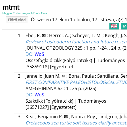
mtmt
Magyar Tudományos Művek Tára
Összesen 17 elem 1 oldalon, 17 listázva, a(z) 1
Előző oldal
Me
1.
Ebel, R. ✉
;
Herrel, A.
;
Scheyer, T. M.
;
Keogh, J. S
Review of osteoderm function and future resea
JOURNAL OF ZOOLOGY
325
:
1
pp. 1-24. , 24 p.
(2
DOI
WoS
Összefoglaló cikk (Folyóiratcikk) | Tudományos
[35859118]
[Egyeztetett]
2.
Jannello, Juan M. ✉
;
Bona, Paula
;
Santillana, Se
FIRST COMPARATIVE PALEOHISTOLOGICAL STUD
AMEGHINIANA
62
:
1
, 25 p.
(2025)
DOI
WoS
Szakcikk (Folyóiratcikk) | Tudományos
[36571227]
[Egyeztetett]
3.
Kear, Benjamin P. ✉
;
Nohra, Roy
;
Lindgren, Jo
Cretaceous sea turtle soft tissues clarify ancest