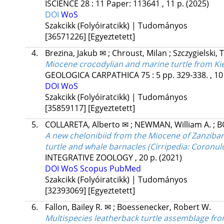
ISCIENCE
28
:
11
Paper: 113641 , 11 p.
(2025)
DOI
WoS
Szakcikk (Folyóiratcikk) | Tudományos
[36571226]
[Egyeztetett]
4.
Brezina, Jakub ✉
;
Chroust, Milan
;
Szczygielski,
Miocene crocodylian and marine turtle from Kie
GEOLOGICA CARPATHICA
75
:
5
pp. 329-338. , 10
DOI
WoS
Szakcikk (Folyóiratcikk) | Tudományos
[35859117]
[Egyeztetett]
5.
COLLARETA, Alberto ✉
;
NEWMAN, William A.
;
B
A new chelonibiid from the Miocene of Zanzibar (
turtle and whale barnacles (Cirripedia: Coronul
INTEGRATIVE ZOOLOGY
, 20 p.
(2021)
DOI
WoS
Scopus
PubMed
Szakcikk (Folyóiratcikk) | Tudományos
[32393069]
[Egyeztetett]
6.
Fallon, Bailey R. ✉
;
Boessenecker, Robert W.
Multispecies leatherback turtle assemblage fr