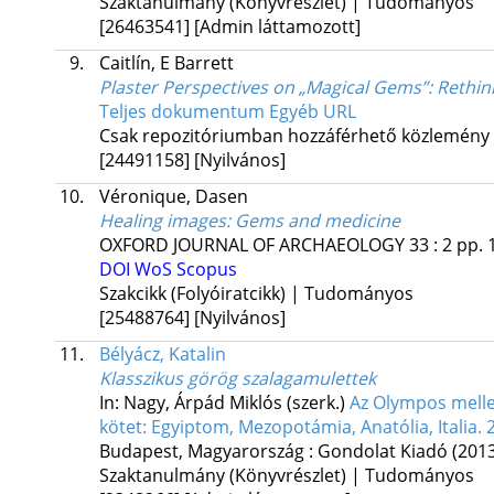
Szaktanulmány (Könyvrészlet) | Tudományos
[26463541]
[Admin láttamozott]
9.
Caitlín, E Barrett
Plaster Perspectives on „Magical Gems”
: Rethin
Teljes dokumentum
Egyéb URL
Csak repozitóriumban hozzáférhető közlemény
[24491158]
[Nyilvános]
10.
Véronique, Dasen
Healing images
: Gems and medicine
OXFORD JOURNAL OF ARCHAEOLOGY
33
:
2
pp. 
DOI
WoS
Scopus
Szakcikk (Folyóiratcikk) | Tudományos
[25488764]
[Nyilvános]
11.
Bélyácz, Katalin
Klasszikus görög szalagamulettek
In: Nagy, Árpád Miklós (szerk.)
Az Olympos melle
kötet: Egyiptom, Mezopotámia, Anatólia, Italia.
Budapest, Magyarország :
Gondolat Kiadó
(201
Szaktanulmány (Könyvrészlet) | Tudományos