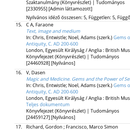
Szaktanulmány (Könyvrészlet) | Tudományos
[2330955]
[Admin láttamozott]
Nyilvános idéző összesen: 5, Független: 5, Függő:
15.
C A, Faraone
Text, image and medium
In: Chris, Entwistle; Noel, Adams (szerk.)
Gems o
Antiquity, C. AD 200-600
London, Egyesült Királyság / Anglia :
British Mu
Könyvfejezet (Könyvrészlet) | Tudományos
[24460928]
[Nyilvános]
16.
V, Dasen
Magic and Medicine. Gems and the Power of Se
In: Chris, Entwistle; Noel, Adams (szerk.)
Gems o
Antiquity, C. AD 200-600
London, Egyesült Királyság / Anglia :
British Mu
Teljes dokumentum
Könyvfejezet (Könyvrészlet) | Tudományos
[24459127]
[Nyilvános]
17.
Richard, Gordon
;
Francisco, Marco Simon