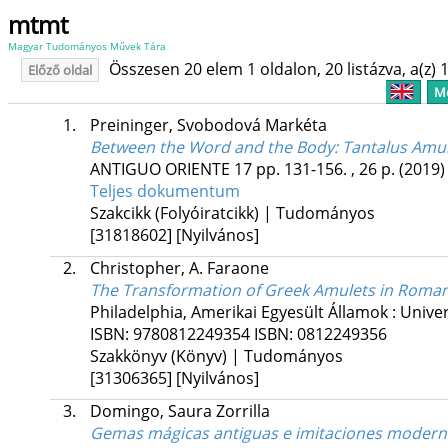
mtmt
Magyar Tudományos Művek Tára
Összesen 20 elem 1 oldalon, 20 listázva, a(z) 1
Előző oldal
Me
1.
Preininger, Svobodová Markéta
Between the Word and the Body
: Tantalus Amu
ANTIGUO ORIENTE
17
pp. 131-156. , 26 p.
(2019)
Teljes dokumentum
Szakcikk (Folyóiratcikk) | Tudományos
[31818602]
[Nyilvános]
2.
Christopher, A. Faraone
The Transformation of Greek Amulets in Roman
Philadelphia, Amerikai Egyesült Államok :
Univer
ISBN:
9780812249354
ISBN:
0812249356
Szakkönyv (Könyv) | Tudományos
[31306365]
[Nyilvános]
3.
Domingo, Saura Zorrilla
Gemas mágicas antiguas e imitaciones modern