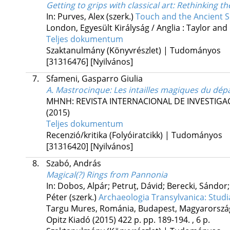
Getting to grips with classical art
: Rethinking t
In: Purves, Alex (szerk.)
Touch and the Ancient 
London, Egyesült Királyság / Anglia :
Taylor and 
Teljes dokumentum
Szaktanulmány (Könyvrészlet) | Tudományos
[31316476]
[Nyilvános]
7.
Sfameni, Gasparro Giulia
A. Mastrocinque: Les intailles magiques du dép
MHNH: REVISTA INTERNACIONAL DE INVESTIGA
(2015)
Teljes dokumentum
Recenzió/kritika (Folyóiratcikk) | Tudományos
[31316420]
[Nyilvános]
8.
Szabó, András
Magical(?) Rings from Pannonia
In: Dobos, Alpár; Petruț, Dávid; Berecki, Sándor;
Péter (szerk.)
Archaeologia Transylvanica: Stud
Targu Mures, Románia,
Budapest, Magyarorszá
Opitz Kiadó
(2015)
422 p.
pp. 189-194. , 6 p.