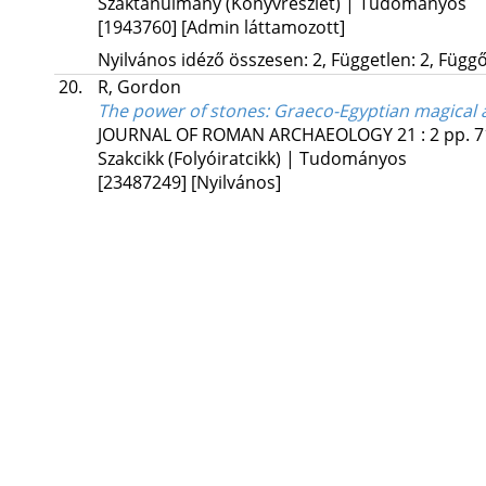
Szaktanulmány (Könyvrészlet) | Tudományos
[1943760]
[Admin láttamozott]
Nyilvános idéző összesen: 2, Független: 2, Függő:
20.
R, Gordon
The power of stones
: Graeco-Egyptian magical
JOURNAL OF ROMAN ARCHAEOLOGY
21
:
2
pp. 7
Szakcikk (Folyóiratcikk) | Tudományos
[23487249]
[Nyilvános]