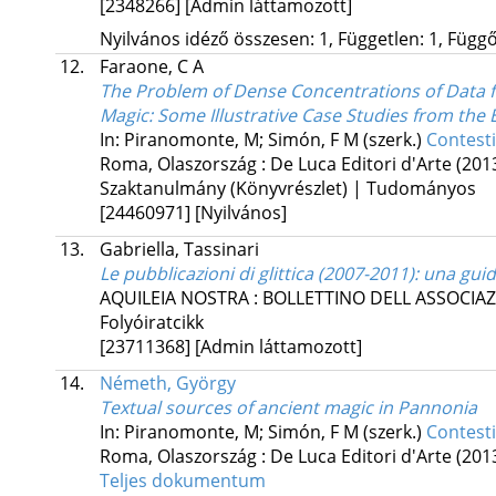
[2348266]
[Admin láttamozott]
Nyilvános idéző összesen: 1, Független: 1, Függő:
12.
Faraone, C A
The Problem of Dense Concentrations of Data 
Magic
: Some Illustrative Case Studies from the 
In: Piranomonte, M; Simón, F M (szerk.)
Contesti
Roma, Olaszország :
De Luca Editori d'Arte
(201
Szaktanulmány (Könyvrészlet) | Tudományos
[24460971]
[Nyilvános]
13.
Gabriella, Tassinari
Le pubblicazioni di glittica (2007-2011): una guid
AQUILEIA NOSTRA : BOLLETTINO DELL ASSOCIA
Folyóiratcikk
[23711368]
[Admin láttamozott]
14.
Németh, György
Textual sources of ancient magic in Pannonia
In: Piranomonte, M; Simón, F M (szerk.)
Contesti
Roma, Olaszország :
De Luca Editori d'Arte
(201
Teljes dokumentum