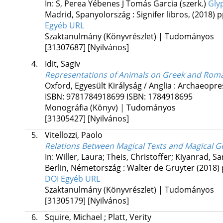
In: S, Perea Yébenes J Tomás Garcia (szerk.)
Gly
Madrid, Spanyolország :
Signifer libros
,
(2018)
p
Egyéb URL
Szaktanulmány (Könyvrészlet) | Tudományos
[31307687]
[Nyilvános]
4.
Idit, Sagiv
Representations of Animals on Greek and Ro
Oxford, Egyesült Királyság / Anglia :
Archaeopres
ISBN:
9781784918699
ISBN:
1784918695
Monográfia (Könyv) | Tudományos
[31305427]
[Nyilvános]
5.
Vitellozzi, Paolo
Relations Between Magical Texts and Magical 
In: Willer, Laura; Theis, Christoffer; Kiyanrad, Sa
Berlin, Németország :
Walter de Gruyter
(2018)
DOI
Egyéb URL
Szaktanulmány (Könyvrészlet) | Tudományos
[31305179]
[Nyilvános]
6.
Squire, Michael
;
Platt, Verity