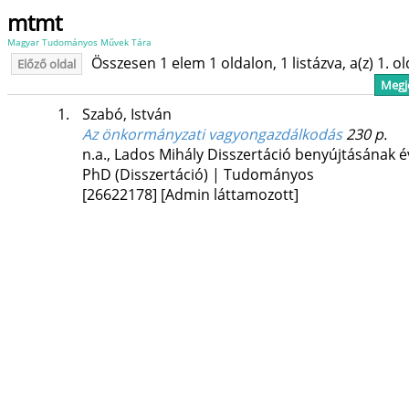
mtmt
Magyar Tudományos Művek Tára
Összesen 1 elem 1 oldalon, 1 listázva, a(z) 1. o
Előző oldal
Megje
1.
Szabó, István
Az önkormányzati vagyongazdálkodás
230 p.
n.a.,
Lados Mihály
Disszertáció benyújtásának é
PhD (Disszertáció) | Tudományos
[26622178]
[Admin láttamozott]