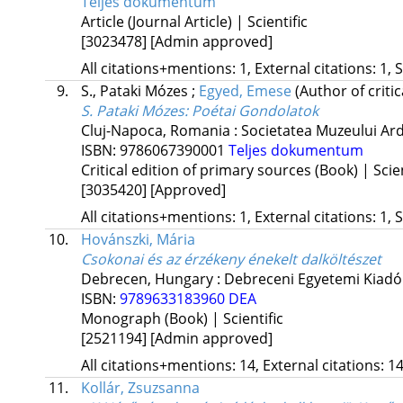
Teljes dokumentum
Article (Journal Article) | Scientific
[3023478]
[Admin approved]
All citations+mentions: 1, External citations: 1, 
9.
S., Pataki Mózes
;
Egyed, Emese
(Author of critic
S. Pataki Mózes: Poétai Gondolatok
Cluj-Napoca, Romania :
Societatea Muzeului Ar
ISBN:
9786067390001
Teljes dokumentum
Critical edition of primary sources (Book) | Scien
[3035420]
[Approved]
All citations+mentions: 1, External citations: 1, 
10.
Hovánszki, Mária
Csokonai és az érzékeny énekelt dalköltészet
Debrecen, Hungary :
Debreceni Egyetemi Kiadó
ISBN:
9789633183960
DEA
Monograph (Book) | Scientific
[2521194]
[Admin approved]
All citations+mentions: 14, External citations: 14
11.
Kollár, Zsuzsanna