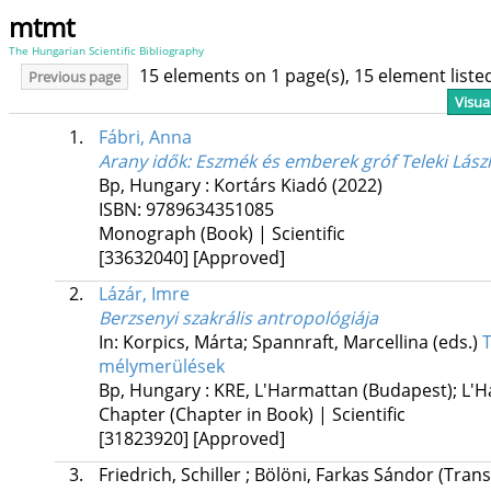
mtmt
The Hungarian Scientific Bibliography
15 elements on 1 page(s), 15 element list
Previous page
Visua
1.
Fábri, Anna
Arany idők
: Eszmék és emberek gróf Teleki Lász
Bp, Hungary :
Kortárs Kiadó
(2022)
ISBN:
9789634351085
Monograph (Book) | Scientific
[33632040]
[Approved]
2.
Lázár, Imre
Berzsenyi szakrális antropológiája
In: Korpics, Márta; Spannraft, Marcellina (eds.)
T
mélymerülések
Bp, Hungary :
KRE
,
L'Harmattan (Budapest); L'H
Chapter (Chapter in Book) | Scientific
[31823920]
[Approved]
3.
Friedrich, Schiller
;
Bölöni, Farkas Sándor
(Trans