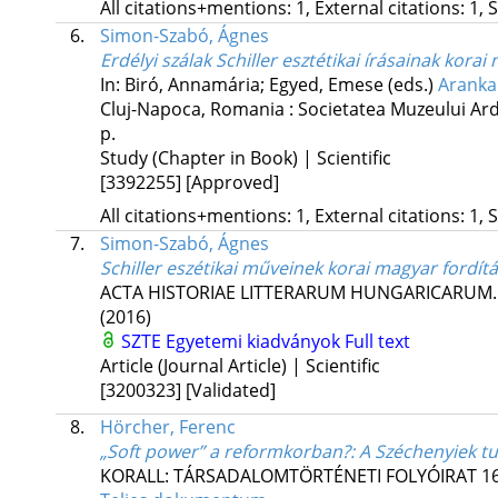
All citations+mentions: 1, External citations: 1, 
6.
Simon-Szabó, Ágnes
Erdélyi szálak Schiller esztétikai írásainak kor
In: Biró, Annamária; Egyed, Emese (eds.)
Aranka
Cluj-Napoca, Romania :
Societatea Muzeului Ar
p.
Study (Chapter in Book) | Scientific
[3392255]
[Approved]
All citations+mentions: 1, External citations: 1, 
7.
Simon-Szabó, Ágnes
Schiller eszétikai műveinek korai magyar fordítá
ACTA HISTORIAE LITTERARUM HUNGARICARUM. 
(2016)
SZTE Egyetemi kiadványok
Full text
Article (Journal Article) | Scientific
[3200323]
[Validated]
8.
Hörcher, Ferenc
„Soft power” a reformkorban?
: A Széchenyiek t
KORALL: TÁRSADALOMTÖRTÉNETI FOLYÓIRAT
1