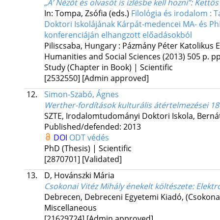
„A’ Nézőt és olvasót is ízlésbe kell hozni”
: Kettő
In: Tompa, Zsófia (eds.)
Filológia és irodalom 
Doktori Iskolájának Kárpát-medencei MA- és Ph
konferenciáján elhangzott előadásokból
Piliscsaba, Hungary :
Pázmány Péter Katolikus E
Humanities and Social Sciences
(2013)
505 p.
pp
Study (Chapter in Book) | Scientific
[2532550]
[Admin approved]
12.
Simon-Szabó, Ágnes
Werther-fordítások kulturális átértelmezései 180
SZTE
,
Irodalomtudományi Doktori Iskola,
Berná
Published/defended: 2013
DOI
ODT védés
PhD (Thesis) | Scientific
[2870701]
[Validated]
13.
D, Hovánszki Mária
Csokonai Vitéz Mihály énekelt költészete
: Elektr
Debrecen, Debreceni Egyetemi Kiadó, (Csokona
Miscellaneous
[21629724]
[Admin approved]