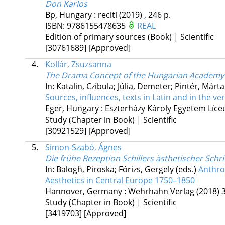
Don Karlos
Bp, Hungary :
reciti
(2019)
,
246 p.
ISBN:
9786155478635
REAL
Edition of primary sources (Book) | Scientific
[30761689]
[Approved]
4.
Kollár, Zsuzsanna
The Drama Concept of the Hungarian Academy o
In: Katalin, Czibula; Júlia, Demeter; Pintér, Már
Sources, influences, texts in Latin and in the v
Eger, Hungary :
Eszterházy Károly Egyetem Líc
Study (Chapter in Book) | Scientific
[30921529]
[Approved]
5.
Simon-Szabó, Ágnes
Die frühe Rezeption Schillers ästhetischer Schr
In: Balogh, Piroska; Fórizs, Gergely (eds.)
Anthro
Aesthetics in Central Europe 1750–1850
Hannover, Germany :
Wehrhahn Verlag
(2018)
Study (Chapter in Book) | Scientific
[3419703]
[Approved]