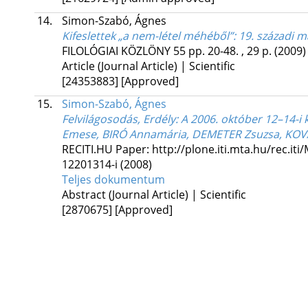
14.
Simon-Szabó, Ágnes
Kifeslettek „a nem-létel méhéből”
: 19. századi 
FILOLÓGIAI KÖZLÖNY
55
pp. 20-48. , 29 p.
(2009)
Article (Journal Article) | Scientific
[24353883]
[Approved]
15.
Simon-Szabó, Ágnes
Felvilágosodás, Erdély: A 2006. október 12–14-
Emese, BIRÓ Annamária, DEMETER Zsuzsa, KOVÁ
RECITI.HU
Paper: http://plone.iti.mta.hu/rec.
12201314-i
(2008)
Teljes dokumentum
Abstract (Journal Article) | Scientific
[2870675]
[Approved]