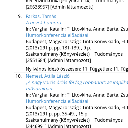
Recenzió/kritika (Folyóiratcikk) | Tudományos
[26638957]
[Admin láttamozott]
9.
Farkas, Tamás
A nevek humora
In: Vargha, Katalin; T. Litovkina, Anna; Barta, Z
Humorkonferencia előadásai
Budapest, Magyarország :
Tinta Könyvkiadó
,
EL
(2013)
291 p.
pp. 131-139. , 9 p.
Szaktanulmány (Könyvrészlet) | Tudományos
[2551684]
[Admin láttamozott]
Nyilvános idéző összesen: 11, Független: 11, Füg
10.
Nemesi, Attila László
„A nagy vörös óriás föl fog robbanni”: az implika
műsoraiban
In: Vargha, Katalin; T. Litovkina, Anna; Barta, Z
Humorkonferencia előadásai
Budapest, Magyarország :
Tinta Könyvkiadó
,
EL
(2013)
291 p.
pp. 35-49. , 15 p.
Szaktanulmány (Könyvrészlet) | Tudományos
[2446991]
[Admin láttamozott]