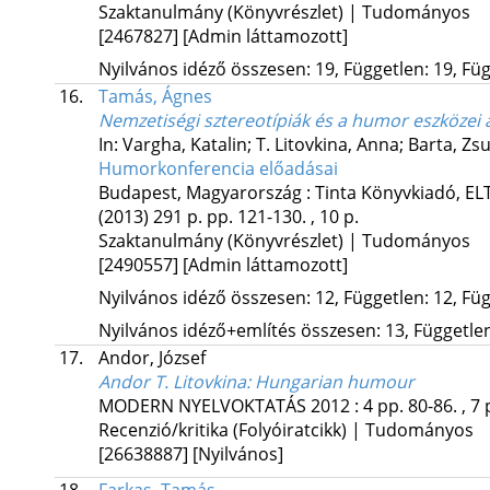
Szaktanulmány (Könyvrészlet) | Tudományos
[2467827]
[Admin láttamozott]
Nyilvános idéző összesen: 19, Független: 19, Füg
16.
Tamás, Ágnes
Nemzetiségi sztereotípiák és a humor eszközei 
In: Vargha, Katalin; T. Litovkina, Anna; Barta, Z
Humorkonferencia előadásai
Budapest, Magyarország :
Tinta Könyvkiadó
,
EL
(2013)
291 p.
pp. 121-130. , 10 p.
Szaktanulmány (Könyvrészlet) | Tudományos
[2490557]
[Admin láttamozott]
Nyilvános idéző összesen: 12, Független: 12, Füg
Nyilvános idéző+említés összesen: 13, Független:
17.
Andor, József
Andor T. Litovkina: Hungarian humour
MODERN NYELVOKTATÁS
2012
:
4
pp. 80-86. , 7 
Recenzió/kritika (Folyóiratcikk) | Tudományos
[26638887]
[Nyilvános]