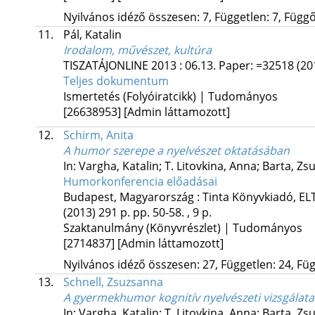
Nyilvános idéző összesen: 7, Független: 7, Függő:
11.
Pál, Katalin
Irodalom, művészet, kultúra
TISZATÁJONLINE
2013
:
06.13.
Paper: =32518
(20
Teljes dokumentum
Ismertetés (Folyóiratcikk) | Tudományos
[26638953]
[Admin láttamozott]
12.
Schirm, Anita
A humor szerepe a nyelvészet oktatásában
In: Vargha, Katalin; T. Litovkina, Anna; Barta, Z
Humorkonferencia előadásai
Budapest, Magyarország :
Tinta Könyvkiadó
,
EL
(2013)
291 p.
pp. 50-58. , 9 p.
Szaktanulmány (Könyvrészlet) | Tudományos
[2714837]
[Admin láttamozott]
Nyilvános idéző összesen: 27, Független: 24, Füg
13.
Schnell, Zsuzsanna
A gyermekhumor kognitív nyelvészeti vizsgálata
In: Vargha, Katalin; T. Litovkina, Anna; Barta, Z