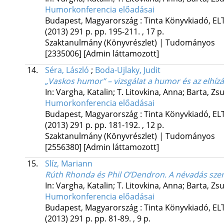
Humorkonferencia előadásai
Budapest, Magyarország :
Tinta Könyvkiadó
,
EL
(2013)
291 p.
pp. 195-211. , 17 p.
Szaktanulmány (Könyvrészlet) | Tudományos
[2335006]
[Admin láttamozott]
14.
Séra, László
;
Boda-Ujlaky, Judit
„Vaskos humor” – vizsgálat a humor és az elhízá
In: Vargha, Katalin; T. Litovkina, Anna; Barta, Z
Humorkonferencia előadásai
Budapest, Magyarország :
Tinta Könyvkiadó
,
EL
(2013)
291 p.
pp. 181-192. , 12 p.
Szaktanulmány (Könyvrészlet) | Tudományos
[2556380]
[Admin láttamozott]
15.
Slíz, Mariann
Rúth Rhonda és Phil O’Dendron. A névadás sze
In: Vargha, Katalin; T. Litovkina, Anna; Barta, Z
Humorkonferencia előadásai
Budapest, Magyarország :
Tinta Könyvkiadó
,
EL
(2013)
291 p.
pp. 81-89. , 9 p.