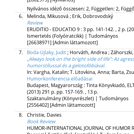
Nyilvános idéző összesen: 2, Független: 2, Függő:
6.
Melinda, Mikusová
;
Erik, Dobrovodskỷ
Review
ERUDITIO - EDUCATIO
9
:
3
pp. 141-142. , 2 p.
(20
Ismertetés (Folyóiratcikk) | Tudományos
[26638971]
[Admin láttamozott]
7.
Boda-Ujlaky, Judit
;
Horváth, Andrea
;
Záhorszki,
„Always look on the bright side of life”
: Az agre
humorstílussal és a gelotofóbiával.
In: Vargha, Katalin; T. Litovkina, Anna; Barta, Z
Humorkonferencia előadásai
Budapest, Magyarország :
Tinta Könyvkiadó
,
EL
(2013)
291 p.
pp. 157-169. , 13 p.
Szaktanulmány (Könyvrészlet) | Tudományos
[2556402]
[Admin láttamozott]
8.
Christie, Davies
Book Review
HUMOR-INTERNATIONAL JOURNAL OF HUMOR 