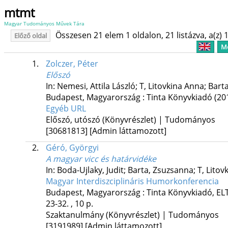
mtmt
Magyar Tudományos Művek Tára
Összesen 21 elem 1 oldalon, 21 listázva, a(z) 1
Előző oldal
Me
1.
Zolczer, Péter
Előszó
In: Nemesi, Attila László; T, Litovkina Anna; Bart
Budapest, Magyarország :
Tinta Könyvkiadó
(20
Egyéb URL
Előszó, utószó (Könyvrészlet) | Tudományos
[30681813]
[Admin láttamozott]
2.
Géró, Györgyi
A magyar vicc és határvidéke
In: Boda-Ujlaky, Judit; Barta, Zsuzsanna; T, Litov
Magyar Interdiszciplináris Humorkonferencia
Budapest, Magyarország :
Tinta Könyvkiadó
,
EL
23-32. , 10 p.
Szaktanulmány (Könyvrészlet) | Tudományos
[3191989]
[Admin láttamozott]