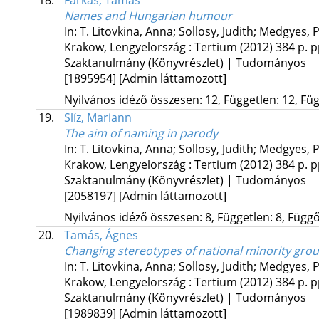
18.
Farkas, Tamás
Names and Hungarian humour
In: T. Litovkina, Anna; Sollosy, Judith; Medgyes,
Krakow, Lengyelország :
Tertium
(2012)
384 p.
p
Szaktanulmány (Könyvrészlet) | Tudományos
[1895954]
[Admin láttamozott]
Nyilvános idéző összesen: 12, Független: 12, Füg
19.
Slíz, Mariann
The aim of naming in parody
In: T. Litovkina, Anna; Sollosy, Judith; Medgyes,
Krakow, Lengyelország :
Tertium
(2012)
384 p.
p
Szaktanulmány (Könyvrészlet) | Tudományos
[2058197]
[Admin láttamozott]
Nyilvános idéző összesen: 8, Független: 8, Függő:
20.
Tamás, Ágnes
Changing stereotypes of national minority gro
In: T. Litovkina, Anna; Sollosy, Judith; Medgyes,
Krakow, Lengyelország :
Tertium
(2012)
384 p.
p
Szaktanulmány (Könyvrészlet) | Tudományos
[1989839]
[Admin láttamozott]