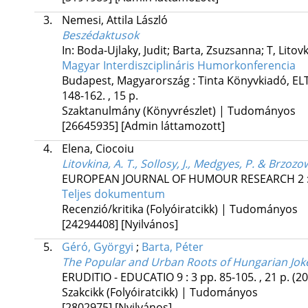
3.
Nemesi, Attila László
Beszédaktusok
In: Boda-Ujlaky, Judit; Barta, Zsuzsanna; T, Litov
Magyar Interdiszciplináris Humorkonferencia
Budapest, Magyarország :
Tinta Könyvkiadó
,
EL
148-162. , 15 p.
Szaktanulmány (Könyvrészlet) | Tudományos
[26645935]
[Admin láttamozott]
4.
Elena, Ciocoiu
Litovkina, A. T., Sollosy, J., Medgyes, P. & Brz
EUROPEAN JOURNAL OF HUMOUR RESEARCH
2
Teljes dokumentum
Recenzió/kritika (Folyóiratcikk) | Tudományos
[24294408]
[Nyilvános]
5.
Géró, Györgyi
;
Barta, Péter
The Popular and Urban Roots of Hungarian Jok
ERUDITIO - EDUCATIO
9
:
3
pp. 85-105. , 21 p.
(20
Szakcikk (Folyóiratcikk) | Tudományos
[2802975]
[Nyilvános]