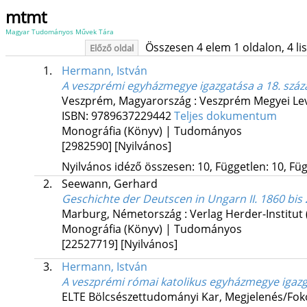
mtmt
Magyar Tudományos Művek Tára
Összesen 4 elem 1 oldalon, 4 list
Előző oldal
1.
Hermann, István
A veszprémi egyházmegye igazgatása a 18. szá
Veszprém, Magyarország :
Veszprém Megyei Lev
ISBN:
9789637229442
Teljes dokumentum
Monográfia (Könyv) | Tudományos
[2982590]
[Nyilvános]
Nyilvános idéző összesen: 10, Független: 10, Füg
2.
Seewann, Gerhard
Geschichte der Deutscen in Ungarn II. 1860 bis 
Marburg, Németország :
Verlag Herder-Institut
Monográfia (Könyv) | Tudományos
[22527719]
[Nyilvános]
3.
Hermann, István
A veszprémi római katolikus egyházmegye igazg
ELTE Bölcsészettudományi Kar
,
Megjelenés/Foko