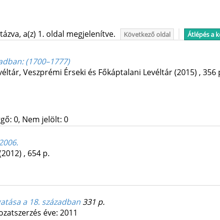
ázva, a(z) 1. oldal megjelenítve.
Következő oldal
Átlépés a 
zadban
: (1700–1777)
éltár
,
Veszprémi Érseki és Főkáptalani Levéltár
(2015)
,
356 
gő: 0, Nem jelölt: 0
2006.
(2012)
,
654 p.
atása a 18. században
331 p.
zatszerzés éve: 2011