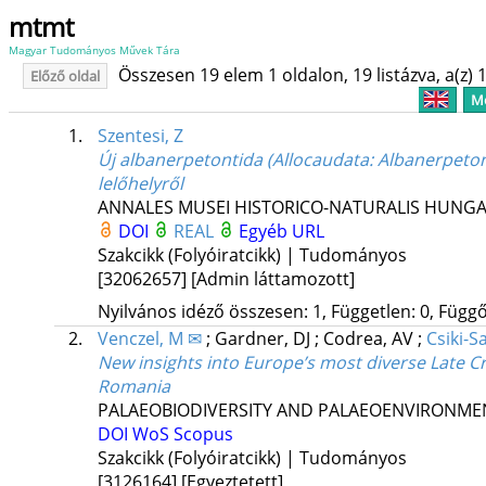
mtmt
Magyar Tudományos Művek Tára
Összesen 19 elem 1 oldalon, 19 listázva, a(z) 1
Előző oldal
Me
1.
Szentesi, Z
Új albanerpetontida (Allocaudata: Albanerpetont
lelőhelyről
ANNALES MUSEI HISTORICO-NATURALIS HUNGA
DOI
REAL
Egyéb URL
Szakcikk (Folyóiratcikk) | Tudományos
[32062657]
[Admin láttamozott]
Nyilvános idéző összesen: 1, Független: 0, Függő:
2.
Venczel, M ✉
;
Gardner, DJ
;
Codrea, AV
;
Csiki-S
New insights into Europe’s most diverse Late 
Romania
PALAEOBIODIVERSITY AND PALAEOENVIRONME
DOI
WoS
Scopus
Szakcikk (Folyóiratcikk) | Tudományos
[3126164]
[Egyeztetett]