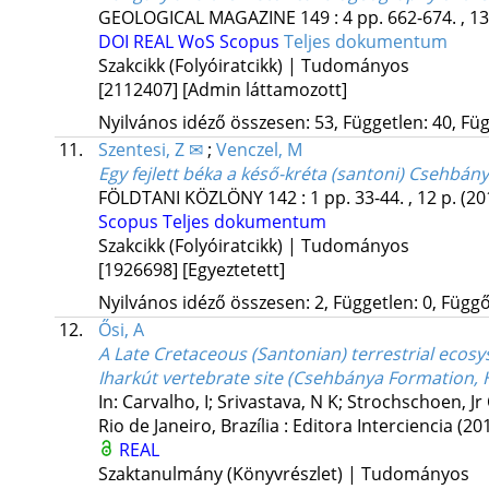
GEOLOGICAL MAGAZINE
149
:
4
pp. 662-674. , 1
DOI
REAL
WoS
Scopus
Teljes dokumentum
Szakcikk (Folyóiratcikk) | Tudományos
[2112407]
[Admin láttamozott]
Nyilvános idéző összesen: 53, Független: 40, Füg
11.
Szentesi, Z ✉
;
Venczel, M
Egy fejlett béka a késő-kréta (santoni) Csehbán
FÖLDTANI KÖZLÖNY
142
:
1
pp. 33-44. , 12 p.
(20
Scopus
Teljes dokumentum
Szakcikk (Folyóiratcikk) | Tudományos
[1926698]
[Egyeztetett]
Nyilvános idéző összesen: 2, Független: 0, Függő:
12.
Ősi, A
A Late Cretaceous (Santonian) terrestrial ecos
Iharkút vertebrate site (Csehbánya Formation,
In: Carvalho, I; Srivastava, N K; Strochschoen, Jr 
Rio de Janeiro, Brazília :
Editora Interciencia
(20
REAL
Szaktanulmány (Könyvrészlet) | Tudományos