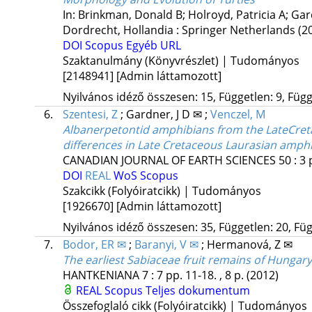
In: Brinkman, Donald B; Holroyd, Patricia A; Gar
Dordrecht, Hollandia :
Springer Netherlands
(2
DOI
Scopus
Egyéb URL
Szaktanulmány (Könyvrészlet) | Tudományos
[2148941]
[Admin láttamozott]
Nyilvános idéző összesen: 15, Független: 9, Függő
6.
Szentesi, Z
;
Gardner, J D ✉
;
Venczel, M
Albanerpetontid amphibians from the LateCreta
differences in Late Cretaceous Laurasian amp
CANADIAN JOURNAL OF EARTH SCIENCES
50
:
3
DOI
REAL
WoS
Scopus
Szakcikk (Folyóiratcikk) | Tudományos
[1926670]
[Admin láttamozott]
Nyilvános idéző összesen: 35, Független: 20, Füg
7.
Bodor, ER ✉
;
Baranyi, V ✉
;
Hermanová, Z ✉
The earliest Sabiaceae fruit remains of Hungary
HANTKENIANA
7
:
7
pp. 11-18. , 8 p.
(2012)
REAL
Scopus
Teljes dokumentum
Összefoglaló cikk (Folyóiratcikk) | Tudományos