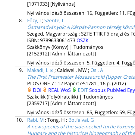
[1971933]
[Nyilvános]
Nyilvános idéző összesen: 16, Független: 11, Füg
8.
Főzy, I
;
Szente, I
Ősmaradványok
: A Kárpát-Pannon térség kövül
Szeged, Magyarország :
SZTE TTIK Földrajzi és 
ISBN:
9789633061473
OSZK
Szakkönyv (Könyv) | Tudományos
[2152912]
[Admin láttamozott]
Nyilvános idéző összesen: 5, Független: 4, Függő:
9.
Makadi, L ✉
;
Caldwell, MW
;
Osi, A
The First Freshwater Mosasauroid (Upper Cret
PLOS ONE
7
:
12
Paper: e51781 , 16 p.
(2012)
DOI
REAL
WoS
EDIT
Scopus
PubMed
Eg
Szakcikk (Folyóiratcikk) | Tudományos
[2359717]
[Admin láttamozott]
Nyilvános idéző összesen: 85, Független: 59, Füg
10.
Rabi, M
;
Tong, H
;
Botfalvai, G
A new species of the side-necked turtle Foxem
Hungary and the historical biogeography of th