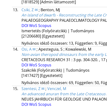
[1818529]
[Admin láttamozott]
13.
Csiki, Z ✉
;
Benton, MJ
An island of dwarfs - Reconstructing the Late
PALAEOGEOGRAPHY PALAEOCLIMATOLOGY PA
DOI
WoS
Scopus
Ismertetés (Folyóiratcikk) | Tudományos
[21206680]
[Egyeztetett]
Nyilvános idéző összesen: 13, Független: 9, Függő
14.
Osi, A ✉
;
Apesteguia, S
;
Kowalewski, M
Non-avian theropod dinosaurs from the early L
CRETACEOUS RESEARCH
31
:
3
pp. 304-320. , 17
DOI
WoS
Scopus
Szakcikk (Folyóiratcikk) | Tudományos
[1417427]
[Egyeztetett]
Nyilvános idéző összesen: 69, Független: 50, Füg
15.
Szentesi, Z ✉
;
Venczel, M
An advanced anuran from the Late Cretaceous 
NEUES JAHRBUCH FÜR GEOLOGIE UND PALAO
DOI
WoS
Scopus