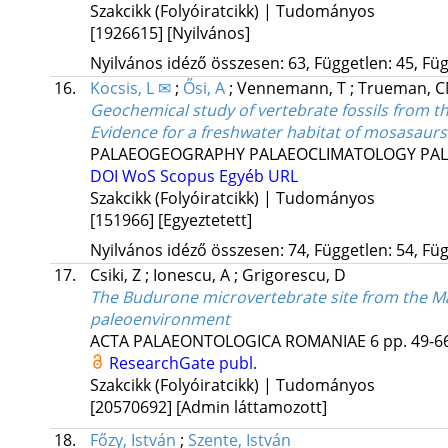
Szakcikk (Folyóiratcikk) | Tudományos
[1926615]
[Nyilvános]
Nyilvános idéző összesen: 63, Független: 45, Füg
16.
Kocsis, L ✉
;
Ősi, A
;
Vennemann, T
;
Trueman, 
Geochemical study of vertebrate fossils from 
Evidence for a freshwater habitat of mosasaur
PALAEOGEOGRAPHY PALAEOCLIMATOLOGY PA
DOI
WoS
Scopus
Egyéb URL
Szakcikk (Folyóiratcikk) | Tudományos
[151966]
[Egyeztetett]
Nyilvános idéző összesen: 74, Független: 54, Füg
17.
Csiki, Z
;
Ionescu, A
;
Grigorescu, D
The Budurone microvertebrate site from the Ma
paleoenvironment
ACTA PALAEONTOLOGICA ROMANIAE
6
pp. 49-66
ResearchGate publ.
Szakcikk (Folyóiratcikk) | Tudományos
[20570692]
[Admin láttamozott]
18.
Főzy, István
;
Szente, István