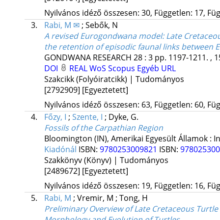
Nyilvános idéző összesen: 30, Független: 17, Füg
3.
Rabi, M ✉
;
Sebők, N
A revised Eurogondwana model: Late Cretaceou
the retention of episodic faunal links betwee
GONDWANA RESEARCH
28
:
3
pp. 1197-1211. , 1
DOI
REAL
WoS
Scopus
Egyéb URL
Szakcikk (Folyóiratcikk) | Tudományos
[2792909]
[Egyeztetett]
Nyilvános idéző összesen: 63, Független: 60, Füg
4.
Főzy, I
;
Szente, I
;
Dyke, G.
Fossils of the Carpathian Region
Bloomington (IN), Amerikai Egyesült Államok :
I
Kiadónál
ISBN:
9780253009821
ISBN:
97802530
Szakkönyv (Könyv) | Tudományos
[2489672]
[Egyeztetett]
Nyilvános idéző összesen: 19, Független: 16, Füg
5.
Rabi, M
;
Vremir, M
;
Tong, H
Preliminary Overview of Late Cretaceous Turtle
Morphology and Evolution of Turtles