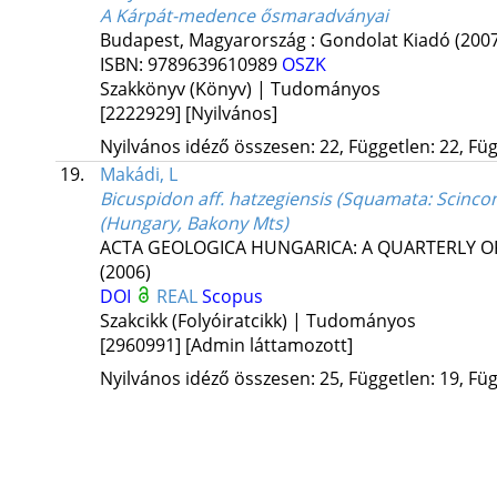
A Kárpát-medence ősmaradványai
Budapest, Magyarország :
Gondolat Kiadó
(200
ISBN:
9789639610989
OSZK
Szakkönyv (Könyv) | Tudományos
[2222929]
[Nyilvános]
Nyilvános idéző összesen: 22, Független: 22, Füg
19.
Makádi, L
Bicuspidon aff. hatzegiensis (Squamata: Scin
(Hungary, Bakony Mts)
ACTA GEOLOGICA HUNGARICA: A QUARTERLY O
(2006)
DOI
REAL
Scopus
Szakcikk (Folyóiratcikk) | Tudományos
[2960991]
[Admin láttamozott]
Nyilvános idéző összesen: 25, Független: 19, Füg