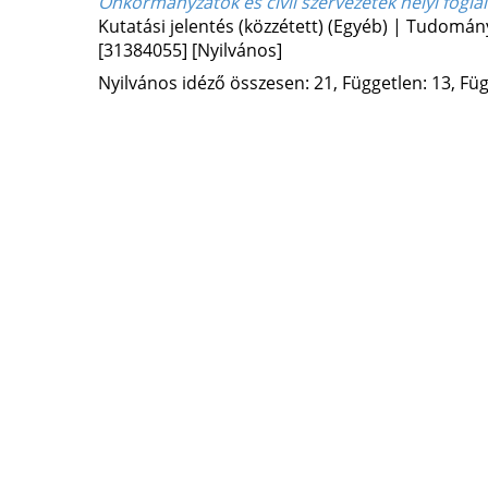
Önkormányzatok és civil szervezetek helyi fogla
Kutatási jelentés (közzétett) (Egyéb) | Tudomá
[31384055]
[Nyilvános]
Nyilvános idéző összesen: 21, Független: 13, Füg