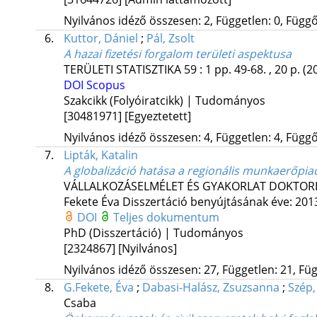
Nyilvános idéző összesen: 2, Független: 0, Függő:
6.
Kuttor, Dániel
;
Pál, Zsolt
A hazai fizetési forgalom területi aspektusa
TERÜLETI STATISZTIKA
59
:
1
pp. 49-68. , 20 p.
(2
DOI
Scopus
Szakcikk (Folyóiratcikk) | Tudományos
[30481971]
[Egyeztetett]
Nyilvános idéző összesen: 4, Független: 4, Függő:
7.
Lipták, Katalin
A globalizáció hatása a regionális munkaerőpiac
VÁLLALKOZÁSELMÉLET ÉS GYAKORLAT DOKTORI
Fekete Éva
Disszertáció benyújtásának éve: 201
DOI
Teljes dokumentum
PhD (Disszertáció) | Tudományos
[2324867]
[Nyilvános]
Nyilvános idéző összesen: 27, Független: 21, Füg
8.
G.Fekete, Éva
;
Dabasi-Halász, Zsuzsanna
;
Szép,
Csaba