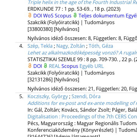
Triple helix in the age of the Fourth Industrial
ERDKUNDE
77
:
1
pp. 53-69. , 18 p.
(2023)
DOI
WoS
Scopus
Teljes dokumentum
Egyé
Szakcikk (Folyóiratcikk) | Tudományos
[33800380]
[Nyilvános]
Nyilvános idéző összesen: 8, Független: 8, Függő:
4.
Szép, Tekla
;
Nagy, Zoltán
;
Tóth, Géza
Lehet az alkalmazkodóképesség vonzó? A rugalm
STATISZTIKAI SZEMLE
99
:
8
pp. 709-730. , 22 p.
(
DOI
REAL
Scopus
Egyéb URL
Szakcikk (Folyóiratcikk) | Tudományos
[32131286]
[Nyilvános]
Nyilvános idéző összesen: 21, Független: 20, Füg
5.
Kocziszky, György
;
Szendi, Dóra
Additions for ex-post and ex-ante modelling of
In: Gál, Zoltán; Kovács, Sándor Zsolt; Páger, Balá
Digitalisation : Proceedings of the 7th CERS Co
Pécs, Magyarország :
Magyar Regionális Tudom
Konferenciaközlemény (Könyvrészlet) | Tudom
[31644726]
[Admin láttamozott]