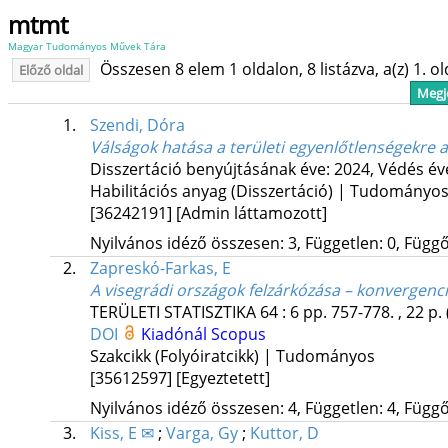
mtmt
Magyar Tudományos Művek Tára
Összesen 8 elem 1 oldalon, 8 listázva, a(z) 1. o
Előző oldal
Megje
1.
Szendi, Dóra
Válságok hatása a területi egyenlőtlenségekre
Disszertáció benyújtásának éve: 2024,
Védés év
Habilitációs anyag (Disszertáció) | Tudományo
[36242191]
[Admin láttamozott]
Nyilvános idéző összesen: 3, Független: 0, Függő:
2.
Zapreskó-Farkas, E
A visegrádi országok felzárkózása – konvergenc
TERÜLETI STATISZTIKA
64
:
6
pp. 757-778. , 22 p.
DOI
Kiadónál
Scopus
Szakcikk (Folyóiratcikk) | Tudományos
[35612597]
[Egyeztetett]
Nyilvános idéző összesen: 4, Független: 4, Függő:
3.
Kiss, E ✉
;
Varga, Gy
;
Kuttor, D