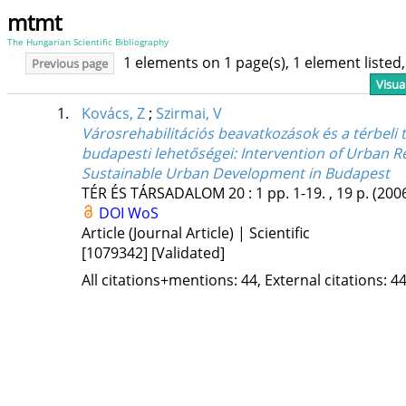
mtmt
The Hungarian Scientific Bibliography
1 elements on 1 page(s), 1 element liste
Previous page
Visua
1.
Kovács, Z
;
Szirmai, V
Városrehabilitációs beavatkozások és a térbeli 
budapesti lehetőségei
: Intervention of Urban Re
Sustainable Urban Development in Budapest
TÉR ÉS TÁRSADALOM
20
:
1
pp. 1-19. , 19 p.
(200
DOI
WoS
Article (Journal Article) | Scientific
[1079342]
[Validated]
All citations+mentions: 44, External citations: 44