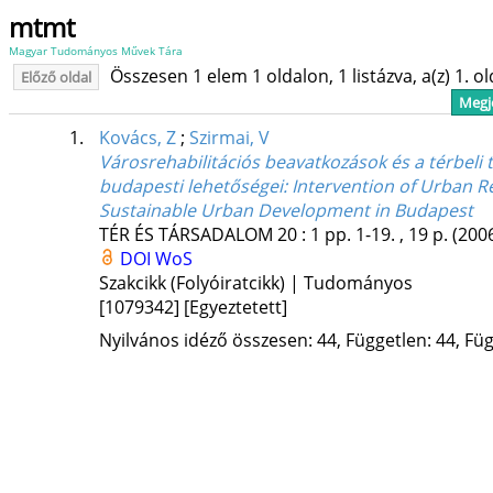
mtmt
Magyar Tudományos Művek Tára
Összesen 1 elem 1 oldalon, 1 listázva, a(z) 1. o
Előző oldal
Megje
1.
Kovács, Z
;
Szirmai, V
Városrehabilitációs beavatkozások és a térbeli 
budapesti lehetőségei
: Intervention of Urban Re
Sustainable Urban Development in Budapest
TÉR ÉS TÁRSADALOM
20
:
1
pp. 1-19. , 19 p.
(200
DOI
WoS
Szakcikk (Folyóiratcikk) | Tudományos
[1079342]
[Egyeztetett]
Nyilvános idéző összesen: 44, Független: 44, Füg