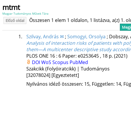
mtmt
Magyar Tudományos Művek Tára
Összesen 1 elem 1 oldalon, 1 listázva, a(z) 1. o
Előző oldal
Megje
1.
Szilvay, András ✉
;
Somogyi, Orsolya
;
Dobszay,
Analysis of interaction risks of patients with 
them—A multicenter descriptive study accordi
PLOS ONE
16
:
6
Paper: e0253645 , 18 p.
(2021)
DOI
WoS
Scopus
PubMed
Szakcikk (Folyóiratcikk) | Tudományos
[32078024]
[Egyeztetett]
Nyilvános idéző összesen: 15, Független: 14, Füg