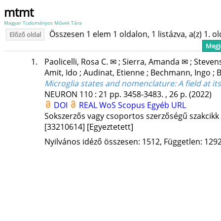
mtmt
Magyar Tudományos Művek Tára
Összesen 1 elem 1 oldalon, 1 listázva, a(z) 1. o
Előző oldal
Megje
1.
Paolicelli, Rosa C. ✉
;
Sierra, Amanda ✉
;
Steven
Amit, Ido
;
Audinat, Etienne
;
Bechmann, Ingo
;
B
Microglia states and nomenclature: A field at it
NEURON
110
:
21
pp. 3458-3483. , 26 p.
(2022)
DOI
REAL
WoS
Scopus
Egyéb URL
Sokszerzős vagy csoportos szerzőségű szakcikk
[33210614]
[Egyeztetett]
Nyilvános idéző összesen: 1512, Független: 1292,