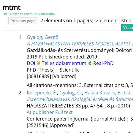
mtmt
The Hungarian Scientific Bibliography
2 elements on 1 page(s), 2 element liste
Previous page
Visua
1.
Gyalog, Gergő
A HAZAI HALASTAVI TERMELÉS MODELL ALAPÚ 
Gazdálkodás- és Szervezéstudományok Doktori 
2019
Published/defended: 2019
DOI
Teljes dokumentum
Real-PhD
PhD (Thesis) | Scientific
[30816889]
[Validated]
All citations+mentions: 3, External citations: 3, 
2.
Kerepeczki, É
;
Gyalog, G
;
Halasi-Kovács, B
;
Gál,
Extenzív halastavak ökológiai értékei és funkciói
HALÁSZATFEJLESZTÉS
33
pp. 47-54. , 8 p.
(2010)
At publisher
Full text
Conference paper in journal (Journal Article) | S
[2521546]
[Approved]