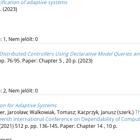
fication of adaptive systems
p.
(2023)
 1, Nem jelölt: 0
Distributed Controllers Using Declarative Model Queries a
pp. 76-95. Paper: Chapter 5 , 20 p.
(2023)
 2, Nem jelölt: 0
ion for Adaptive Systems
ier, Jarosław; Walkowiak, Tomasz; Kacprzyk, Janusz (szerk.)
T
teenth International Conference on Dependability of Com
(2021)
512 p.
pp. 136-145. Paper: Chapter 14 , 10 p.
ányos