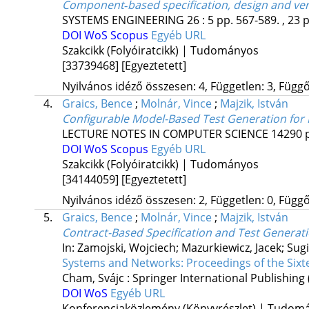
Component‐based specification, design and veri
SYSTEMS ENGINEERING
26
:
5
pp. 567-589. , 23 
DOI
WoS
Scopus
Egyéb URL
Szakcikk (Folyóiratcikk) | Tudományos
[33739468]
[Egyeztetett]
Nyilvános idéző összesen: 4, Független: 3, Függő:
4.
Graics, Bence
;
Molnár, Vince
;
Majzik, István
Configurable Model-Based Test Generation for 
LECTURE NOTES IN COMPUTER SCIENCE
14290
DOI
WoS
Scopus
Egyéb URL
Szakcikk (Folyóiratcikk) | Tudományos
[34144059]
[Egyeztetett]
Nyilvános idéző összesen: 2, Független: 0, Függő:
5.
Graics, Bence
;
Molnár, Vince
;
Majzik, István
Contract-Based Specification and Test Generat
In: Zamojski, Wojciech; Mazurkiewicz, Jacek; Sug
Systems and Networks: Proceedings of the Six
Cham, Svájc :
Springer International Publishing
DOI
WoS
Egyéb URL
Konferenciaközlemény (Könyvrészlet) | Tudom