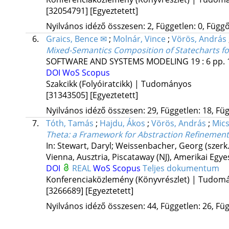
[32054791]
[Egyeztetett]
Nyilvános idéző összesen: 2, Független: 0, Függő:
6.
Graics, Bence ✉
;
Molnár, Vince
;
Vörös, András
Mixed-Semantics Composition of Statecharts f
SOFTWARE AND SYSTEMS MODELING
19
:
6
pp. 
DOI
WoS
Scopus
Szakcikk (Folyóiratcikk) | Tudományos
[31343505]
[Egyeztetett]
Nyilvános idéző összesen: 29, Független: 18, Füg
7.
Tóth, Tamás
;
Hajdu, Ákos
;
Vörös, András
;
Mics
Theta: a Framework for Abstraction Refinemen
In: Stewart, Daryl; Weissenbacher, Georg (szerk
Vienna, Ausztria,
Piscataway (NJ), Amerikai Egye
DOI
REAL
WoS
Scopus
Teljes dokumentum
Konferenciaközlemény (Könyvrészlet) | Tudom
[3266689]
[Egyeztetett]
Nyilvános idéző összesen: 44, Független: 26, Füg