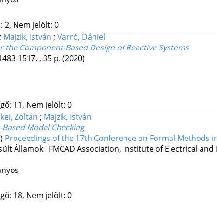
 2, Nem jelölt: 0
;
Majzik, István
;
Varró, Dániel
or the Component-Based Design of Reactive Systems
1483-1517. , 35 p.
(2020)
gő: 11, Nem jelölt: 0
kei, Zoltán
;
Majzik, István
t-Based Model Checking
.)
Proceedings of the 17th Conference on Formal Methods 
sült Államok :
FMCAD Association
,
Institute of Electrical and
ányos
gő: 18, Nem jelölt: 0