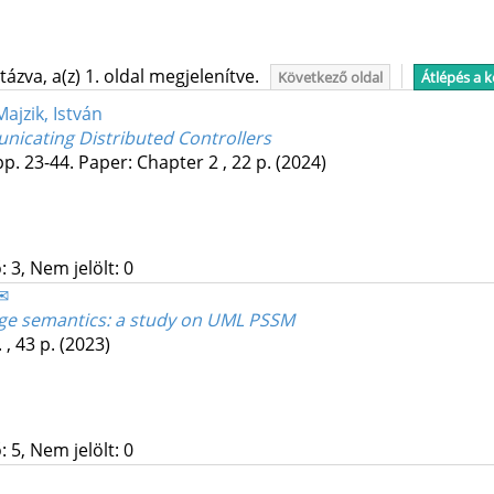
ázva, a(z) 1. oldal megjelenítve.
Következő oldal
Átlépés a 
Majzik, István
icating Distributed Controllers
pp. 23-44. Paper: Chapter 2 , 22 p.
(2024)
 3, Nem jelölt: 0
 ✉
uage semantics: a study on UML PSSM
 , 43 p.
(2023)
 5, Nem jelölt: 0