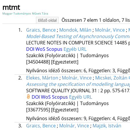
mtmt
Magyar Tudományos Művek Tára
Összesen 7 elem 1 oldalon, 7 list
Előző oldal
1.
Graics, Bence
;
Mondok, Milán
;
Molnár, Vince
;
Model-Based Testing of Asynchronously Commun
LECTURE NOTES IN COMPUTER SCIENCE
14485
DOI
WoS
Scopus
Egyéb URL
Szakcikk (Folyóiratcikk) | Tudományos
[34504488]
[Egyeztetett]
Nyilvános idéző összesen: 6, Független: 3, Függő:
2.
Elekes, Márton
;
Molnár, Vince
;
Micskei, Zoltán
Assessing the specification of modelling lang
SOFTWARE QUALITY JOURNAL
31
:
2
pp. 575-617.
DOI
WoS
Scopus
Egyéb URL
Szakcikk (Folyóiratcikk) | Tudományos
[33677595]
[Egyeztetett]
Nyilvános idéző összesen: 9, Független: 4, Függő:
3.
Graics, Bence
;
Molnár, Vince
;
Majzik, István