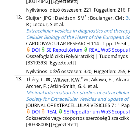
[30314842]
[Egyeztetett]
Nyilvános idéző összesen: 221, Független: 216, F
12.
*
Sluijter, JPG
;
Davidson, SM
;
Boulanger, CM
;
Bu
R
;
Lecour, S
et al.
Extracellular vesicles in diagnostics and thera
Cellular Biology of the Heart of the European So
CARDIOVASCULAR RESEARCH
114
:
1
pp. 19-34. 
DOI
SE Repozitórium
REAL
WoS
Scopus
Összefoglaló cikk (Folyóiratcikk) | Tudományos
[3310393]
[Egyeztetett]
Nyilvános idéző összesen: 320, Független: 255, F
13.
*
Théry, C. ✉
;
Witwer, K.W.
✉
;
Aikawa, E.
;
Alcara
Archer, F.
;
Atkin-Smith, G.K.
et al.
Minimal information for studies of extracellular
Society for Extracellular Vesicles and update o
JOURNAL OF EXTRACELLULAR VESICLES
7
:
1
Pap
DOI
REAL
SE Repozitórium
WoS
Scopus
Sokszerzős vagy csoportos szerzőségű szakcikk
[30338008]
[Egyeztetett]