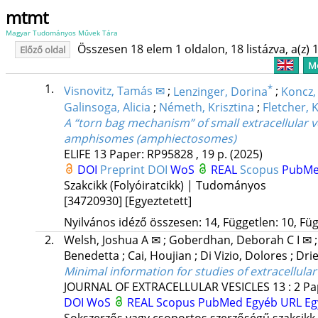
mtmt
Magyar Tudományos Művek Tára
Összesen 18 elem 1 oldalon, 18 listázva, a(z) 1
Előző oldal
Me
1.
*
Visnovitz, Tamás ✉
;
Lenzinger, Dorina
;
Koncz,
Galinsoga, Alicia
;
Németh, Krisztina
;
Fletcher, 
A “torn bag mechanism” of small extracellular v
amphisomes (amphiectosomes)
ELIFE
13
Paper: RP95828 , 19 p.
(2025)
DOI
Preprint DOI
WoS
REAL
Scopus
PubM
Szakcikk (Folyóiratcikk) | Tudományos
[34720930]
[Egyeztetett]
Nyilvános idéző összesen: 14, Független: 10, Füg
2.
Welsh, Joshua A ✉
;
Goberdhan, Deborah C I ✉
Benedetta
;
Cai, Houjian
;
Di Vizio, Dolores
;
Dri
Minimal information for studies of extracellular
JOURNAL OF EXTRACELLULAR VESICLES
13
:
2
Pa
DOI
WoS
REAL
Scopus
PubMed
Egyéb URL
Eg
Sokszerzős vagy csoportos szerzőségű szakcikk