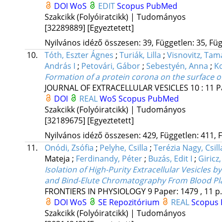
DOI
WoS
EDIT
Scopus
PubMed
Szakcikk (Folyóiratcikk) | Tudományos
[32289889]
[Egyeztetett]
Nyilvános idéző összesen: 39, Független: 35, Füg
10.
Tóth, Eszter Ágnes
;
Turiák, Lilla
;
Visnovitz, Tam
András I
;
Petovári, Gábor
;
Sebestyén, Anna
;
Ko
Formation of a protein corona on the surface of
JOURNAL OF EXTRACELLULAR VESICLES
10
:
11
P
DOI
REAL
WoS
Scopus
PubMed
Szakcikk (Folyóiratcikk) | Tudományos
[32189675]
[Egyeztetett]
Nyilvános idéző összesen: 429, Független: 411, F
11.
Onódi, Zsófia
;
Pelyhe, Csilla
;
Terézia Nagy, Csill
Mateja
;
Ferdinandy, Péter
;
Buzás, Edit I
;
Giricz
Isolation of High-Purity Extracellular Vesicles 
and Bind-Elute Chromatography From Blood P
FRONTIERS IN PHYSIOLOGY
9
Paper: 1479 , 11 p
DOI
WoS
SE Repozitórium
REAL
Scopus
Szakcikk (Folyóiratcikk) | Tudományos