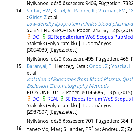
Nyilvános idéző összesen: 9406, Független: 7382
14.
Sodar, BW
;
Kittel, A
;
Paloczi, K
;
Vukman, KV
;
O
;
Giricz, Z
et al.
Low-density lipoprotein mimics blood plasma-d
SCIENTIFIC REPORTS
6
Paper: 24316 , 12 p.
(2016
DOI
SE Repozitórium
WoS
Scopus
PubMe
Szakcikk (Folyóiratcikk) | Tudományos
[3054080]
[Egyeztetett]
Nyilvános idéző összesen: 495, Független: 466, F
15.
Baranyai, T
;
Herczeg, Kata
;
Onodi, Z
;
Voszka, I
et al.
Isolation of Exosomes from Blood Plasma: Quali
Exclusion Chromatography Methods
PLOS ONE
10
:
12
Paper: e0145686 , 13 p.
(2015)
DOI
REAL
SE Repozitórium
WoS
Scopus
Szakcikk (Folyóiratcikk) | Tudományos
[2987507]
[Egyeztetett]
Nyilvános idéző összesen: 701, Független: 684, F
16.
*
Yanez-Mo, M ✉
;
Siljander, PR
✉
;
Andreu, Z
;
Za