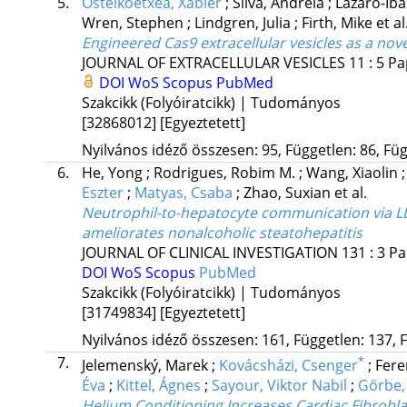
5.
Osteikoetxea, Xabier
;
Silva, Andreia
;
Lazaro-Iba
Wren, Stephen
;
Lindgren, Julia
;
Firth, Mike
et al
Engineered Cas9 extracellular vesicles as a nove
JOURNAL OF EXTRACELLULAR VESICLES
11
:
5
Pa
DOI
WoS
Scopus
PubMed
Szakcikk (Folyóiratcikk) | Tudományos
[32868012]
[Egyeztetett]
Nyilvános idéző összesen: 95, Független: 86, Füg
6.
He, Yong
;
Rodrigues, Robim M.
;
Wang, Xiaolin
Eszter
;
Matyas, Csaba
;
Zhao, Suxian
et al.
Neutrophil-to-hepatocyte communication via LD
ameliorates nonalcoholic steatohepatitis
JOURNAL OF CLINICAL INVESTIGATION
131
:
3
Pa
DOI
WoS
Scopus
PubMed
Szakcikk (Folyóiratcikk) | Tudományos
[31749834]
[Egyeztetett]
Nyilvános idéző összesen: 161, Független: 137, F
7.
*
Jelemenský, Marek
;
Kovácsházi, Csenger
;
Fere
Éva
;
Kittel, Ágnes
;
Sayour, Viktor Nabil
;
Görbe,
Helium Conditioning Increases Cardiac Fibrobla