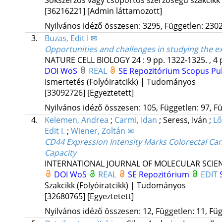
[36216221]
[Admin láttamozott]
Nyilvános idéző összesen: 3295, Független: 2302,
3.
Buzas, Edit I ✉
Opportunities and challenges in studying the ex
NATURE CELL BIOLOGY
24
:
9
pp. 1322-1325. , 4 
DOI
WoS
REAL
SE Repozitórium
Scopus
Pu
Ismertetés (Folyóiratcikk) | Tudományos
[33092726]
[Egyeztetett]
Nyilvános idéző összesen: 105, Független: 97, Fü
4.
Kelemen, Andrea
;
Carmi, Idan
;
Seress, Iván
;
Lő
Edit I.
;
Wiener, Zoltán ✉
CD44 Expression Intensity Marks Colorectal Canc
Capacity
INTERNATIONAL JOURNAL OF MOLECULAR SCIE
DOI
WoS
REAL
SE Repozitórium
EDIT
Szakcikk (Folyóiratcikk) | Tudományos
[32680765]
[Egyeztetett]
Nyilvános idéző összesen: 12, Független: 11, Füg