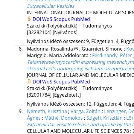
Extracellular Vesicles
INTERNATIONAL JOURNAL OF MOLECULAR SCIE
DOI
WoS
Scopus
PubMed
Szakcikk (Folyóiratcikk) | Tudományos
[32282104]
[Nyilvános]
Nyilvános idéző összesen: 9, Független: 4, Függő:
8.
Madonna, Rosalinda ✉
;
Guarnieri, Simone
;
Kov
Mariggiò, Maria Addolorata
;
Ferdinandy, Péter
Telomerase/myocardin expressing mesenchymal c
stromal cells undergoing ischaemia/reperfusio
JOURNAL OF CELLULAR AND MOLECULAR MEDIC
DOI
WoS
Scopus
PubMed
Szakcikk (Folyóiratcikk) | Tudományos
[32001784]
[Egyeztetett]
Nyilvános idéző összesen: 12, Független: 4, Függő
9.
Németh, Krisztina
;
Varga, Zoltán
;
Lenzinger, D
Ágnes
;
Máthé, Domokos
;
Szigeti, Krisztián
;
Lőr
Extracellular vesicle release and uptake by the
CELLULAR AND MOLECULAR LIFE SCIENCES
78
: