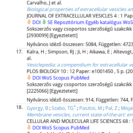
Carvalho, J
et al.
Biological properties of extracellular vesicles a
JOURNAL OF EXTRACELLULAR VESICLES
4
:
1
Pape
DOI
SE Repozitórium
Egyéb katalógus
Wo
Sokszerzős vagy csoportos szerzőségű szakcikk
[2930099]
[Egyeztetett]
Nyilvános idéző összesen: 5084, Független: 4723,
17.
Kalra, H
;
Simpson, RJ
;
Ji, H
;
Aikawa, E
;
Altevogt
al.
Vesiclepedia: a compendium for extracellular 
PLOS BIOLOGY
10
:
12
Paper: e1001450 , 5 p.
(20
DOI
WoS
Scopus
PubMed
Sokszerzős vagy csoportos szerzőségű szakcikk
[2225066]
[Egyeztetett]
Nyilvános idéző összesen: 914, Független: 744, F
18.
*
Gyorgy, B
;
Szabo, TG
;
Pasztoi, M
;
Pal, Z
;
Misja
Membrane vesicles, current state-of-the-art: eme
CELLULAR AND MOLECULAR LIFE SCIENCES
68
:
DOI
WoS
Scopus
PubMed