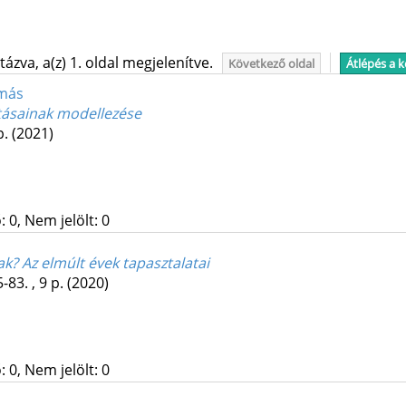
ázva, a(z) 1. oldal megjelenítve.
Következő oldal
Átlépés a 
amás
atásainak modellezése
p.
(2021)
 0, Nem jelölt: 0
k? Az elmúlt évek tapasztalatai
-83. , 9 p.
(2020)
 0, Nem jelölt: 0