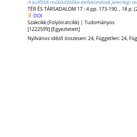
A külföldi működőtőke-befektetések jelenlegi t
TÉR ÉS TÁRSADALOM
17
:
4
pp. 173-190. , 18 p.
(
DOI
Szakcikk (Folyóiratcikk) | Tudományos
[1222599]
[Egyeztetett]
Nyilvános idéző összesen: 24, Független: 24, Füg