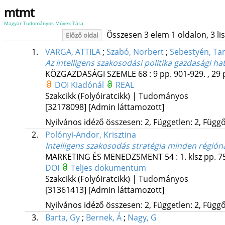
mtmt
Magyar Tudományos Művek Tára
Összesen 3 elem 1 oldalon, 3 list
Előző oldal
1.
VARGA, ATTILA
;
Szabó, Norbert
;
Sebestyén, T
Az intelligens szakosodási politika gazdasági h
KÖZGAZDASÁGI SZEMLE
68
:
9
pp. 901-929. , 29 
DOI
Kiadónál
REAL
Szakcikk (Folyóiratcikk) | Tudományos
[32178098]
[Admin láttamozott]
Nyilvános idéző összesen: 2, Független: 2, Függő:
2.
Polónyi-Andor, Krisztina
Intelligens szakosodás stratégia minden régióna
MARKETING ÉS MENEDZSMENT
54
:
1. klsz
pp. 75
DOI
Teljes dokumentum
Szakcikk (Folyóiratcikk) | Tudományos
[31361413]
[Admin láttamozott]
Nyilvános idéző összesen: 2, Független: 2, Függő:
3.
Barta, Gy
;
Bernek, Á
;
Nagy, G