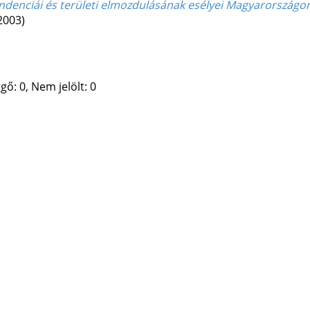
endenciái és területi elmozdulásának esélyei Magyarországo
2003)
gő: 0, Nem jelölt: 0