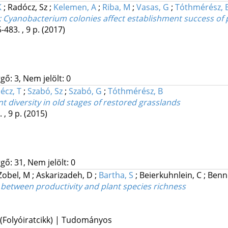
K
;
Radócz, Sz
;
Kelemen, A
;
Riba, M
;
Vasas, G
;
Tóthmérész, 
 Cyanobacterium colonies affect establishment success of 
-483. , 9 p.
(2017)
gő: 3, Nem jelölt: 0
écz, T
;
Szabó, Sz
;
Szabó, G
;
Tóthmérész, B
 diversity in old stages of restored grasslands
 , 9 p.
(2015)
gő: 31, Nem jelölt: 0
Zobel, M
;
Askarizadeh, D
;
Bartha, S
;
Beierkuhnlein, C
;
Benne
between productivity and plant species richness
 (Folyóiratcikk) | Tudományos