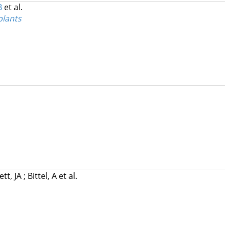
B
et al.
plants
tt, JA
;
Bittel, A
et al.