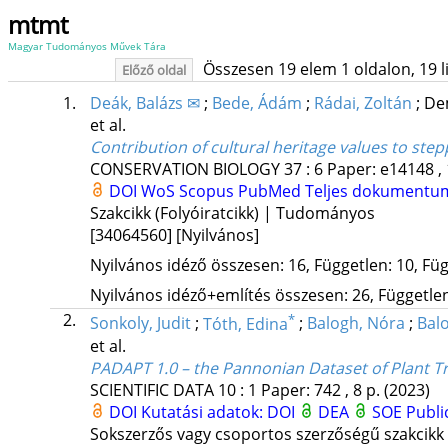
mtmt
Magyar Tudományos Művek Tára
Összesen 19 elem 1 oldalon, 19 lis
Előző oldal
1.
Deák, Balázs ✉
;
Bede, Ádám
;
Rádai, Zoltán
;
De
et al.
Contribution of cultural heritage values to ste
CONSERVATION BIOLOGY
37
:
6
Paper: e14148 ,
DOI
WoS
Scopus
PubMed
Teljes dokumentu
Szakcikk (Folyóiratcikk) | Tudományos
[34064560]
[Nyilvános]
Nyilvános idéző összesen: 16, Független: 10, Füg
Nyilvános idéző+említés összesen: 26, Független:
2.
*
Sonkoly, Judit
;
Tóth, Edina
;
Balogh, Nóra
;
Balo
et al.
PADAPT 1.0 – the Pannonian Dataset of Plant Tr
SCIENTIFIC DATA
10
:
1
Paper: 742 , 8 p.
(2023)
DOI
Kutatási adatok: DOI
DEA
SOE Publi
Sokszerzős vagy csoportos szerzőségű szakcikk