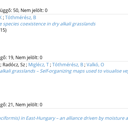
üggő: 50, Nem jelölt: 0
K
;
Tóthmérész, B
he species coexistence in dry alkali grasslands
15)
gő: 19, Nem jelölt: 0
;
Radócz, Sz
;
Miglécz, T
;
Tóthmérész, B
;
Valkó, O
 alkali grasslands – Self-organizing maps used to visualise 
gő: 21, Nem jelölt: 0
ormis) in East-Hungary – an alliance driven by moisture an