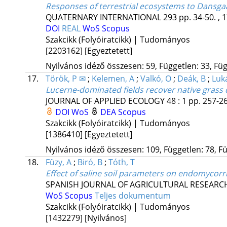
Responses of terrestrial ecosystems to Dansga
QUATERNARY INTERNATIONAL
293
pp. 34-50. , 
DOI
REAL
WoS
Scopus
Szakcikk (Folyóiratcikk) | Tudományos
[2203162]
[Egyeztetett]
Nyilvános idéző összesen: 59, Független: 33, Füg
17.
Török, P ✉
;
Kelemen, A
;
Valkó, O
;
Deák, B
;
Luk
Lucerne-dominated fields recover native grass 
JOURNAL OF APPLIED ECOLOGY
48
:
1
pp. 257-26
DOI
WoS
DEA
Scopus
Szakcikk (Folyóiratcikk) | Tudományos
[1386410]
[Egyeztetett]
Nyilvános idéző összesen: 109, Független: 78, Fü
18.
Füzy, A
;
Biró, B
;
Tóth, T
Effect of saline soil parameters on endomycorr
SPANISH JOURNAL OF AGRICULTURAL RESEARC
WoS
Scopus
Teljes dokumentum
Szakcikk (Folyóiratcikk) | Tudományos
[1432279]
[Nyilvános]