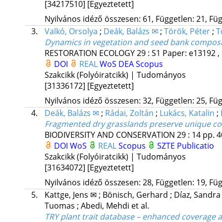
[34217510]
[Egyeztetett]
Nyilvános idéző összesen: 61, Független: 21, Füg
3.
Valkó, Orsolya
;
Deák, Balázs ✉
;
Török, Péter
;
T
Dynamics in vegetation and seed bank composi
RESTORATION ECOLOGY
29
:
S1
Paper: e13192 , 
DOI
REAL
WoS
DEA
Scopus
Szakcikk (Folyóiratcikk) | Tudományos
[31336172]
[Egyeztetett]
Nyilvános idéző összesen: 32, Független: 25, Füg
4.
Deák, Balázs ✉
;
Rádai, Zoltán
;
Lukács, Katalin
;
Fragmented dry grasslands preserve unique comp
BIODIVERSITY AND CONSERVATION
29
:
14
pp. 4
DOI
WoS
REAL
Scopus
SZTE Publicatio
Szakcikk (Folyóiratcikk) | Tudományos
[31634072]
[Egyeztetett]
Nyilvános idéző összesen: 28, Független: 19, Füg
5.
Kattge, Jens ✉
;
Bönisch, Gerhard
;
Díaz, Sandr
Tuomas
;
Abedi, Mehdi
et al.
TRY plant trait database – enhanced coverage 