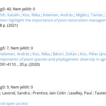
gő: 40, Nem jelölt: 0
óth, Katalin
;
Kiss, Réka
;
Kelemen, András
;
Miglécz, Tamás
;
tion highlight the importance of post‐restoration managem
8 p.
(2021)
gő: 7, Nem jelölt: 0
Kelemen, András
;
Kiss, Réka
;
Bátori, Zoltán
;
Kiss, Péter Ján
onents of plant species and phylogenetic diversity in agr
091-4110. , 20 p.
(2020)
gő: 9, Nem jelölt: 0
a
;
Lavorel, Sandra
;
Prentice, Iain Colin
;
Leadley, Paul
;
Taute
and open access