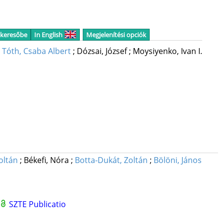
 keresőbe
In English
Megjelenítési opciók
;
Tóth, Csaba Albert
;
Dózsai, József
;
Moysiyenko, Ivan I.
oltán
;
Békefi, Nóra
;
Botta-Dukát, Zoltán
;
Bölöni, János
SZTE Publicatio