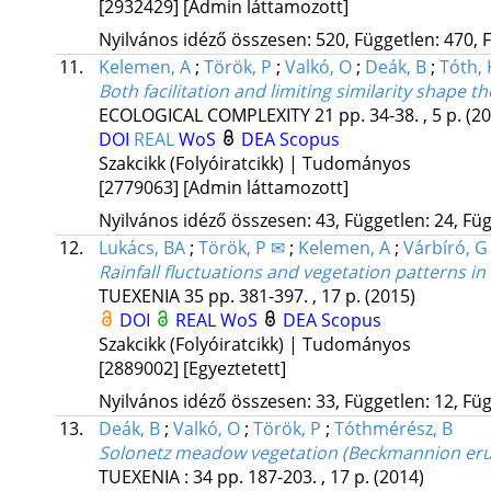
[2932429]
[Admin láttamozott]
Nyilvános idéző összesen: 520, Független: 470, F
11.
Kelemen, A
;
Török, P
;
Valkó, O
;
Deák, B
;
Tóth, 
Both facilitation and limiting similarity shape t
ECOLOGICAL COMPLEXITY
21
pp. 34-38. , 5 p.
(20
DOI
REAL
WoS
DEA
Scopus
Szakcikk (Folyóiratcikk) | Tudományos
[2779063]
[Admin láttamozott]
Nyilvános idéző összesen: 43, Független: 24, Füg
12.
Lukács, BA
;
Török, P ✉
;
Kelemen, A
;
Várbíró, G
Rainfall fluctuations and vegetation patterns in
TUEXENIA
35
pp. 381-397. , 17 p.
(2015)
DOI
REAL
WoS
DEA
Scopus
Szakcikk (Folyóiratcikk) | Tudományos
[2889002]
[Egyeztetett]
Nyilvános idéző összesen: 33, Független: 12, Füg
13.
Deák, B
;
Valkó, O
;
Török, P
;
Tóthmérész, B
Solonetz meadow vegetation (Beckmannion erucif
TUEXENIA
:
34
pp. 187-203. , 17 p.
(2014)