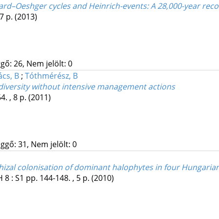
ard–Oeshger cycles and Heinrich-events: A 28,000-year re
17 p.
(2013)
gő: 26, Nem jelölt: 0
ács, B
;
Tóthmérész, B
diversity without intensive management actions
4. , 8 p.
(2011)
ggő: 31, Nem jelölt: 0
hizal colonisation of dominant halophytes in four Hungarian
H
8
:
S1
pp. 144-148. , 5 p.
(2010)