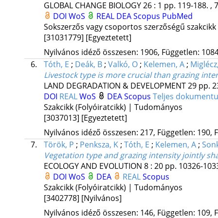
GLOBAL CHANGE BIOLOGY
26
:
1
pp. 119-188. , 
DOI
WoS
REAL
DEA
Scopus
PubMed
Sokszerzős vagy csoportos szerzőségű szakcikk
[31031779]
[Egyeztetett]
Nyilvános idéző összesen: 1906, Független: 1084,
6.
Tóth, E
;
Deák, B
;
Valkó, O
;
Kelemen, A
;
Miglécz
Livestock type is more crucial than grazing inte
LAND DEGRADATION & DEVELOPMENT
29
pp. 2
DOI
REAL
WoS
DEA
Scopus
Teljes dokument
Szakcikk (Folyóiratcikk) | Tudományos
[3037013]
[Egyeztetett]
Nyilvános idéző összesen: 217, Független: 190, F
7.
Török, P
;
Penksza, K
;
Tóth, E
;
Kelemen, A
;
Sonk
Vegetation type and grazing intensity jointly sh
ECOLOGY AND EVOLUTION
8
:
20
pp. 10326-1033
DOI
WoS
DEA
REAL
Scopus
Szakcikk (Folyóiratcikk) | Tudományos
[3402778]
[Nyilvános]
Nyilvános idéző összesen: 146, Független: 109, F