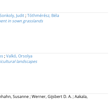
Sonkoly, Judit
;
Tóthmérész, Béla
ent in sown grasslands
os
;
Valkó, Orsolya
icultural landscapes
nhahn, Susanne
;
Werner, Gijsbert D. A.
;
Aakala,