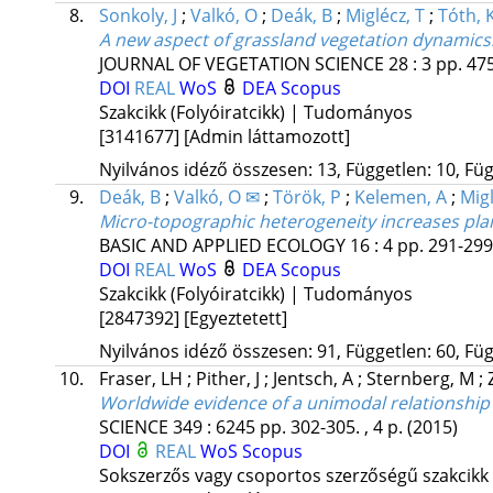
8.
Sonkoly, J
;
Valkó, O
;
Deák, B
;
Miglécz, T
;
Tóth, 
A new aspect of grassland vegetation dynamics:
JOURNAL OF VEGETATION SCIENCE
28
:
3
pp. 475
DOI
REAL
WoS
DEA
Scopus
Szakcikk (Folyóiratcikk) | Tudományos
[3141677]
[Admin láttamozott]
Nyilvános idéző összesen: 13, Független: 10, Füg
9.
Deák, B
;
Valkó, O ✉
;
Török, P
;
Kelemen, A
;
Migl
Micro-topographic heterogeneity increases plant
BASIC AND APPLIED ECOLOGY
16
:
4
pp. 291-299.
DOI
REAL
WoS
DEA
Scopus
Szakcikk (Folyóiratcikk) | Tudományos
[2847392]
[Egyeztetett]
Nyilvános idéző összesen: 91, Független: 60, Füg
10.
Fraser, LH
;
Pither, J
;
Jentsch, A
;
Sternberg, M
;
Worldwide evidence of a unimodal relationship 
SCIENCE
349
:
6245
pp. 302-305. , 4 p.
(2015)
DOI
REAL
WoS
Scopus
Sokszerzős vagy csoportos szerzőségű szakcikk