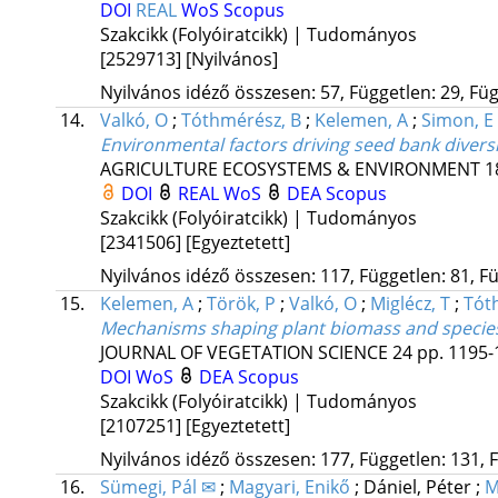
DOI
REAL
WoS
Scopus
Szakcikk (Folyóiratcikk) | Tudományos
[2529713]
[Nyilvános]
Nyilvános idéző összesen: 57, Független: 29, Füg
14.
Valkó, O
;
Tóthmérész, B
;
Kelemen, A
;
Simon, E
Environmental factors driving seed bank diversit
AGRICULTURE ECOSYSTEMS & ENVIRONMENT
1
DOI
REAL
WoS
DEA
Scopus
Szakcikk (Folyóiratcikk) | Tudományos
[2341506]
[Egyeztetett]
Nyilvános idéző összesen: 117, Független: 81, Fü
15.
Kelemen, A
;
Török, P
;
Valkó, O
;
Miglécz, T
;
Tót
Mechanisms shaping plant biomass and species ri
JOURNAL OF VEGETATION SCIENCE
24
pp. 1195-1
DOI
WoS
DEA
Scopus
Szakcikk (Folyóiratcikk) | Tudományos
[2107251]
[Egyeztetett]
Nyilvános idéző összesen: 177, Független: 131, F
16.
Sümegi, Pál ✉
;
Magyari, Enikő
;
Dániel, Péter
;
M