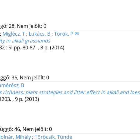
gő: 28, Nem jelölt: 0
;
Miglécz, T
;
Lukács, B
;
Török, P ✉
y in alkali grasslands
82
:
SI
pp. 80-87. , 8 p.
(2014)
ggő: 36, Nem jelölt: 0
hmérész, B
chness: plant strategies and litter effect in alkali and loe
203. , 9 p.
(2013)
üggő: 46, Nem jelölt: 0
olnár, Mihály
;
Törőcsik, Tünde