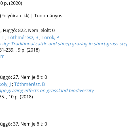
70 p.
(2020)
 (Folyóiratcikk) | Tudományos
 Függő: 822, Nem jelölt: 0
, T
;
Tóthmérész, B
;
Török, P
nsity: Traditional cattle and sheep grazing in short-grass st
31-239. , 9 p.
(2018)
um
üggő: 27, Nem jelölt: 0
oly, J
;
Tóthmérész, B
ape grazing effects on grassland biodiversity
5. , 10 p.
(2018)
üggő: 37, Nem jelölt: 0