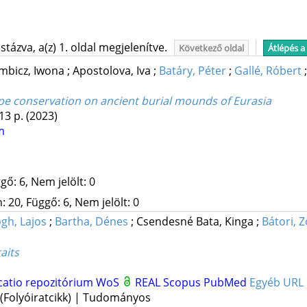
tázva, a(z) 1. oldal megjelenítve.
Következő oldal
Átlépés a
mbicz, Iwona
;
Apostolova, Iva
;
Batáry, Péter
;
Gallé, Róbert
ppe conservation on ancient burial mounds of Eurasia
 13 p.
(2023)
m
gő: 6, Nem jelölt: 0
 20, Függő: 6, Nem jelölt: 0
gh, Lajos
;
Bartha, Dénes
;
Csendesné Bata, Kinga
;
Bátori, Z
aits
catio repozitórium
WoS
REAL
Scopus
PubMed
Egyéb URL
 (Folyóiratcikk) | Tudományos