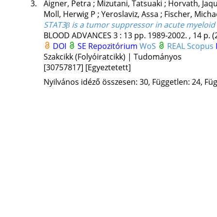
3.
Aigner, Petra
;
Mizutani, Tatsuaki
;
Horvath, Jaq
Moll, Herwig P
;
Yeroslaviz, Assa
;
Fischer, Micha
STAT3β is a tumor suppressor in acute myeloid
BLOOD ADVANCES
3
:
13
pp. 1989-2002. , 14 p.
(
DOI
SE Repozitórium
WoS
REAL
Scopus
Szakcikk (Folyóiratcikk) | Tudományos
[30757817]
[Egyeztetett]
Nyilvános idéző összesen: 30, Független: 24, Füg