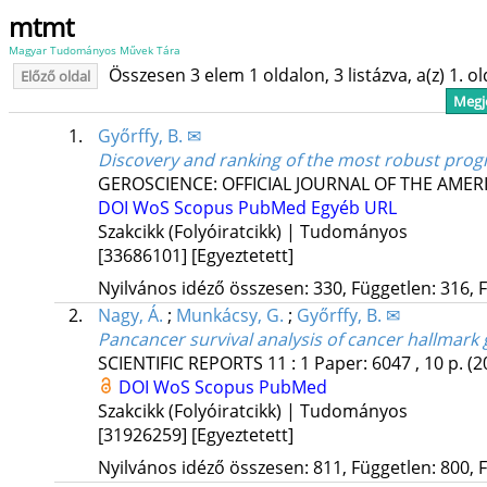
mtmt
Magyar Tudományos Művek Tára
Összesen 3 elem 1 oldalon, 3 listázva, a(z) 1. o
Előző oldal
Megje
1.
Győrffy, B. ✉
Discovery and ranking of the most robust prog
GEROSCIENCE: OFFICIAL JOURNAL OF THE AMER
DOI
WoS
Scopus
PubMed
Egyéb URL
Szakcikk (Folyóiratcikk) | Tudományos
[33686101]
[Egyeztetett]
Nyilvános idéző összesen: 330, Független: 316, F
2.
Nagy, Á.
;
Munkácsy, G.
;
Győrffy, B. ✉
Pancancer survival analysis of cancer hallmark
SCIENTIFIC REPORTS
11
:
1
Paper: 6047 , 10 p.
(2
DOI
WoS
Scopus
PubMed
Szakcikk (Folyóiratcikk) | Tudományos
[31926259]
[Egyeztetett]
Nyilvános idéző összesen: 811, Független: 800, F