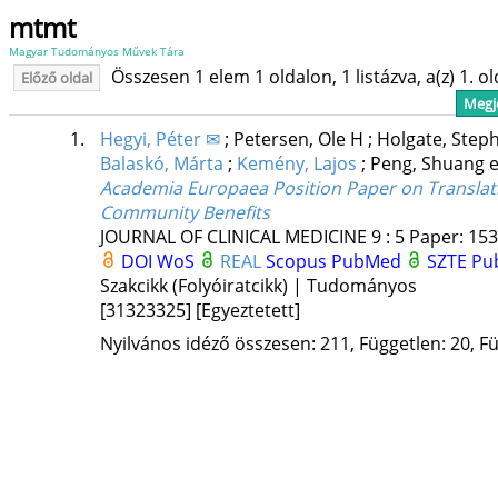
mtmt
Magyar Tudományos Művek Tára
Összesen 1 elem 1 oldalon, 1 listázva, a(z) 1. o
Előző oldal
Megje
1.
Hegyi, Péter ✉
;
Petersen, Ole H
;
Holgate, Step
Balaskó, Márta
;
Kemény, Lajos
;
Peng, Shuang
e
Academia Europaea Position Paper on Translat
Community Benefits
JOURNAL OF CLINICAL MEDICINE
9
:
5
Paper: 153
DOI
WoS
REAL
Scopus
PubMed
SZTE Pub
Szakcikk (Folyóiratcikk) | Tudományos
[31323325]
[Egyeztetett]
Nyilvános idéző összesen: 211, Független: 20, Fü