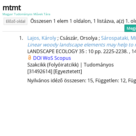
mtmt
Magyar Tudományos Művek Tára
Összesen 1 elem 1 oldalon, 1 listázva, a(z) 1. o
Előző oldal
Megje
1.
Lajos, Károly
;
Császár, Orsolya
;
Sárospataki, Mi
Linear woody landscape elements may help to mit
LANDSCAPE ECOLOGY
35
:
10
pp. 2225-2238. , 1
DOI
WoS
Scopus
Szakcikk (Folyóiratcikk) | Tudományos
[31492614]
[Egyeztetett]
Nyilvános idéző összesen: 15, Független: 12, Füg