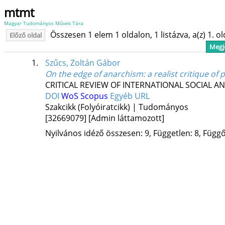
mtmt
Magyar Tudományos Művek Tára
Összesen 1 elem 1 oldalon, 1 listázva, a(z) 1. o
Előző oldal
Megje
1.
Szűcs, Zoltán Gábor
On the edge of anarchism: a realist critique of
CRITICAL REVIEW OF INTERNATIONAL SOCIAL A
DOI
WoS
Scopus
Egyéb URL
Szakcikk (Folyóiratcikk) | Tudományos
[32669079]
[Admin láttamozott]
Nyilvános idéző összesen: 9, Független: 8, Függő: