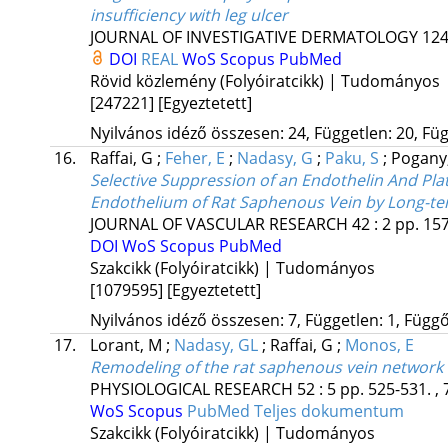
insufficiency with leg ulcer
JOURNAL OF INVESTIGATIVE DERMATOLOGY
12
DOI
REAL
WoS
Scopus
PubMed
Rövid közlemény (Folyóiratcikk) | Tudományos
[247221]
[Egyeztetett]
Nyilvános idéző összesen: 24, Független: 20, Füg
16.
Raffai, G
;
Feher, E
;
Nadasy, G
;
Paku, S
;
Pogany
Selective Suppression of an Endothelin And Pla
Endothelium of Rat Saphenous Vein by Long-te
JOURNAL OF VASCULAR RESEARCH
42
:
2
pp. 157
DOI
WoS
Scopus
PubMed
Szakcikk (Folyóiratcikk) | Tudományos
[1079595]
[Egyeztetett]
Nyilvános idéző összesen: 7, Független: 1, Függő:
17.
Lorant, M
;
Nadasy, GL
;
Raffai, G
;
Monos, E
Remodeling of the rat saphenous vein network i
PHYSIOLOGICAL RESEARCH
52
:
5
pp. 525-531. , 
WoS
Scopus
PubMed
Teljes dokumentum
Szakcikk (Folyóiratcikk) | Tudományos