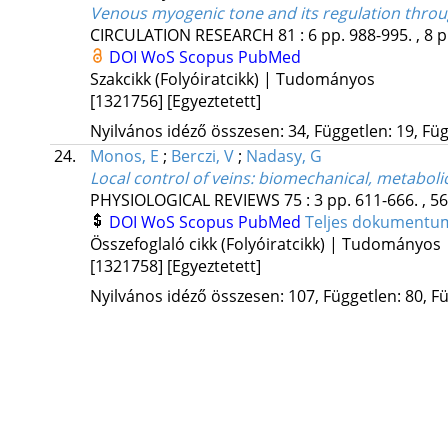
Venous myogenic tone and its regulation throu
CIRCULATION RESEARCH
81
:
6
pp. 988-995. , 8 p
DOI
WoS
Scopus
PubMed
Szakcikk (Folyóiratcikk) | Tudományos
[1321756]
[Egyeztetett]
Nyilvános idéző összesen: 34, Független: 19, Füg
24.
Monos, E
;
Berczi, V
;
Nadasy, G
Local control of veins: biomechanical, metabol
PHYSIOLOGICAL REVIEWS
75
:
3
pp. 611-666. , 5
DOI
WoS
Scopus
PubMed
Teljes dokumentu
Összefoglaló cikk (Folyóiratcikk) | Tudományos
[1321758]
[Egyeztetett]
Nyilvános idéző összesen: 107, Független: 80, Fü