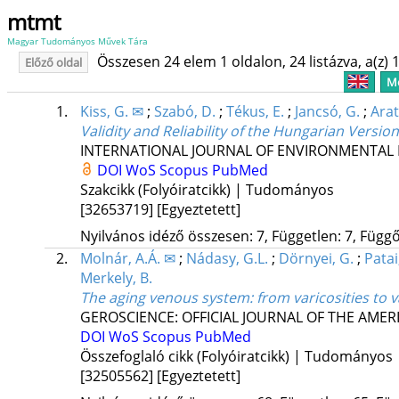
mtmt
Magyar Tudományos Művek Tára
Összesen 24 elem 1 oldalon, 24 listázva, a(z) 1
Előző oldal
Me
1.
Kiss, G. ✉
;
Szabó, D.
;
Tékus, E.
;
Jancsó, G.
;
Arat
Validity and Reliability of the Hungarian Versi
INTERNATIONAL JOURNAL OF ENVIRONMENTAL 
DOI
WoS
Scopus
PubMed
Szakcikk (Folyóiratcikk) | Tudományos
[32653719]
[Egyeztetett]
Nyilvános idéző összesen: 7, Független: 7, Függő:
2.
Molnár, A.Á. ✉
;
Nádasy, G.L.
;
Dörnyei, G.
;
Patai
Merkely, B.
The aging venous system: from varicosities to 
GEROSCIENCE: OFFICIAL JOURNAL OF THE AMER
DOI
WoS
Scopus
PubMed
Összefoglaló cikk (Folyóiratcikk) | Tudományos
[32505562]
[Egyeztetett]