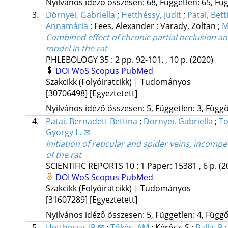
Nyilvános idéző összesen: 68, Független: 65, Füg
3.
Dörnyei, Gabriella
;
Hetthéssy, Judit
;
Patai, Bett
Annamária
;
Fees, Alexander
;
Varady, Zoltan
;
M
Combined effect of chronic partial occlusion an
model in the rat
PHLEBOLOGY
35
:
2
pp. 92-101. , 10 p.
(2020)
DOI
WoS
Scopus
PubMed
Szakcikk (Folyóiratcikk) | Tudományos
[30706498]
[Egyeztetett]
Nyilvános idéző összesen: 5, Független: 3, Függő:
4.
Patai, Bernadett Bettina
;
Dornyei, Gabriella
;
To
Gyorgy L. ✉
Initiation of reticular and spider veins, incom
of the rat
SCIENTIFIC REPORTS
10
:
1
Paper: 15381 , 6 p.
(2
DOI
WoS
Scopus
PubMed
Szakcikk (Folyóiratcikk) | Tudományos
[31607289]
[Egyeztetett]
Nyilvános idéző összesen: 5, Független: 4, Függő:
5.
Hetthessy, JR ✉
;
Tőkés, AM
;
Kérész, S
;
Balla, P