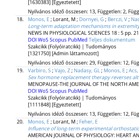
[1630383]
[Egyeztetett]
Nyilvános idéző összesen: 13, Független: 2, Függ
18.
Monos, E
;
Lorant, M
;
Dornyei, G
;
Berczi, V
;
Nad
Long-term adaptation mechanisms in extremity 
NEWS IN PHYSIOLOGICAL SCIENCES
18
:
5
pp. 21
DOI
WoS
Scopus
PubMed
Teljes dokumentum
Szakcikk (Folyóiratcikk) | Tudományos
[1321750]
[Admin láttamozott]
Nyilvános idéző összesen: 29, Független: 12, Füg
19.
Varbiro, S
;
Vajo, Z
;
Nadasy, GL
;
Monos, E
;
Acs,
Sex hormone replacement therapy reverses alter
MENOPAUSE-THE JOURNAL OF THE NORTH AME
DOI
WoS
Scopus
PubMed
Szakcikk (Folyóiratcikk) | Tudományos
[1111848]
[Egyeztetett]
Nyilvános idéző összesen: 13, Független: 12, Füg
20.
Monos, E
;
Lorant, M
;
Feher, E
Influence of long-term experimental orthostatic
AMERICAN JOURNAL OF PHYSIOLOGY: HEART A