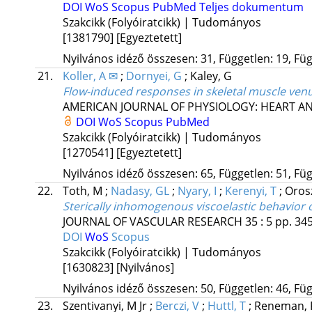
DOI
WoS
Scopus
PubMed
Teljes dokumentum
Szakcikk (Folyóiratcikk) | Tudományos
[1381790]
[Egyeztetett]
Nyilvános idéző összesen: 31, Független: 19, Füg
21.
Koller, A ✉
;
Dornyei, G
;
Kaley, G
Flow-induced responses in skeletal muscle venu
AMERICAN JOURNAL OF PHYSIOLOGY: HEART A
DOI
WoS
Scopus
PubMed
Szakcikk (Folyóiratcikk) | Tudományos
[1270541]
[Egyeztetett]
Nyilvános idéző összesen: 65, Független: 51, Füg
22.
Toth, M
;
Nadasy, GL
;
Nyary, I
;
Kerenyi, T
;
Oros
Sterically inhomogenous viscoelastic behavior
JOURNAL OF VASCULAR RESEARCH
35
:
5
pp. 345
DOI
WoS
Scopus
Szakcikk (Folyóiratcikk) | Tudományos
[1630823]
[Nyilvános]
Nyilvános idéző összesen: 50, Független: 46, Füg
23.
Szentivanyi, M Jr
;
Berczi, V
;
Huttl, T
;
Reneman,