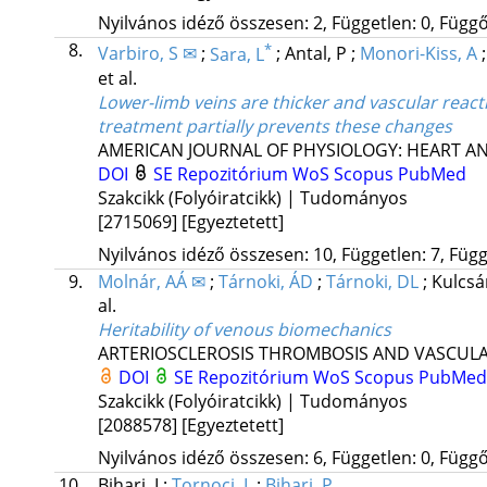
Nyilvános idéző összesen: 2, Független: 0, Függő:
8.
*
Varbiro, S ✉
;
Sara, L
;
Antal, P
;
Monori-Kiss, A
et al.
Lower-limb veins are thicker and vascular react
treatment partially prevents these changes
AMERICAN JOURNAL OF PHYSIOLOGY: HEART A
DOI
SE Repozitórium
WoS
Scopus
PubMed
Szakcikk (Folyóiratcikk) | Tudományos
[2715069]
[Egyeztetett]
Nyilvános idéző összesen: 10, Független: 7, Függő
9.
Molnár, AÁ ✉
;
Tárnoki, ÁD
;
Tárnoki, DL
;
Kulcsá
al.
Heritability of venous biomechanics
ARTERIOSCLEROSIS THROMBOSIS AND VASCUL
DOI
SE Repozitórium
WoS
Scopus
PubMed
Szakcikk (Folyóiratcikk) | Tudományos
[2088578]
[Egyeztetett]
Nyilvános idéző összesen: 6, Független: 0, Függő:
10.
Bihari, I
;
Tornoci, L
;
Bihari, P