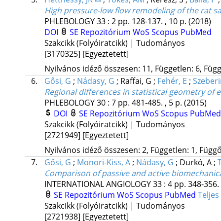
High pressure-low flow remodeling of the rat s
PHLEBOLOGY
33
:
2
pp. 128-137. , 10 p.
(2018)
DOI
SE Repozitórium
WoS
Scopus
PubMed
Szakcikk (Folyóiratcikk) | Tudományos
[3170325]
[Egyeztetett]
Nyilvános idéző összesen: 11, Független: 6, Függő
6.
Gősi, G
;
Nádasy, G
;
Raffai, G
;
Fehér, E
;
Szeberi
Regional differences in statistical geometry of
PHLEBOLOGY
30
:
7
pp. 481-485. , 5 p.
(2015)
DOI
SE Repozitórium
WoS
Scopus
PubMed
Szakcikk (Folyóiratcikk) | Tudományos
[2721949]
[Egyeztetett]
Nyilvános idéző összesen: 2, Független: 1, Függő:
7.
Gősi, G
;
Monori-Kiss, A
;
Nádasy, G
;
Durkó, A
;
Comparison of passive and active biomechanical
INTERNATIONAL ANGIOLOGY
33
:
4
pp. 348-356. 
SE Repozitórium
WoS
Scopus
PubMed
Telje
Szakcikk (Folyóiratcikk) | Tudományos
[2721938]
[Egyeztetett]