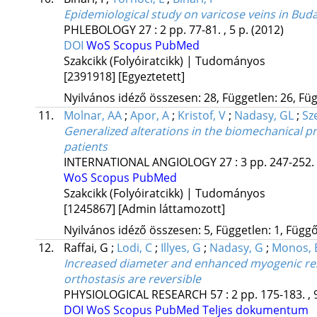
Epidemiological study on varicose veins in Bud
PHLEBOLOGY
27
:
2
pp. 77-81. , 5 p.
(2012)
DOI
WoS
Scopus
PubMed
Szakcikk (Folyóiratcikk) | Tudományos
[2391918]
[Egyeztetett]
Nyilvános idéző összesen: 28, Független: 26, Füg
11.
Molnar, AA
;
Apor, A
;
Kristof, V
;
Nadasy, GL
;
Sz
Generalized alterations in the biomechanical p
patients
INTERNATIONAL ANGIOLOGY
27
:
3
pp. 247-252. 
WoS
Scopus
PubMed
Szakcikk (Folyóiratcikk) | Tudományos
[1245867]
[Admin láttamozott]
Nyilvános idéző összesen: 5, Független: 1, Függő:
12.
Raffai, G
;
Lodi, C
;
Illyes, G
;
Nadasy, G
;
Monos, 
Increased diameter and enhanced myogenic re
orthostasis are reversible
PHYSIOLOGICAL RESEARCH
57
:
2
pp. 175-183. , 
DOI
WoS
Scopus
PubMed
Teljes dokumentum