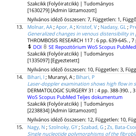
Szakcikk (Folyóiratcikk) | Tudományos
[1630279]
[Admin láttamozott]
Nyilvános idéző összesen: 7, Független: 1, Függő:
13.
Molnar, AA
;
Apor, A
;
Kristof, V
;
Nadasy, GL
;
Pr
Generalized changes in venous distensibility i
THROMBOSIS RESEARCH
117
:
6
pp. 639-645. , 7
DOI
SE Repozitórium
WoS
Scopus
PubMed
Szakcikk (Folyóiratcikk) | Tudományos
[1335097]
[Egyeztetett]
Nyilvános idéző összesen: 10, Független: 3, Függő
14.
Bihari, I
;
Muranyi, A
;
Bihari, P
Laser-doppler examination shows high flow in 
DERMATOLOGIC SURGERY
31
:
4
pp. 388-390. , 3
WoS
Scopus
PubMed
Teljes dokumentum
Szakcikk (Folyóiratcikk) | Tudományos
[2238834]
[Admin láttamozott]
Nyilvános idéző összesen: 12, Független: 10, Füg
15.
Nagy, N
;
Szolnoky, GY
;
Szabad, G
;
Zs, Bata-Cso
Single nucleotide polymorphisms of the fibrobl