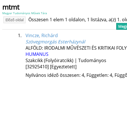
mtmt
Magyar Tudományos Művek Tára
Összesen 1 elem 1 oldalon, 1 listázva, a(z) 1. o
Előző oldal
Megje
1.
Vincze, Richárd
Szövegmorgás Esterházynál
ALFÖLD: IRODALMI MŰVÉSZETI ÉS KRITIKAI FOL
HUMANUS
Szakcikk (Folyóiratcikk) | Tudományos
[32925410]
[Egyeztetett]
Nyilvános idéző összesen: 4, Független: 4, Függő: