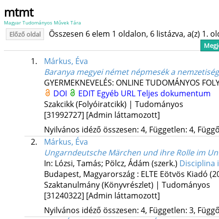
mtmt
Magyar Tudományos Művek Tára
Összesen 6 elem 1 oldalon, 6 listázva, a(z) 1. o
Előző oldal
Megje
1.
Márkus, Éva
Baranya megyei német népmesék a nemzetiség
GYERMEKNEVELÉS: ONLINE TUDOMÁNYOS FOLY
DOI
EDIT
Egyéb URL
Teljes dokumentum
Szakcikk (Folyóiratcikk) | Tudományos
[31992727]
[Admin láttamozott]
Nyilvános idéző összesen: 4, Független: 4, Függő:
2.
Márkus, Éva
Ungarndeutsche Märchen und ihre Rolle im Unt
In: Lózsi, Tamás; Pölcz, Ádám (szerk.)
Disciplina 
Budapest, Magyarország :
ELTE Eötvös Kiadó
(2
Szaktanulmány (Könyvrészlet) | Tudományos
[31240322]
[Admin láttamozott]
Nyilvános idéző összesen: 4, Független: 3, Függő: