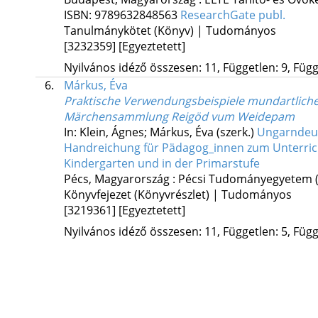
ISBN:
9789632848563
ResearchGate publ.
Tanulmánykötet (Könyv) | Tudományos
[3232359]
[Egyeztetett]
Nyilvános idéző összesen: 11, Független: 9, Függő
6.
Márkus, Éva
Praktische Verwendungsbeispiele mundartlicher
Märchensammlung Reigöd vum Weidepam
In: Klein, Ágnes; Márkus, Éva (szerk.)
Ungarndeuts
Handreichung für Pädagog_innen zum Unterrich
Kindergarten und in der Primarstufe
Pécs, Magyarország :
Pécsi Tudományegyetem (
Könyvfejezet (Könyvrészlet) | Tudományos
[3219361]
[Egyeztetett]
Nyilvános idéző összesen: 11, Független: 5, Függő