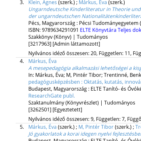
3.
Klein, Ágnes
(szerk.)
;
Márkus, Éva
(szerk.)
Ungarndeutsche Kinderliteratur in Theorie und
der ungarndeutschen Nationalitätenkinderliter
Pécs, Magyarország :
Pécsi Tudományegyetem (
ISBN:
9789634291091
ELTE Könyvtára
Teljes d
Szakkönyv (Könyv) | Tudományos
[3217963]
[Admin láttamozott]
Nyilvános idéző összesen: 20, Független: 11, Füg
4.
Márkus, Éva
A mesepedagógia alkalmazási lehetőségei a kisg
In: Márkus, Éva; M, Pintér Tibor; Trentinné, Benk
pedagógusképzésben : Oktatás, kutatás, innová
Budapest, Magyarország :
ELTE Tanító- és Óvók
ResearchGate publ.
Szaktanulmány (Könyvrészlet) | Tudományos
[3262501]
[Egyeztetett]
Nyilvános idéző összesen: 9, Független: 7, Függő:
5.
Márkus, Éva
(szerk.)
;
M, Pintér Tibor
(szerk.)
;
Tr
Jó gyakorlatok a korai idegen nyelvi fejleszté
Budapest, Magyarország :
ELTE Tanító- és Óvók